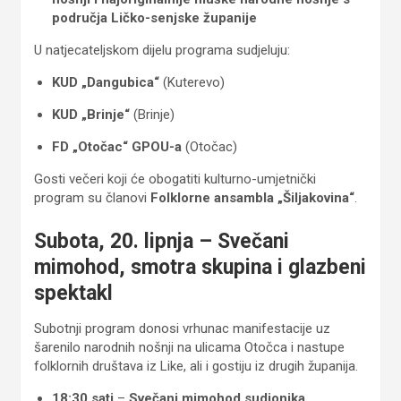
područja Ličko-senjske županije
U natjecateljskom dijelu programa sudjeluju:
KUD „Dangubica“
(Kuterevo)
KUD „Brinje“
(Brinje)
FD „Otočac“ GPOU-a
(Otočac)
Gosti večeri koji će obogatiti kulturno-umjetnički
program su članovi
Folklorne ansambla „Šiljakovina“
.
Subota, 20. lipnja – Svečani
mimohod, smotra skupina i glazbeni
spektakl
Subotnji program donosi vrhunac manifestacije uz
šarenilo narodnih nošnji na ulicama Otočca i nastupe
folklornih društava iz Like, ali i gostiju iz drugih županija.
18:30 sati
–
Svečani mimohod sudionika