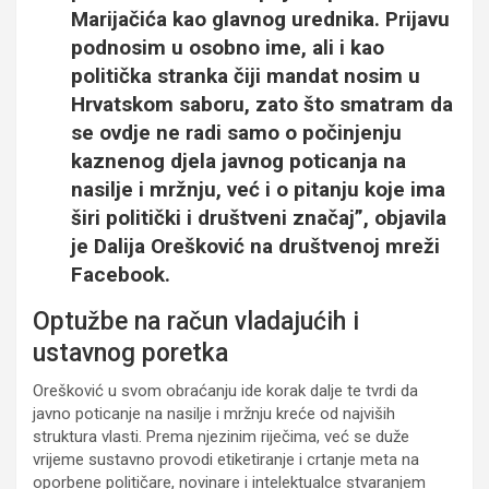
Marijačića kao glavnog urednika. Prijavu
podnosim u osobno ime, ali i kao
politička stranka čiji mandat nosim u
Hrvatskom saboru, zato što smatram da
se ovdje ne radi samo o počinjenju
kaznenog djela javnog poticanja na
nasilje i mržnju, već i o pitanju koje ima
širi politički i društveni značaj”, objavila
je Dalija Orešković na društvenoj mreži
Facebook.
Optužbe na račun vladajućih i
ustavnog poretka
Orešković u svom obraćanju ide korak dalje te tvrdi da
javno poticanje na nasilje i mržnju kreće od najviših
struktura vlasti. Prema njezinim riječima, već se duže
vrijeme sustavno provodi etiketiranje i crtanje meta na
oporbene političare, novinare i intelektualce stvaranjem