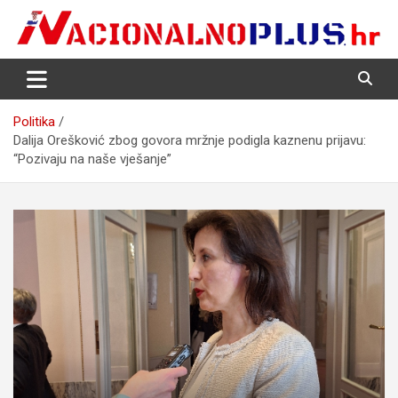
Skip
to
content
Nacija želi znati više
NacionalnoPlus.hr
Politika
Dalija Orešković zbog govora mržnje podigla kaznenu prijavu:
“Pozivaju na naše vješanje”