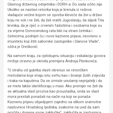
Glavnog državnog odvjetnika i DORH-a. Do sada očito nije.
Ukoliko se nastavi retorika koja je krenula iz redova
vladajuće većine kojom se oporba kleveće da živi u državi
koju ne voli i ne želi, da želi vratiti Jugoslaviju, da slijedi Tita
krvnika, da je riječ o crvenim fašistima i osobama koje su
za vrijeme Domovinskog rata bile na strani četnika i
četnicima, podnijet ću i nove kaznene prijave, neovisno o
imunitetu koji štiti saborske zastupnike i članove Vlade”,
oštra je Orešković.
Na samom kraju, za cjelokupnu situaciju i eskalaciju govora
mržnje izravno je okrivila premijera Andreja Plenkovića.
“U strahu od gubitka vlasti okrenuo se retoričkim
metodama koje imaju istu svrhu kao i šivanje žutih zvijezda
i traka na kaputima. Da se izmisle unutarnji neprijatelji i da
se mete lakše identificiraju u masi. Ako premijer ne želi da
se aktualna vlast proziva kao proustaška, onda se vlast
mora prestati ponašati na način na koji se ponaša.
Kaznenu prijavu objavljujem zajedno sa slikom sramotne
naslovnice Hrvatskog tjednika, svakome na uvid da sam
pročita i donese svoje zaključke”, zaključila je zastupnica.