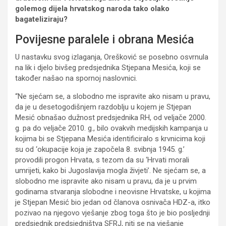
golemog dijela hrvatskog naroda tako olako
bagateliziraju?
Povijesne paralele i obrana Mesića
U nastavku svog izlaganja, Orešković se posebno osvrnula
na lik i djelo bivšeg predsjednika Stjepana Mesića, koji se
također našao na spornoj naslovnici.
“Ne sjećam se, a slobodno me ispravite ako nisam u pravu,
da je u desetogodišnjem razdoblju u kojem je Stjepan
Mesić obnašao dužnost predsjednika RH, od veljače 2000.
g. pa do veljače 2010. g., bilo ovakvih medijskih kampanja u
kojima bi se Stjepana Mesića identificiralo s krvnicima koji
su od ‘okupacije koja je započela 8. svibnja 1945. g.’
provodili progon Hrvata, s tezom da su ‘Hrvati morali
umrijeti, kako bi Jugoslavija mogla živjeti’. Ne sjećam se, a
slobodno me ispravite ako nisam u pravu, da je u prvim
godinama stvaranja slobodne i neovisne Hrvatske, u kojima
je Stjepan Mesić bio jedan od članova osnivača HDZ-a, itko
pozivao na njegovo vješanje zbog toga što je bio posljednji
predsjednik predsjedništva SFRJ, niti se na vješanje