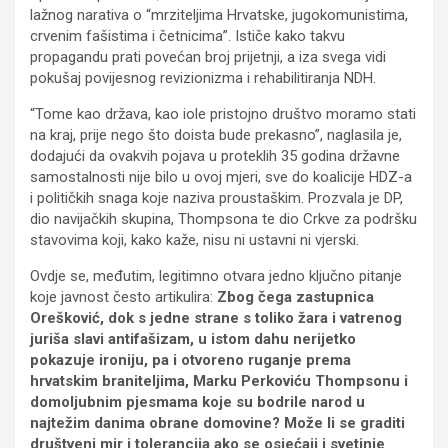
lažnog narativa o “mrziteljima Hrvatske, jugokomunistima,
crvenim fašistima i četnicima”. Ističe kako takvu
propagandu prati povećan broj prijetnji, a iza svega vidi
pokušaj povijesnog revizionizma i rehabilitiranja NDH.
“Tome kao država, kao iole pristojno društvo moramo stati
na kraj, prije nego što doista bude prekasno”, naglasila je,
dodajući da ovakvih pojava u proteklih 35 godina državne
samostalnosti nije bilo u ovoj mjeri, sve do koalicije HDZ-a
i političkih snaga koje naziva proustaškim. Prozvala je DP,
dio navijačkih skupina, Thompsona te dio Crkve za podršku
stavovima koji, kako kaže, nisu ni ustavni ni vjerski.
Ovdje se, međutim, legitimno otvara jedno ključno pitanje
koje javnost često artikulira:
Zbog čega zastupnica
Orešković, dok s jedne strane s toliko žara i vatrenog
juriša slavi antifašizam, u istom dahu nerijetko
pokazuje ironiju, pa i otvoreno ruganje prema
hrvatskim braniteljima, Marku Perkoviću Thompsonu i
domoljubnim pjesmama koje su bodrile narod u
najtežim danima obrane domovine? Može li se graditi
društveni mir i tolerancija ako se osjećaji i svetinje