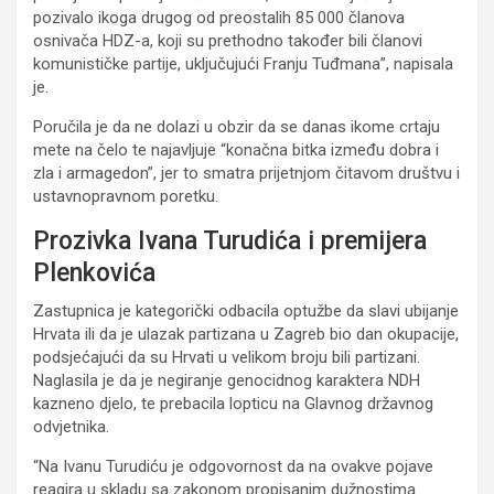
pozivalo ikoga drugog od preostalih 85 000 članova
osnivača HDZ-a, koji su prethodno također bili članovi
komunističke partije, uključujući Franju Tuđmana”, napisala
je.
Poručila je da ne dolazi u obzir da se danas ikome crtaju
mete na čelo te najavljuje “konačna bitka između dobra i
zla i armagedon”, jer to smatra prijetnjom čitavom društvu i
ustavnopravnom poretku.
Prozivka Ivana Turudića i premijera
Plenkovića
Zastupnica je kategorički odbacila optužbe da slavi ubijanje
Hrvata ili da je ulazak partizana u Zagreb bio dan okupacije,
podsjećajući da su Hrvati u velikom broju bili partizani.
Naglasila je da je negiranje genocidnog karaktera NDH
kazneno djelo, te prebacila lopticu na Glavnog državnog
odvjetnika.
“Na Ivanu Turudiću je odgovornost da na ovakve pojave
reagira u skladu sa zakonom propisanim dužnostima