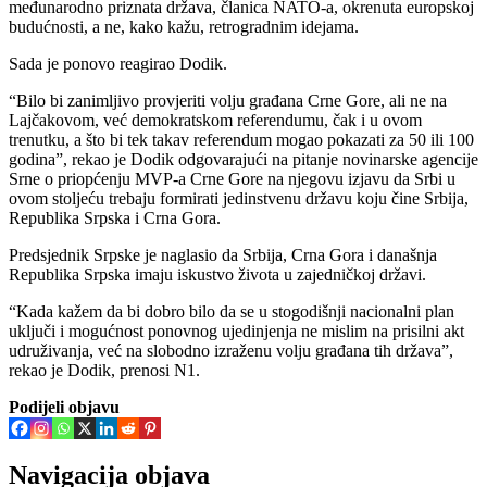
međunarodno priznata država, članica NATO-a, okrenuta europskoj
budućnosti, a ne, kako kažu, retrogradnim idejama.
Sada je ponovo reagirao Dodik.
“Bilo bi zanimljivo provjeriti volju građana Crne Gore, ali ne na
Lajčakovom, već demokratskom referendumu, čak i u ovom
trenutku, a što bi tek takav referendum mogao pokazati za 50 ili 100
godina”, rekao je Dodik odgovarajući na pitanje novinarske agencije
Srne o priopćenju MVP-a Crne Gore na njegovu izjavu da Srbi u
ovom stoljeću trebaju formirati jedinstvenu državu koju čine Srbija,
Republika Srpska i Crna Gora.
Predsjednik Srpske je naglasio da Srbija, Crna Gora i današnja
Republika Srpska imaju iskustvo života u zajedničkoj državi.
“Kada kažem da bi dobro bilo da se u stogodišnji nacionalni plan
uključi i mogućnost ponovnog ujedinjenja ne mislim na prisilni akt
udruživanja, već na slobodno izraženu volju građana tih država”,
rekao je Dodik, prenosi N1.
Podijeli objavu
Navigacija objava