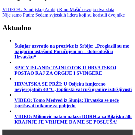
VIDEO/U Saudijskoj Arabiji Rino Mašić osvojio dva zlata
Nije samo Putin: Sedam svjetskih lidera koji su koristili dvojnike
Aktualno
Šušnjar uzvratio na prozivke iz Srbije: „Proglasili su me
najgorim ustašom! Poručujem im – dobrodošli u
Hrvatsku“
SPICY ISLAND: TAJNI OTOK U HRVATSKOJ
POSTAO RAJ ZA ORGIJE I SVINGERE
HRVATSKA SE PRŽI: U Osijeku izmjereno
nevjerojatnih 40 °C, toplinski val ruši granice izdržljivosti
VIDEO: Tomo Medved iz Slunja: Hrvatska se neće
ispričavati nikome za pobjedu
VIDEO: Milinović nakon nalaza DORH-a za Bilajsku 50:
KRAJNJE JE VRIJEME DA ME SE POSLUŠA!