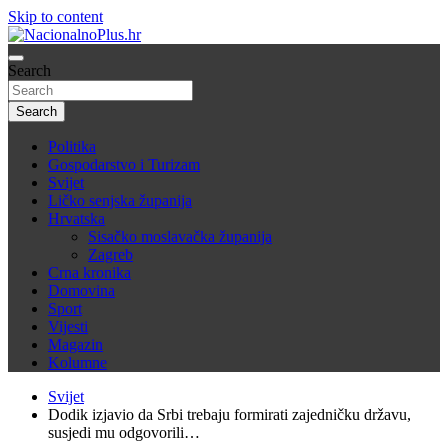
Skip to content
Nacija želi znati više
Search
NacionalnoPlus.hr
Search
Politika
Gospodarstvo i Turizam
Svijet
Ličko senjska županija
Hrvatska
Sisačko moslavačka županija
Zagreb
Crna kronika
Domovina
Sport
Vijesti
Magazin
Kolumne
Svijet
Dodik izjavio da Srbi trebaju formirati zajedničku državu,
susjedi mu odgovorili…