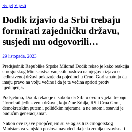
Svijet
Vijesti
Dodik izjavio da Srbi trebaju
formirati zajedničku državu,
susjedi mu odgovorili…
29 listopada, 2023
Predsjednik Republike Srpske Milorad Dodik rekao je kako reakcija
crnogorskog Ministarstva vanjskih poslova na njegovu izjavu o
jedinstvenoj državi pokazuje da pojedinci u Crnoj Gori smatraju da
imaju pravo na volju većine i da je ta većina apriori protiv
ujedinjenja.
Podsjetimo, Dodik rekao je u subotu da Srbi u ovom vijeku trebaju
“formirati jedinstvenu državu, koju čine Srbija, RS i Crna Gora,
demokratskim putem i političkim mjerama, a ne ratom i ostaviti je
budućim generacijama”.
Nakon ove izjave priopćenjem su se oglasili iz crnogorskog
Ministarstva vanjskih poslova navodeći da je ta zemlja nezavisna i