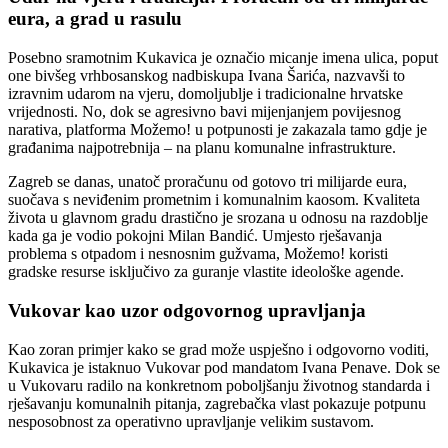
eura, a grad u rasulu
Posebno sramotnim Kukavica je označio micanje imena ulica, poput
one bivšeg vrhbosanskog nadbiskupa Ivana Šarića, nazvavši to
izravnim udarom na vjeru, domoljublje i tradicionalne hrvatske
vrijednosti. No, dok se agresivno bavi mijenjanjem povijesnog
narativa, platforma Možemo! u potpunosti je zakazala tamo gdje je
građanima najpotrebnija – na planu komunalne infrastrukture.
Zagreb se danas, unatoč proračunu od gotovo tri milijarde eura,
suočava s neviđenim prometnim i komunalnim kaosom. Kvaliteta
života u glavnom gradu drastično je srozana u odnosu na razdoblje
kada ga je vodio pokojni Milan Bandić. Umjesto rješavanja
problema s otpadom i nesnosnim gužvama, Možemo! koristi
gradske resurse isključivo za guranje vlastite ideološke agende.
Vukovar kao uzor odgovornog upravljanja
Kao zoran primjer kako se grad može uspješno i odgovorno voditi,
Kukavica je istaknuo Vukovar pod mandatom Ivana Penave. Dok se
u Vukovaru radilo na konkretnom poboljšanju životnog standarda i
rješavanju komunalnih pitanja, zagrebačka vlast pokazuje potpunu
nesposobnost za operativno upravljanje velikim sustavom.