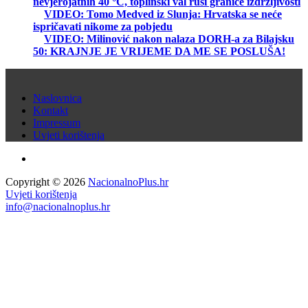
nevjerojatnih 40 °C, toplinski val ruši granice izdržljivosti
VIDEO: Tomo Medved iz Slunja: Hrvatska se neće
ispričavati nikome za pobjedu
VIDEO: Milinović nakon nalaza DORH-a za Bilajsku
50: KRAJNJE JE VRIJEME DA ME SE POSLUŠA!
Naslovnica
Kontakt
Impressum
Uvjeti korištenja
Copyright © 2026
NacionalnoPlus.hr
Uvjeti korištenja
info@nacionalnoplus.hr