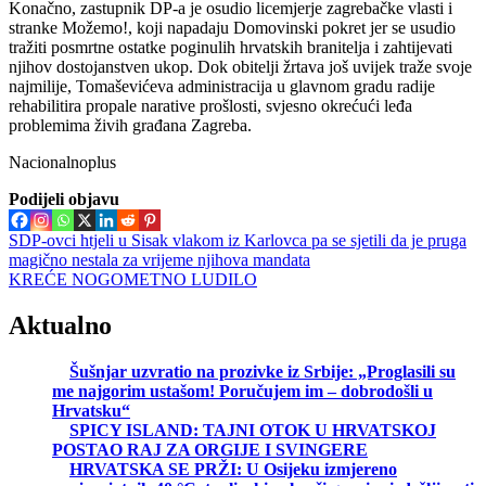
Konačno, zastupnik DP-a je osudio licemjerje zagrebačke vlasti i
stranke Možemo!, koji napadaju Domovinski pokret jer se usudio
tražiti posmrtne ostatke poginulih hrvatskih branitelja i zahtijevati
njihov dostojanstven ukop. Dok obitelji žrtava još uvijek traže svoje
najmilije, Tomaševićeva administracija u glavnom gradu radije
rehabilitira propale narative prošlosti, svjesno okrećući leđa
problemima živih građana Zagreba.
Nacionalnoplus
Podijeli objavu
Navigacija
SDP-ovci htjeli u Sisak vlakom iz Karlovca pa se sjetili da je pruga
magično nestala za vrijeme njihova mandata
objava
KREĆE NOGOMETNO LUDILO
Aktualno
Šušnjar uzvratio na prozivke iz Srbije: „Proglasili su
me najgorim ustašom! Poručujem im – dobrodošli u
Hrvatsku“
SPICY ISLAND: TAJNI OTOK U HRVATSKOJ
POSTAO RAJ ZA ORGIJE I SVINGERE
HRVATSKA SE PRŽI: U Osijeku izmjereno