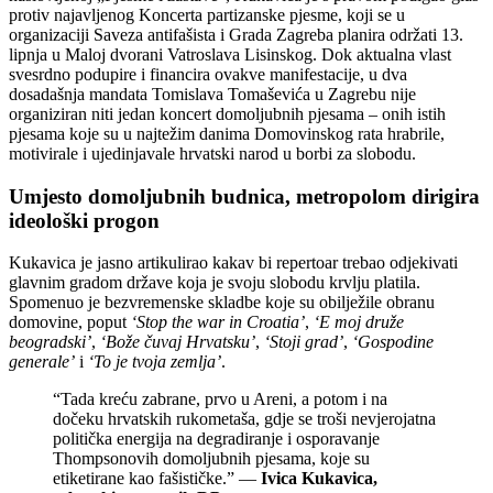
protiv najavljenog Koncerta partizanske pjesme, koji se u
organizaciji Saveza antifašista i Grada Zagreba planira održati 13.
lipnja u Maloj dvorani Vatroslava Lisinskog. Dok aktualna vlast
svesrdno podupire i financira ovakve manifestacije, u dva
dosadašnja mandata Tomislava Tomaševića u Zagrebu nije
organiziran niti jedan koncert domoljubnih pjesama – onih istih
pjesama koje su u najtežim danima Domovinskog rata hrabrile,
motivirale i ujedinjavale hrvatski narod u borbi za slobodu.
Umjesto domoljubnih budnica, metropolom dirigira
ideološki progon
Kukavica je jasno artikulirao kakav bi repertoar trebao odjekivati
glavnim gradom države koja je svoju slobodu krvlju platila.
Spomenuo je bezvremenske skladbe koje su obilježile obranu
domovine, poput
‘Stop the war in Croatia’
,
‘E moj druže
beogradski’
,
‘Bože čuvaj Hrvatsku’
,
‘Stoji grad’
,
‘Gospodine
generale’
i
‘To je tvoja zemlja’
.
“Tada kreću zabrane, prvo u Areni, a potom i na
dočeku hrvatskih rukometaša, gdje se troši nevjerojatna
politička energija na degradiranje i osporavanje
Thompsonovih domoljubnih pjesama, koje su
etiketirane kao fašističke.” —
Ivica Kukavica,