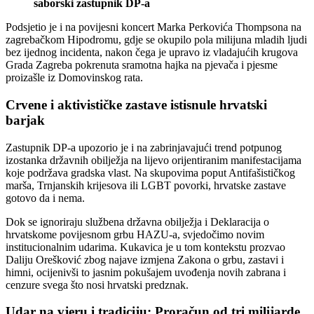
saborski zastupnik DP-a
Podsjetio je i na povijesni koncert Marka Perkovića Thompsona na
zagrebačkom Hipodromu, gdje se okupilo pola milijuna mladih ljudi
bez ijednog incidenta, nakon čega je upravo iz vladajućih krugova
Grada Zagreba pokrenuta sramotna hajka na pjevača i pjesme
proizašle iz Domovinskog rata.
Crvene i aktivističke zastave istisnule hrvatski
barjak
Zastupnik DP-a upozorio je i na zabrinjavajući trend potpunog
izostanka državnih obilježja na lijevo orijentiranim manifestacijama
koje podržava gradska vlast. Na skupovima poput Antifašističkog
marša, Trnjanskih krijesova ili LGBT povorki, hrvatske zastave
gotovo da i nema.
Dok se ignoriraju službena državna obilježja i Deklaracija o
hrvatskome povijesnom grbu HAZU-a, svjedočimo novim
institucionalnim udarima. Kukavica je u tom kontekstu prozvao
Daliju Orešković zbog najave izmjena Zakona o grbu, zastavi i
himni, ocijenivši to jasnim pokušajem uvođenja novih zabrana i
cenzure svega što nosi hrvatski predznak.
Udar na vjeru i tradiciju: Proračun od tri milijarde