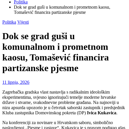
Politika
Dok se grad guši u komunalnom i prometnom kaosu,
Tomašević financira partizanske pjesme
Politika
Vijesti
Dok se grad guši u
komunalnom i prometnom
kaosu, Tomašević financira
partizanske pjesme
11 lipnja, 2026
Zagrebačka gradska vlast nastavlja s radikalnim ideološkim
eksperimentima, svjesno ignorirajući temelje moderne hrvatske
države i stvarne, svakodnevne probleme građana. Na najnoviji u
nizu apsurda upozorio je u četvrtak saborski zastupnik i predsjednik
Kluba zastupnika Domovinskog pokreta (DP)
Ivica Kukavica
.
Na konferenciji za novinare u Hrvatskom saboru, simbolično
naslovljenoj „Pjesme i zastave“, Kukavica je s pravom podigao glas