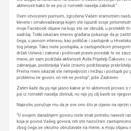
aktivnosti kako bi se psi iz romskih naselja zabrinuli.“
Ovim otvorenim pismom, zgrožena Vašim sramotnim nastupom 
klevete i omalovažavanja kojim ste ispunili svoje petominut
moje Facebook objave na koju ste se obrušili, u proteklih tr
sadržaj. Toliki iskazani interes građana pokazuje da je zašti
čega, u javnom interesu, kao političar i zastupnik u Hrvats
tog pitanja. Tako niste postupilia, a zastupničkom prisego
držati Ustava i zakona i poštovati pravni poredak te se zau
mene, jer sam podržala aktivnosti Azila Prijatelji Čakovec i 
zabranjuje, predstavlja Vaše izravno podržavanje prekršitel
Prema meni iskazali ste netrpeljivost i mržnju i postupili po 
problemu ne govori, on niti ne postoji”, piše Zadravec.
Zatim kaže da joj nije jasno kakve je to aktivnosti proveo 
psi iz romskih naselja zbrinuli, no nije joj cilj baviti se nj
Naprotiv, poručuje mu da je sve ono što je izjavio na njezin
“U svojem današnjem govoru niste imali potrebu navesti r
koja je povod Vašeg govora, niti ste nazočnim zastupnicima i 
zbog čega se okrutno obrušavate na mene, a moju objavu 