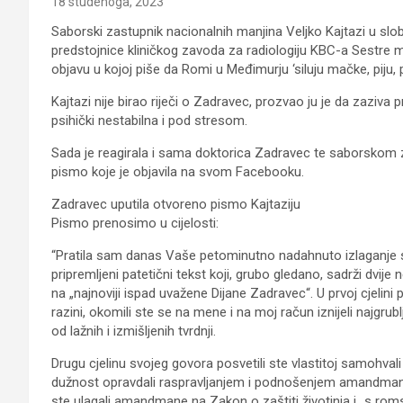
18 studenoga, 2023
Saborski zastupnik nacionalnih manjina Veljko Kajtazi u sl
predstojnice kliničkog zavoda za radiologiju KBC-a Sestre m
objavu u kojoj piše da Romi u Međimurju ‘siluju mačke, piju,
Kajtazi nije birao riječi o Zadravec, prozvao ju je da zaziva pri
psihički nestabilna i pod stresom.
Sada je reagirala i sama doktorica Zadravec te saborskom 
pismo koje je objavila na svom Facebooku.
Zadravec uputila otvoreno pismo Kajtaziju
Pismo prenosimo u cijelosti:
“Pratila sam danas Vaše petominutno nadahnuto izlaganje s 
pripremljeni patetični tekst koji, grubo gledano, sadrži dvije 
na „najnoviji ispad uvažene Dijane Zadravec“. U prvoj cjelini
razini, okomili ste se na mene i na moj račun iznijeli najgrubl
od lažnih i izmišljenih tvrdnji.
Drugu cjelinu svojeg govora posvetili ste vlastitoj samohva
dužnost opravdali raspravljanjem i podnošenjem amandmana 
ste ulagali amandmane na Zakon o zaštiti životinja i „s ro