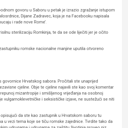
obodnom govoru u Saboru u petak je izrazio zgražanje istupom
ilosrdnice, Dijane Zadravec, koja je na Facebooku napisala
 pucaju i rade nove Rome’.
silnu sterilizaciju Romkinja, te da se ode liječiti jer je očito
zastupniku romske nacionalne manjine uputila otvoreno
govornice Hrvatskog sabora. Pročitali ste unaprijed
nezavisne cjeline. Obje te cjeline najavili ste kao svoj komentar
 prepunoj mizantropije i smišljenog vrijeđanja na osobnoj
je vulgarnoklevetničke i seksističke izjave, ne sustežući se niti
li opisujući da ste kao zastupnik u Hrvatskom saboru tu
u vezi tema koje se tiču romske zajednice. Tvrdite tako da
mskim udrugama i udrugama za zaštitu životinja proveo niz