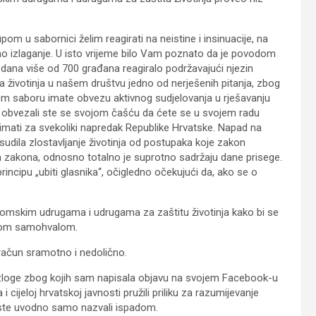
u sabornici želim reagirati na neistine i insinuacije, na
no izlaganje. U isto vrijeme bilo Vam poznato da je povodom
i dana više od 700 građana reagiralo podržavajući njezin
ta životinja u našem društvu jedno od nerješenih pitanja, zbog
kom saboru imate obvezu aktivnog sudjelovanja u rješavanju
m obvezali ste se svojom čašću da ćete se u svojem radu
zimati za svekoliki napredak Republike Hrvatske. Napad na
usudila zlostavljanje životinja od postupaka koje zakon
ja zakona, odnosno totalno je suprotno sadržaju dane prisege.
principu „ubiti glasnika“, očigledno očekujući da, ako se o
s romskim udrugama i udrugama za zaštitu životinja kako bi se
egovom samohvalom.
 račun sramotno i nedolično.
azloge zbog kojih sam napisala objavu na svojem Facebook-u
cijeloj hrvatskoj javnosti pružili priliku za razumijevanje
ste uvodno samo nazvali ispadom.