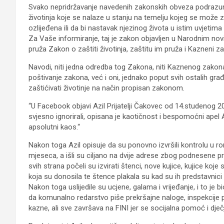
Svako nepridržavanje navedenih zakonskih obveza podrazu
životinja koje se nalaze u stanju na temelju kojeg se može zakl
ozlijeđena ili da bi nastavak njezinog života u istim uvjetim
Za Vaše informiranje, taj je zakon objavljen u Narodnim nov
pruža Zakon o zaštiti životinja, zaštitu im pruža i Kazneni 
Navodi, niti jedna odredba tog Zakona, niti Kaznenog zakon
poštivanje zakona, već i oni, jednako poput svih ostalih gr
zaštićivati životinje na način propisan zakonom.
“U Facebook objavi Azil Prijatelji Čakovec od 14.studenog 20
svjesno ignorirali, opisana je kaotičnost i bespomoćni ape
apsolutni kaos.“
Nakon toga Azil opisuje da su ponovno izvršili kontrolu u 
mjeseca, a išli su ciljano na dvije adrese zbog podnesene prij
svih strana počeli su izvirati štenci, nove kujice, kujice koje s
koja su donosila te štence plakala su kad su ih predstavnici 
Nakon toga uslijedile su ucjene, galama i vrijeđanje, i to je 
da komunalno redarstvo piše prekršajne naloge, inspekcij
kazne, ali sve završava na FINI jer se socijalna pomoć i dječ