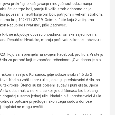
mijeva prekršajno kažnjavanje i mogućnost oduzimanja
jučiti da trpe boli, patnju ili veliki strah odnosno da je
a bio povezan s neotklonjivom boli, patnjom ili velikim strahom.
inama broj 102/17 i 32/19. Osim zaštite koju životinjama
zakon Republike Hrvatske”, piše Zadravec.
a RH, ne isključuje obvezu pripadnika romske zajednice na
ađana Republike Hrvatske, moraju poštivati zakonsku obvezu i
23., koju sam prenijela na svojem Facebook profilu a Vi ste ju
l Azila za pomoć koji je započeo rečenicom „Ovo danas je bio
romskom naselju u Kuršancu, gdje odlaze svakih 1,5 do 2
ave. Kad su zašli u prvu ulicu, opisuju predstavnici Azila, sa
u tek rodile. Štenci su bili bolesni, šugavi i puni glista. Djeca
Azila oduzimali, a ne zna se koji je od štenaca bio bolesniji.
bio događaj u samo jednoj ulici. Nadalje pišu predstavnici Azila
e podnose optužne prijedloge nakon čega sudovi donose
ji doplatci ne mogu ovršiti.