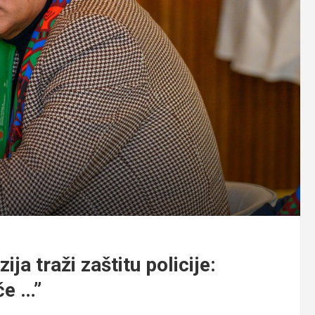
ja traži zaštitu policije:
če …”