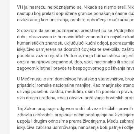
Vi i ja, nasreću, ne poznajemo se. Nikada se nismo sreli. Nik
nastupu koji prelazi dopuštene granice ponašanja časne duž
civiliziranog komuniciranja, osobito ophođenja muškarca pr
S obzirom da se ne poznajemo, predstavit ću se. Podrijet
duhu, obrazovana iz humanističkih znanosti do najviše aka
humanističkih znanosti, uključujući kućni odgoj, podrazumij
isključivo usmjerena na dobrobit čovjeka te svekoliku zaštit
posebno važno mjesto. Pri tome, moja humanistička orijent
obzira na njihovu pripadnost, dob, spol, nacionalno ili socija
zagovornik istine i pravde te bespogovornog poštivanja hrva
U Međimurju, osim domicilnog hrvatskog stanovništva, brojn
pripadnici romske nacionalne manjine. Kao manjinsko stano
uživaju posebnu zaštitu, međutim, osim tih posebnih prava,
svih drugih građana, imaju obvezu poštivanja hrvatskih propisa
Taj Zakon propisuje odgovornosti i obveze fizičkih i pravnih o
zdravlja i dobrobiti, propisuje način postupanja sa životinjama
uzgoju i drugim odnosima prema životinjama. Među zabranjen
isključiva zabrana usmrćivanja, nanošenja boli, patnje i ozlj