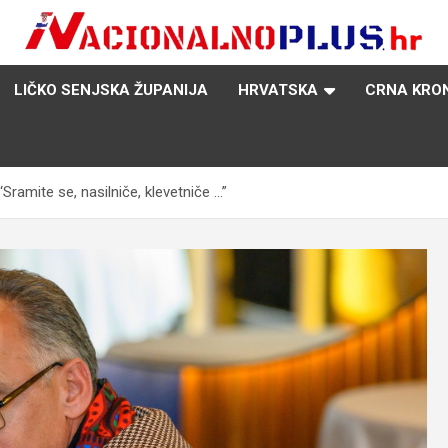
Nacija želi znati više
NacionalnoPlus.hr
LIČKO SENJSKA ŽUPANIJA
HRVATSKA
CRNA KRO
‘Sramite se, nasilniče, klevetniče …”