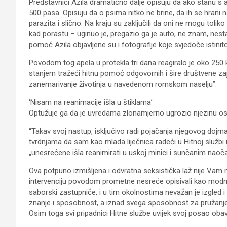
Predstavnici Azila dramatično dalje opisuju da ako stanu s 
500 pasa. Opisuju da o psima nitko ne brine, da ih se hrani na
parazita i slično. Na kraju su zaključili da oni ne mogu tolik
kad porastu – uginuo je, pregazio ga je auto, ne znam, nest
pomoć Azila objavljene su i fotografije koje svjedoče istinito
Povodom tog apela u protekla tri dana reagiralo je oko 250 k
stanjem tražeći hitnu pomoć odgovornih i šire društvene za
zanemarivanje životinja u navedenom romskom naselju”.
‘Nisam na reanimacije išla u štiklama’
Optužuje ga da je uvredama zlonamjerno ugrozio njezinu osobn
“Takav svoj nastup, isključivo radi pojačanja njegovog dojma
tvrdnjama da sam kao mlada liječnica radeći u Hitnoj služb
„unesrećene išla reanimirati u uskoj minici i sunčanim naoč
Ova potpuno izmišljena i odvratna seksistička laž nije Vam n
intervenciju povodom prometne nesreće opisivali kao modnu p
saborski zastupniče, i u tim okolnostima nevažan je izgled i
znanje i sposobnost, a iznad svega sposobnost za pružanj
Osim toga svi pripadnici Hitne službe uvijek svoj posao obavl