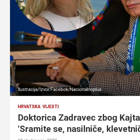
Ilustracija/Izvor:Facebok/Nacionalnoplus
HRVATSKA
VIJESTI
Doktorica Zadravec zbog Kajtazi
‘Sramite se, nasilniče, klevetni