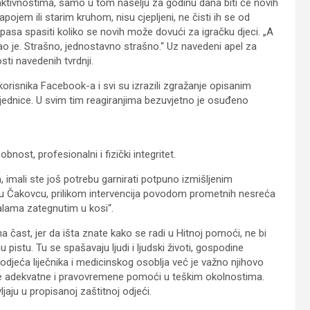
aktivnostima, samo u tom naselju za godinu dana biti će novih
pojem ili starim kruhom, nisu cjepljeni, ne čisti ih se od
o pasa spasiti koliko se novih može dovući za igračku djeci. „A
ao je. Strašno, jednostavno strašno.“ Uz navedeni apel za
sti navedenih tvrdnji.
orisnika Facebook-a i svi su izrazili zgražanje opisanim
jednice. U svim tim reagiranjima bezuvjetno je osuđeno
ost, profesionalni i fizički integritet.
, imali ste još potrebu garnirati potpuno izmišljenim
i u Čakovcu, prilikom intervencija povodom prometnih nesreća
alama zategnutim u kosi“.
a čast, jer da išta znate kako se radi u Hitnoj pomoći, ne bi
istu. Tu se spašavaju ljudi i ljudski životi, gospodine
 odjeća liječnika i medicinskog osoblja već je važno njihovo
e adekvatne i pravovremene pomoći u teškim okolnostima.
jaju u propisanoj zaštitnoj odjeći.