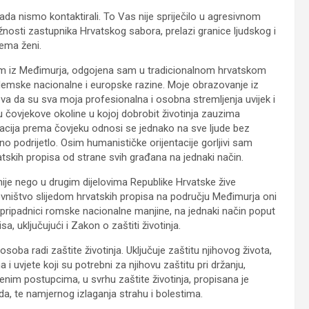
ada nismo kontaktirali. To Vas nije spriječilo u agresivnom
nosti zastupnika Hrvatskog sabora, prelazi granice ljudskog i
ema ženi.
lom iz Međimurja, odgojena sam u tradicionalnom hrvatskom
demske nacionalne i europske razine. Moje obrazovanje iz
eva da su sva moja profesionalna i osobna stremljenja uvijek i
u čovjekove okoline u kojoj dobrobit životinja zauzima
acija prema čovjeku odnosi se jednako na sve ljude bez
lno podrijetlo. Osim humanističke orijentacije gorljivi sam
tskih propisa od strane svih građana na jednaki način.
ije nego u drugim dijelovima Republike Hrvatske žive
vništvo slijedom hrvatskih propisa na području Međimurja oni
 pripadnici romske nacionalne manjine, na jednaki način poput
, uključujući i Zakon o zaštiti životinja.
soba radi zaštite životinja. Uključuje zaštitu njihovog života,
 i uvjete koji su potrebni za njihovu zaštitu pri držanju,
im postupcima, u svrhu zaštite životinja, propisana je
eda, te namjernog izlaganja strahu i bolestima.