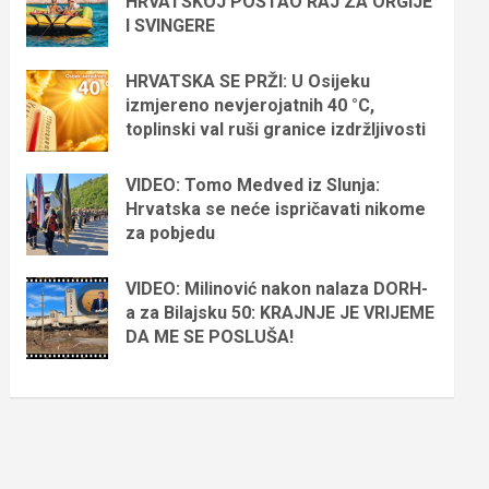
HRVATSKOJ POSTAO RAJ ZA ORGIJE
I SVINGERE
HRVATSKA SE PRŽI: U Osijeku
izmjereno nevjerojatnih 40 °C,
toplinski val ruši granice izdržljivosti
VIDEO: Tomo Medved iz Slunja:
Hrvatska se neće ispričavati nikome
za pobjedu
VIDEO: Milinović nakon nalaza DORH-
a za Bilajsku 50: KRAJNJE JE VRIJEME
DA ME SE POSLUŠA!