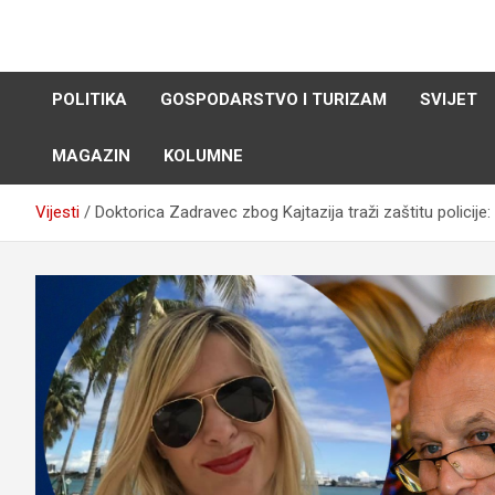
Skip
to
content
POLITIKA
GOSPODARSTVO I TURIZAM
SVIJET
MAGAZIN
KOLUMNE
Vijesti
Doktorica Zadravec zbog Kajtazija traži zaštitu policije: 