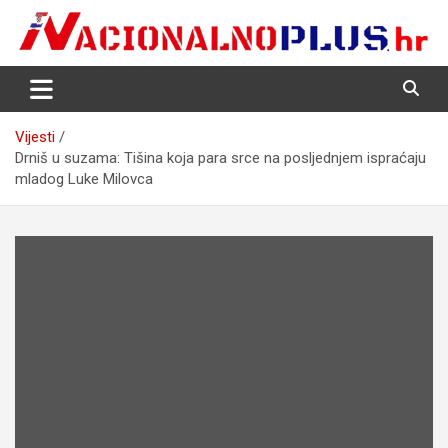
Skip
to
content
Nacija želi znati više
NacionalnoPlus.hr
Vijesti
Drniš u suzama: Tišina koja para srce na posljednjem ispraćaju
mladog Luke Milovca