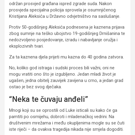
održan prosvjed građana ispred zgrade suda. Nakon
prosvjeda specijalna policija sprovela je osumnjičenog
Kristijana Aleksića u Državno odvjetništvo na saslušanje.
Protiv 50-godišnjeg Aleksića podnesena je kaznena prijava
zbog sumnje na teško ubojstvo 19-godišnjeg Drnišanina te
nedozvoljeno posjedovanje, izradu i nabavljanje oružja i
eksplozivnih tvari.
Za ta kaznena djela prijeti mu kazna do 40 godina zatvora.
No, koliko god istraga i sudski proces bili važni, oni ne
mogu vratiti ono što je izgubljeno. Jedan mladi život je
ugašen, jedna obitelj zauvijek zavijena u crno, a jedan grad
ostao je bez svog dječaka.
“Neka te čuvaju anđeli”
Mnogi koji su se oprostili od Luke isticali su kako će ga
pamtiti po osmijehu, dobroti i mladenačkoj vedrini. Na
društvenim mrežama i među okupljenima mogle su se čuti
iste riječi – da ovakva tragedija nikada nije smjela dogoditi.