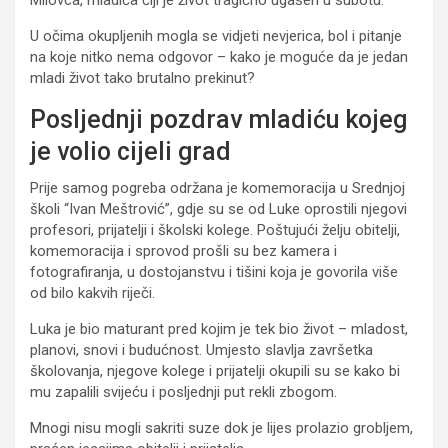
U očima okupljenih mogla se vidjeti nevjerica, bol i pitanje
na koje nitko nema odgovor – kako je moguće da je jedan
mladi život tako brutalno prekinut?
Posljednji pozdrav mladiću kojeg
je volio cijeli grad
Prije samog pogreba održana je komemoracija u Srednjoj
školi “Ivan Meštrović”, gdje su se od Luke oprostili njegovi
profesori, prijatelji i školski kolege. Poštujući želju obitelji,
komemoracija i sprovod prošli su bez kamera i
fotografiranja, u dostojanstvu i tišini koja je govorila više
od bilo kakvih riječi.
Luka je bio maturant pred kojim je tek bio život – mladost,
planovi, snovi i budućnost. Umjesto slavlja završetka
školovanja, njegove kolege i prijatelji okupili su se kako bi
mu zapalili svijeću i posljednji put rekli zbogom.
Mnogi nisu mogli sakriti suze dok je lijes prolazio grobljem,