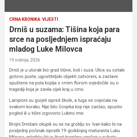
CRNA KRONIKA
VIJESTI
Drniš u suzama: Tišina koja para
srce na posljednjem ispraćaju
mladog Luke Milovca
19 svibnja, 2026
Drniš je u utorak bio grad tišine, boli i suza. Ulice su ostale
gotovo puste, ugostiteljski objekti zatvoreni, a zastave
spuštene na pola koplja s crnim florom svjedočile su o
tragediji koja je zavila cijeli kraj u crno.
Lampioni su gorjeli ispred škole, a tuga se osjećala na
svakom koraku. Nije bilo čovjeka koji nije zastao, spustio
pogled ili u tišini izgovorio Lukino ime.
Brojni Drnišani okupili su se na groblju sv. Ivan kako bi na
posljednji počinak ispratili 19-godišnjeg maturanta Luku
Milovca, mladića čiji je život tragično ugašen u subotu.