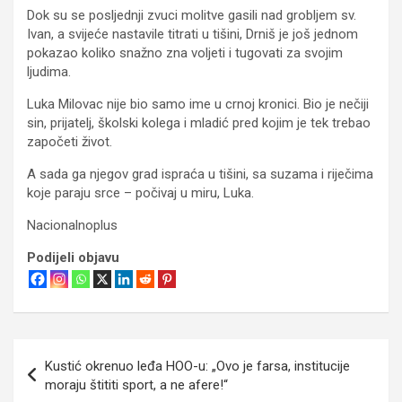
Dok su se posljednji zvuci molitve gasili nad grobljem sv.
Ivan, a svijeće nastavile titrati u tišini, Drniš je još jednom
pokazao koliko snažno zna voljeti i tugovati za svojim
ljudima.
Luka Milovac nije bio samo ime u crnoj kronici. Bio je nečiji
sin, prijatelj, školski kolega i mladić pred kojim je tek trebao
započeti život.
A sada ga njegov grad ispraća u tišini, sa suzama i riječima
koje paraju srce – počivaj u miru, Luka.
Nacionalnoplus
Podijeli objavu
Navigacija
Kustić okrenuo leđa HOO-u: „Ovo je farsa, institucije
objava
moraju štititi sport, a ne afere!“