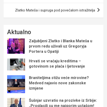
Zlatko Mateša i supruga pod povećalom istražitelja
Aktualno
Zaljubljeni Zlatko i Blanka Mateša u
prvom redu uživali uz Gregoryja
Portera u Opatiji
Hrvati se vraćaju kreditima –
gotovinom se plaća i ljetovanje
Braniteljima stižu veće mirovine?
Medved najavio nove zakonske
izmjene
Šušnjar uzvratio na prozivke iz Srbije:
„Proglasili su me najgorim ustašom!