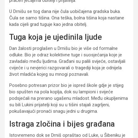
praćen jecajima obitelji i prijatelja.
U Drnišu se tog dana nije čula uobičajena gradska buka.
Čula se samo tišina. Ona teška, bolna tišina koja nastane
kada cijeli grad tuguje kao jedna obitelj.
Tuga koja je ujedinila ljude
Dan žalosti proglašen u Drnišu bio je više od formalne
odluke. Bio je odraz kolektivne tuge i suosjećanja koje je
zavladalo među ljudima. Građani su palili svijeće, ostavljali
cvijeće i u nevjerici razgovarali o tragediji koja je odnijela
život mladića kojeg su mnogi poznavali.
Posebno potresan prizor bio je ispred škole gdje je stijeg
bio spušten na pola koplja, dok su lampioni i svijeće
podsjećali na prerano ugašenu mladost. Među okupljenima
su bili Lukini prijatelji koji su u tišini stajali zagrljeni,
pokušavajući pronaći snagu jedni u drugima.
Istraga zločina i bijes građana
Istovremeno dok se Drniš opraštao od Luke, u Šibeniku je