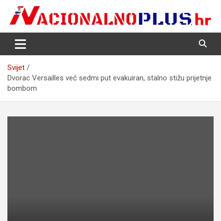
Skip
to
content
Nacija želi znati više
NacionalnoPlus.hr
Svijet
Dvorac Versailles već sedmi put evakuiran, stalno stižu prijetnje
bombom