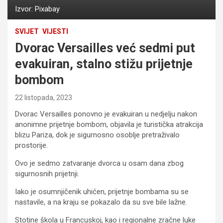
Izvor: Pixabay
SVIJET
VIJESTI
Dvorac Versailles već sedmi put
evakuiran, stalno stižu prijetnje
bombom
22 listopada, 2023
Dvorac Versailles ponovno je evakuiran u nedjelju nakon
anonimne prijetnje bombom, objavila je turistička atrakcija
blizu Pariza, dok je sigurnosno osoblje pretraživalo
prostorije.
Ovo je sedmo zatvaranje dvorca u osam dana zbog
sigurnosnih prijetnji.
Iako je osumnjičenik uhićen, prijetnje bombama su se
nastavile, a na kraju se pokazalo da su sve bile lažne.
Stotine škola u Francuskoj, kao i regionalne zračne luke