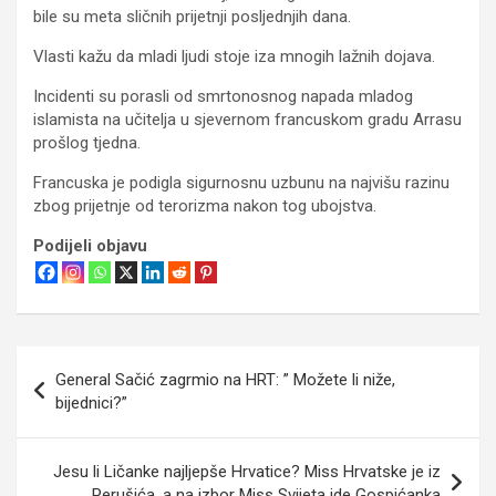
bile su meta sličnih prijetnji posljednjih dana.
Vlasti kažu da mladi ljudi stoje iza mnogih lažnih dojava.
Incidenti su porasli od smrtonosnog napada mladog
islamista na učitelja u sjevernom francuskom gradu Arrasu
prošlog tjedna.
Francuska je podigla sigurnosnu uzbunu na najvišu razinu
zbog prijetnje od terorizma nakon tog ubojstva.
Podijeli objavu
Navigacija
General Sačić zagrmio na HRT: ” Možete li niže,
objava
bijednici?”
Jesu li Ličanke najljepše Hrvatice? Miss Hrvatske je iz
Perušića, a na izbor Miss Svijeta ide Gospićanka