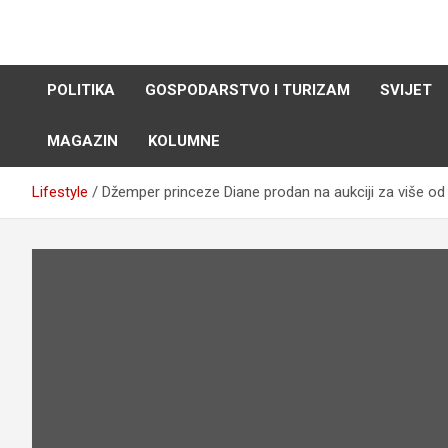
Skip
to
content
POLITIKA
GOSPODARSTVO I TURIZAM
SVIJET
MAGAZIN
KOLUMNE
Lifestyle
Džemper princeze Diane prodan na aukciji za više od 