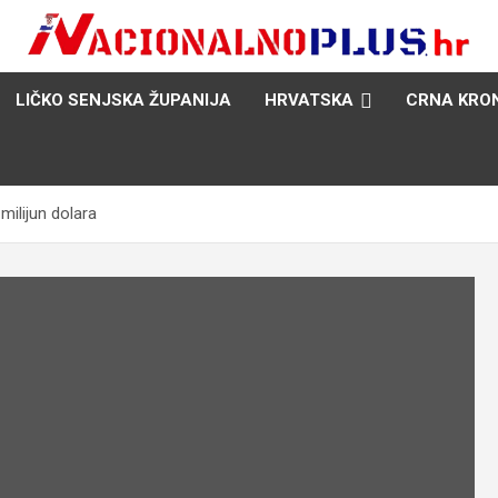
Nacija želi znati više
NacionalnoPlus.hr
LIČKO SENJSKA ŽUPANIJA
HRVATSKA
CRNA KRO
milijun dolara