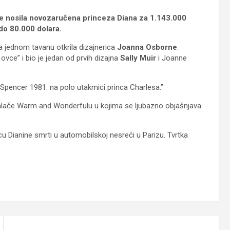
je nosila novozaručena princeza Diana za 1.143.000
do 80.000 dolara.
 na jednom tavanu otkrila dizajnerica
Joanna
Osborne
.
vce” i bio je jedan od prvih dizajna
Sally
Muir
i Joanne
 Spencer 1981. na polo utakmici princa Charlesa.”
alače Warm and Wonderfulu u kojima se ljubazno objašnjava
cu Dianine smrti u automobilskoj nesreći u Parizu. Tvrtka