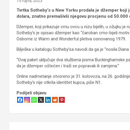
15 rujna, 2023
Tvrtka Sotheby’s u New Yorku prodala je džemper koji 
dolara, znatno premašivši njegovu procjenu od 50.000 
Džemper, koji prikazuje crnu ovcu u nizu bijelih, u ožujku je
Sotheby’s je opisao džemper kao “čaroban crno-bijeli motiv o
Osborne iz Warm and Wonderful pletiva osnovanog 1979.
Bilješka u katalogu Sotheby’sa navodi da ga je “nosila Diana
“Ovaj paket uključuje dva službena pisma Buckinghamske p
da je džemper oštećen i traži se popravak ili zamjena.”
Online nadmetanje otvoreno je 31. kolovoza, na 26. godišnji
Sotheby’s nije otkrila identitet kupca, piše N1.
Podijeli objavu
Navigacija