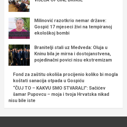
Milinović razotkrio nemar države:
Gospić 17 mjeseci živi na tempiranoj
ekološkoj bombi
Branitelji stali uz Medveda: Oluja u
Kninu bila je mirna i dostojanstvena,
pojedinačni povici nisu ekstremizam
Fond za zaštitu okoliša procijenio koliko bi mogla
koštati sanacija otpada u Gospiću
“ČUJ TO – KAKVU SMO STVARALI”: Sačićev
šamar Pupovcu – moja i tvoja Hrvatska nikad
nisu bile iste