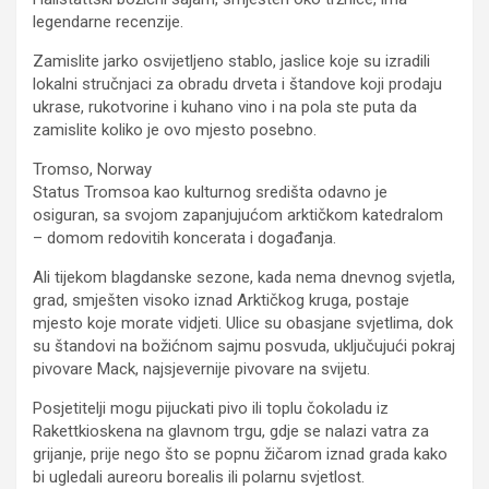
legendarne recenzije.
Zamislite jarko osvijetljeno stablo, jaslice koje su izradili
lokalni stručnjaci za obradu drveta i štandove koji prodaju
ukrase, rukotvorine i kuhano vino i na pola ste puta da
zamislite koliko je ovo mjesto posebno.
Tromso, Norway
Status Tromsoa kao kulturnog središta odavno je
osiguran, sa svojom zapanjujućom arktičkom katedralom
– domom redovitih koncerata i događanja.
Ali tijekom blagdanske sezone, kada nema dnevnog svjetla,
grad, smješten visoko iznad Arktičkog kruga, postaje
mjesto koje morate vidjeti. Ulice su obasjane svjetlima, dok
su štandovi na božićnom sajmu posvuda, uključujući pokraj
pivovare Mack, najsjevernije pivovare na svijetu.
Posjetitelji mogu pijuckati pivo ili toplu čokoladu iz
Rakettkioskena na glavnom trgu, gdje se nalazi vatra za
grijanje, prije nego što se popnu žičarom iznad grada kako
bi ugledali aureoru borealis ili polarnu svjetlost.