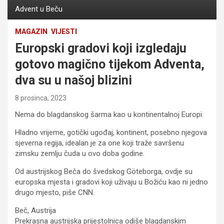
Advent u Beču
MAGAZIN
VIJESTI
Europski gradovi koji izgledaju
gotovo magično tijekom Adventa,
dva su u našoj blizini
8 prosinca, 2023
Nema do blagdanskog šarma kao u kontinentalnoj Europi.
Hladno vrijeme, gotički ugođaj, kontinent, posebno njegova
sjeverna regija, idealan je za one koji traže savršenu
zimsku zemlju čuda u ovo doba godine.
Od austrijskog Beča do švedskog Göteborga, ovdje su
europska mjesta i gradovi koji uživaju u Božiću kao ni jedno
drugo mjesto, piše CNN.
Beč, Austrija
Prekrasna austrijska prijestolnica odiše blagdanskim