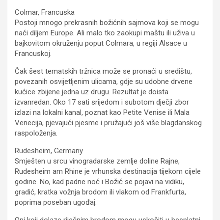
Colmar, Francuska
Postoji mnogo prekrasnih božićnih sajmova koji se mogu
naći diljem Europe. Ali malo tko zaokupi maštu ili uživa u
bajkovitom okruženju poput Colmara, u regiji Alsace u
Francuskoj.
Čak šest tematskih tržnica može se pronaći u središtu,
povezanih osvijetljenim ulicama, gdje su udobne drvene
kućice zbijene jedna uz drugu. Rezultat je doista
izvanredan. Oko 17 sati srijedom i subotom dječji zbor
izlazi na lokalni kanal, poznat kao Petite Venise ili Mala
Venecija, pjevajući pjesme i pružajući još više blagdanskog
raspoloženja.
Rudesheim, Germany
Smješten u srcu vinogradarske zemlje doline Rajne,
Rudesheim am Rhine je vrhunska destinacija tijekom cijele
godine. No, kad padne noć i Božić se pojavi na vidiku,
gradić, kratka vožnja brodom ili vlakom od Frankfurta,
poprima poseban ugođaj.
Oni koji dolaze riječnim brodom mogu uskočiti u besplatni