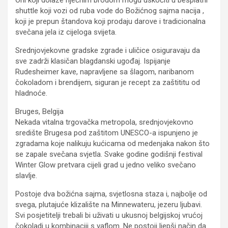
shuttle koji vozi od ruba vode do Božićnog sajma nacija ,
koji je prepun štandova koji prodaju darove i tradicionalna
svečana jela iz cijeloga svijeta.
Srednjovjekovne gradske zgrade i uličice osiguravaju da
sve zadrži klasičan blagdanski ugođaj. Ispijanje
Rudesheimer kave, napravljene sa šlagom, naribanom
čokoladom i brendijem, siguran je recept za zaštititu od
hladnoće.
Bruges, Belgija
Nekada vitalna trgovačka metropola, srednjovjekovno
središte Brugesa pod zaštitom UNESCO-a ispunjeno je
zgradama koje nalikuju kućicama od medenjaka nakon što
se zapale svečana svjetla. Svake godine godišnji festival
Winter Glow pretvara cijeli grad u jedno veliko svečano
slavlje.
Postoje dva božićna sajma, svjetlosna staza i, najbolje od
svega, plutajuće klizalište na Minnewateru, jezeru ljubavi.
Svi posjetitelji trebali bi uživati ​​u ukusnoj belgijskoj vrućoj
čokoladi u kombinaciji s vaflom. Ne postoji ljepši način da