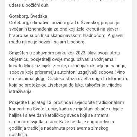
uđete u božićni duh.
Goteborg, Švedska
Goteborg, ultimativni božićni grad u Švedskoj, prepun je
svečanih iznenađenja za one koji žele krenuti na sjever i
hrabro se suočiti sa skandinavskom hladnoćom. A glavni
među njima je božićni sajam Liseberg.
Smješten u zabavnom parku koji 2023. slavi svoju stotu
obljetnicu, posjetitelji ovdje mogu uživati ​​u vožnjama i
kušati delicije iz cijele zemlje, uključujući ukiseljenu haringu,
sobove koje pripremaju autohtoni uzgajivači sobova i vino
sa začinima glögg. Gradska staza svjetla duga tri kilometra,
koja se proteže od Liseberga do luke, također je vrijedna
istraživanja.
Posjetite Luciatag 13. prosinca i svjedočite tradicionalnim
koncertima Svete Lucije, kada se mještani oblače u bijele
haljine i slave dan katoličkog sveca koji se smatra
simbolom svjetla u tami. Kaže se da je dugogodišnja
godišnja tradicija nadahnuta proslavama zimskog
solsticija.