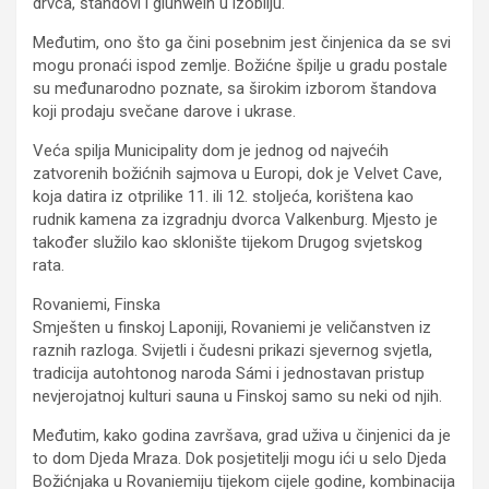
drvca, štandovi i gluhwein u izobilju.
Međutim, ono što ga čini posebnim jest činjenica da se svi
mogu pronaći ispod zemlje. Božićne špilje u gradu postale
su međunarodno poznate, sa širokim izborom štandova
koji prodaju svečane darove i ukrase.
Veća spilja Municipality dom je jednog od najvećih
zatvorenih božićnih sajmova u Europi, dok je Velvet Cave,
koja datira iz otprilike 11. ili 12. stoljeća, korištena kao
rudnik kamena za izgradnju dvorca Valkenburg. Mjesto je
također služilo kao sklonište tijekom Drugog svjetskog
rata.
Rovaniemi, Finska
Smješten u finskoj Laponiji, Rovaniemi je veličanstven iz
raznih razloga. Svijetli i čudesni prikazi sjevernog svjetla,
tradicija autohtonog naroda Sámi i jednostavan pristup
nevjerojatnoj kulturi sauna u Finskoj samo su neki od njih.
Međutim, kako godina završava, grad uživa u činjenici da je
to dom Djeda Mraza. Dok posjetitelji mogu ići u selo Djeda
Božićnjaka u Rovaniemiju tijekom cijele godine, kombinacija