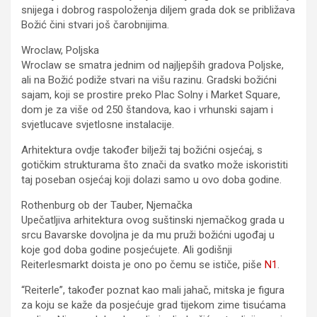
snijega i dobrog raspoloženja diljem grada dok se približava
Božić čini stvari još čarobnijima.
Wroclaw, Poljska
Wroclaw se smatra jednim od najljepših gradova Poljske,
ali na Božić podiže stvari na višu razinu. Gradski božićni
sajam, koji se prostire preko Plac Solny i Market Square,
dom je za više od 250 štandova, kao i vrhunski sajam i
svjetlucave svjetlosne instalacije.
Arhitektura ovdje također bilježi taj božićni osjećaj, s
gotičkim strukturama što znači da svatko može iskoristiti
taj poseban osjećaj koji dolazi samo u ovo doba godine.
Rothenburg ob der Tauber, Njemačka
Upečatljiva arhitektura ovog suštinski njemačkog grada u
srcu Bavarske dovoljna je da mu pruži božićni ugođaj u
koje god doba godine posjećujete. Ali godišnji
Reiterlesmarkt doista je ono po čemu se ističe, piše
N1
.
“Reiterle”, također poznat kao mali jahač, mitska je figura
za koju se kaže da posjećuje grad tijekom zime tisućama