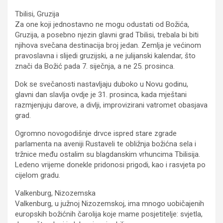
Tbilisi, Gruzija
Za one koji jednostavno ne mogu odustati od Božića,
Gruzija, a posebno njezin glavni grad Tbilisi, trebala bi biti
njihova svečana destinacija broj jedan. Zemlja je većinom
pravoslavna i slijedi gruzijski, a ne julijanski kalendar, što
znači da Božić pada 7. siječnja, a ne 25. prosinca.
Dok se svečanosti nastavljaju duboko u Novu godinu,
glavni dan slavlja ovdje je 31. prosinca, kada mještani
razmjenjuju darove, a divlji, improvizirani vatromet obasjava
grad.
Ogromno novogodišnje drvce ispred stare zgrade
parlamenta na aveniji Rustaveli te obližnja božićna sela i
tržnice među ostalim su blagdanskim vrhuncima Tbilisija.
Ledeno vrijeme donekle pridonosi prigodi, kao i rasvjeta po
cijelom gradu.
Valkenburg, Nizozemska
Valkenburg, u južnoj Nizozemskoj, ima mnogo uobičajenih
europskih božićnih čarolija koje mame posjetitelje: svjetla,