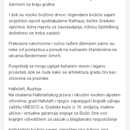
šarmom na kraju godine.
I dok su visoko božićno drvce i legendarni božićni sajam
smješteni ispred spektakularne Rathaus, bečke Gradske
vijećnice, bitna mjesta za zaustavljanje, tržnicu Spittelberg
definitivno ne treba zaobići.
Prekrasne rukotvorine i ručno rađeni džemperi samo su
neke od poslastica u ponudi na svečanim štandovima na
ulicama Biedermeier četvrti.
Posjetitelji se mogu ugrijati kuhanim vinom i lagano
prošetati, dok se čude kako se arhitektura grada čini kao
stvorena za praznike.
Hallstatt, Austrija
Na obalama Hallstattskog jezera i okružen visokim alpskim
vrhovima, grad Hallstatt i njegov zapanjujući krajolik uživaju
zaštitu UNESCO-a. Gradske kuće iz 16. stoljeća, malene
uličice i virtualna garancija snijega za Božić čine ovo
krajnjim odredištem za ulazak u blagdansko raspoloženje.
Hallstattski božićni sajam, smješten oko tržnice, ima