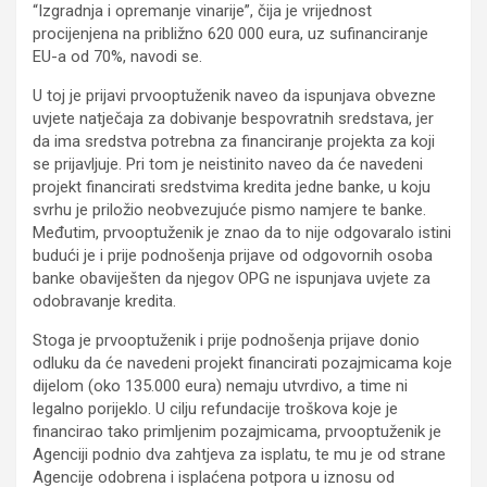
“Izgradnja i opremanje vinarije”, čija je vrijednost
procijenjena na približno 620 000 eura, uz sufinanciranje
EU-a od 70%, navodi se.
U toj je prijavi prvooptuženik naveo da ispunjava obvezne
uvjete natječaja za dobivanje bespovratnih sredstava, jer
da ima sredstva potrebna za financiranje projekta za koji
se prijavljuje. Pri tom je neistinito naveo da će navedeni
projekt financirati sredstvima kredita jedne banke, u koju
svrhu je priložio neobvezujuće pismo namjere te banke.
Međutim, prvooptuženik je znao da to nije odgovaralo istini
budući je i prije podnošenja prijave od odgovornih osoba
banke obaviješten da njegov OPG ne ispunjava uvjete za
odobravanje kredita.
Stoga je prvooptuženik i prije podnošenja prijave donio
odluku da će navedeni projekt financirati pozajmicama koje
dijelom (oko 135.000 eura) nemaju utvrdivo, a time ni
legalno porijeklo. U cilju refundacije troškova koje je
financirao tako primljenim pozajmicama, prvooptuženik je
Agenciji podnio dva zahtjeva za isplatu, te mu je od strane
Agencije odobrena i isplaćena potpora u iznosu od