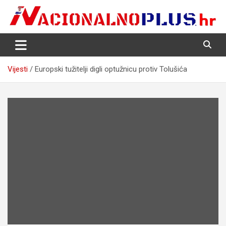
Skip
to
content
Nacija želi znati više
NacionalnoPlus.hr
Vijesti
Europski tužitelji digli optužnicu protiv Tolušića