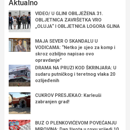
Aktualno
VIDEO/ U GLINI OBILJEŽENA 31.
OBLJETNICA ZAVRŠETKA VRO
„OLUJA“ I OBLJETNICA LOGORA GLINA
MAJA SEVER O SKANDALU U
VODICAMA: “Netko je sjeo za komp i
skroz ozbiljno napisao ovo
opravdanje”
DRAMA NA PRUZI KOD ŠKRINJARA: U
sudaru putničkog i teretnog vlaka 20
ozlijeđenih
CUKROV PRESJEKAO: Karleuši
zabranjen grad!
BUZ O PLENKOVIĆEVOM POVEĆANJU
MIROVINA: Dan života u rovu vrijedi 10