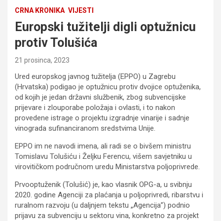
CRNA KRONIKA
VIJESTI
Europski tužitelji digli optužnicu
protiv Tolušića
21 prosinca, 2023
Ured europskog javnog tužitelja (EPPO) u Zagrebu
(Hrvatska) podigao je optužnicu protiv dvojice optuženika,
od kojih je jedan državni službenik, zbog subvencijske
prijevare i zlouporabe položaja i ovlasti, i to nakon
provedene istrage o projektu izgradnje vinarije i sadnje
vinograda sufinanciranom sredstvima Unije.
EPPO im ne navodi imena, ali radi se o bivšem ministru
Tomislavu Tolušiću i Željku Ferencu, višem savjetniku u
virovitičkom područnom uredu Ministarstva poljoprivrede.
Prvooptuženik (Tolušić) je, kao vlasnik OPG-a, u svibnju
2020. godine Agenciji za plaćanja u poljoprivredi, ribarstvu i
ruralnom razvoju (u daljnjem tekstu „Agencija”) podnio
prijavu za subvenciju u sektoru vina, konkretno za projekt