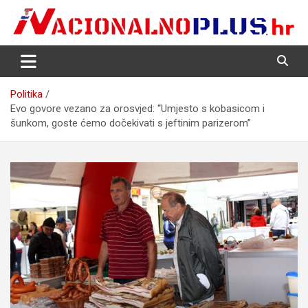
Skip
to
content
Nacija želi znati više
NacionalnoPlus.hr
Politika
Evo govore vezano za orosvjed: “Umjesto s kobasicom i
šunkom, goste ćemo dočekivati s jeftinim parizerom”