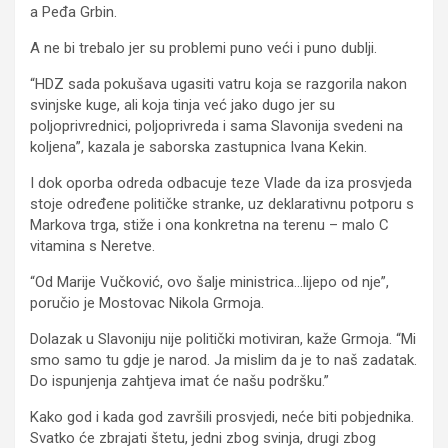
a Peđa Grbin.
A ne bi trebalo jer su problemi puno veći i puno dublji.
“HDZ sada pokušava ugasiti vatru koja se razgorila nakon
svinjske kuge, ali koja tinja već jako dugo jer su
poljoprivrednici, poljoprivreda i sama Slavonija svedeni na
koljena”, kazala je saborska zastupnica Ivana Kekin.
I dok oporba odreda odbacuje teze Vlade da iza prosvjeda
stoje određene političke stranke, uz deklarativnu potporu s
Markova trga, stiže i ona konkretna na terenu – malo C
vitamina s Neretve.
“Od Marije Vučković, ovo šalje ministrica…lijepo od nje”,
poručio je Mostovac Nikola Grmoja.
Dolazak u Slavoniju nije politički motiviran, kaže Grmoja. “Mi
smo samo tu gdje je narod. Ja mislim da je to naš zadatak.
Do ispunjenja zahtjeva imat će našu podršku.”
Kako god i kada god završili prosvjedi, neće biti pobjednika.
Svatko će zbrajati štetu, jedni zbog svinja, drugi zbog