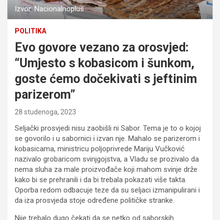
Izvor: Nacionalnoplus
POLITIKA
Evo govore vezano za orosvjed:
“Umjesto s kobasicom i šunkom,
goste ćemo dočekivati s jeftinim
parizerom”
28 studenoga, 2023
Seljački prosvjedi nisu zaobišli ni Sabor. Tema je to o kojoj
se govorilo i u sabornici i izvan nje. Mahalo se parizerom i
kobasicama, ministricu poljoprivrede Mariju Vučković
nazivalo grobaricom svinjgojstva, a Vladu se prozivalo da
nema sluha za male proizvođače koji mahom svinje drže
kako bi se prehranili i da bi trebala pokazati više takta.
Oporba redom odbacuje teze da su seljaci izmanipulirani i
da iza prosvjeda stoje određene političke stranke.
Nije trebalo dugo čekati da se netko od saborskih