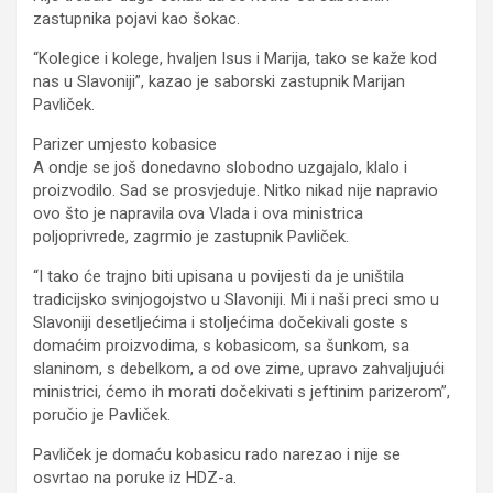
zastupnika pojavi kao šokac.
“Kolegice i kolege, hvaljen Isus i Marija, tako se kaže kod
nas u Slavoniji”, kazao je saborski zastupnik Marijan
Pavliček.
Parizer umjesto kobasice
A ondje se još donedavno slobodno uzgajalo, klalo i
proizvodilo. Sad se prosvjeduje. Nitko nikad nije napravio
ovo što je napravila ova Vlada i ova ministrica
poljoprivrede, zagrmio je zastupnik Pavliček.
“I tako će trajno biti upisana u povijesti da je uništila
tradicijsko svinjogojstvo u Slavoniji. Mi i naši preci smo u
Slavoniji desetljećima i stoljećima dočekivali goste s
domaćim proizvodima, s kobasicom, sa šunkom, sa
slaninom, s debelkom, a od ove zime, upravo zahvaljujući
ministrici, ćemo ih morati dočekivati s jeftinim parizerom”,
poručio je Pavliček.
Pavliček je domaću kobasicu rado narezao i nije se
osvrtao na poruke iz HDZ-a.