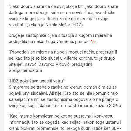
“Jako dobro znate da će svinjokolje biti, jako dobro znate
da toga mora doći jer više nema novih slučajeva afričke
svinjske kuge i jako dobro znate da mjere daju svoje
rezultate”, rekao je Nikola Mažar (HDZ).
Druge je zastupnike cijela situacija s kugom i mjerama
podsjetila na neka druga vremena, prenosi
N1
.
“Provode li se mjere na najbolji mogući način, pretjeruje li
se, kao što je to bio slučaj u vrijeme korone, to je drugo
pitanje”, navodi Davorko Vidović, predsjednik
Socijaldemokrata.
“HDZ pokušava ugasiti vatru”
S mjerama se trebalo radikalno krenuti odmah čim su se
pojavili prvi slučajevi. Ali nije. Kao što se nije komuniciralo
sa seljacima niti se zastupnicima odgovaralo na pitanje o
svinjskog kugi. I danas imamo to što imamo, kažu u SDP-u.
“Kad imamo kompletan bojkot na sustavnu i konkretnu
informaciju što se događa, kad seljaci nakon toga ustanu i
krenu blokirati prometnice, to nekoga čudi”, ističe šef SDP-