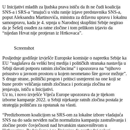
U Inicijativi mladih za ljudska prava ističu da ih ne čudi koalicija
SNS-a i SRS-a “imajući u vidu ranije izjave predstavnika SNS-a,
poput Aleksandra Martinovića, ministra za državnu upravu i lokalnu
samoupravu, kada je 4. srpnja u Narodnoj skupštini Srbije negirao
da je Šešelj osuđen za ratne zločine i tom prilikom izjavio da
“nijedan Hrvat nije protjeran iz Hrtkovaca”.
Screenshot
Posljednje godišnje izvješće Europske komisije o napretku Srbije ka
EU “naglašava da veliki broj medija i političkih stranaka nastavlja u
Srbiji davati potporu ratnim zločincima” i upozorava na “njihovo
prisustvo u javnom prostoru u kojem neometano šire govor mržnje”.
S druge strane, politički progon i pritisci usmjereni na one koji se
bune protiv veličanja ratnih zločinaca i poricanja zločina ne
jenjavaju, ističu u Inicijativi.
Uz to, i novo izvješće Vijeća Europe upozorava da je tijekom
izborne kampanje 2022. u Srbiji nijekanje ratnih zločina postala je
strategija političara za opstanak na vlasti.
“Predizbornom koalicijom sa SRS-om za lokalne izbore vladajuća
SNS na do sada neviđen način normalizira kampanju zastrašivanja i
zločine protiv čovječnosti nad hrvatskim stanovništvom u