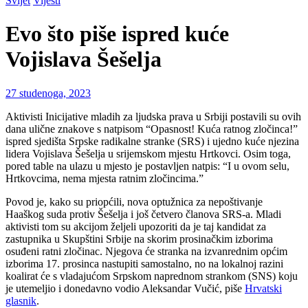
Svijet
Vijesti
Evo što piše ispred kuće
Vojislava Šešelja
27 studenoga, 2023
Aktivisti Inicijative mladih za ljudska prava u Srbiji postavili su ovih
dana ulične znakove s natpisom “Opasnost! Kuća ratnog zločinca!”
ispred sjedišta Srpske radikalne stranke (SRS) i ujedno kuće njezina
lidera Vojislava Šešelja u srijemskom mjestu Hrtkovci. Osim toga,
pored table na ulazu u mjesto je postavljen natpis: “I u ovom selu,
Hrtkovcima, nema mjesta ratnim zločincima.”
Povod je, kako su priopćili, nova optužnica za nepoštivanje
Haaškog suda protiv Šešelja i još četvero članova SRS-a. Mladi
aktivisti tom su akcijom željeli upozoriti da je taj kandidat za
zastupnika u Skupštini Srbije na skorim prosinačkim izborima
osuđeni ratni zločinac. Njegova će stranka na izvanrednim općim
izborima 17. prosinca nastupiti samostalno, no na lokalnoj razini
koalirat će s vladajućom Srpskom naprednom strankom (SNS) koju
je utemeljio i donedavno vodio Aleksandar Vučić, piše
Hrvatski
glasnik
.