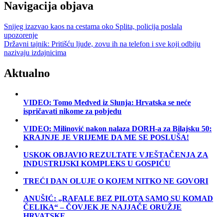
Navigacija objava
Snijeg izazvao kaos na cestama oko Splita, policija poslala
upozorenje
Državni tajnik: Pritišću ljude, zovu ih na telefon i sve koji odbiju
nazivaju izdajnicima
Aktualno
VIDEO: Tomo Medved iz Slunja: Hrvatska se neće
ispričavati nikome za pobjedu
VIDEO: Milinović nakon nalaza DORH-a za Bilajsku 50:
KRAJNJE JE VRIJEME DA ME SE POSLUŠA!
USKOK OBJAVIO REZULTATE VJEŠTAČENJA ZA
INDUSTRIJSKI KOMPLEKS U GOSPIĆU
TREĆI DAN OLUJE O KOJEM NITKO NE GOVORI
ANUŠIĆ: „RAFALE BEZ PILOTA SAMO SU KOMAD
ČELIKA“ – ČOVJEK JE NAJJAČE ORUŽJE
HRVATSKE