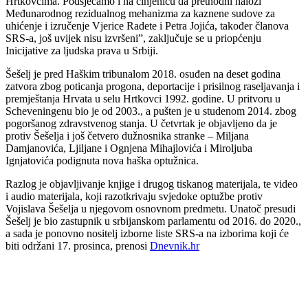
Hrtkovcima. Podsjećamo i na činjenicu da prethodni nalozi
Međunarodnog rezidualnog mehanizma za kaznene sudove za
uhićenje i izručenje Vjerice Radete i Petra Jojića, također članova
SRS-a, još uvijek nisu izvršeni”, zaključuje se u priopćenju
Inicijative za ljudska prava u Srbiji.
Šešelj je pred Haškim tribunalom 2018. osuđen na deset godina
zatvora zbog poticanja progona, deportacije i prisilnog raseljavanja i
premještanja Hrvata u selu Hrtkovci 1992. godine. U pritvoru u
Scheveningenu bio je od 2003., a pušten je u studenom 2014. zbog
pogoršanog zdravstvenog stanja. U četvrtak je objavljeno da je
protiv Šešelja i još četvero dužnosnika stranke – Miljana
Damjanovića, Ljiljane i Ognjena Mihajlovića i Miroljuba
Ignjatovića podignuta nova haška optužnica.
Razlog je objavljivanje knjige i drugog tiskanog materijala, te video
i audio materijala, koji razotkrivaju svjedoke optužbe protiv
Vojislava Šešelja u njegovom osnovnom predmetu. Unatoč presudi
Šešelj je bio zastupnik u srbijanskom parlamentu od 2016. do 2020.,
a sada je ponovno nositelj izborne liste SRS-a na izborima koji će
biti održani 17. prosinca, prenosi
Dnevnik.hr