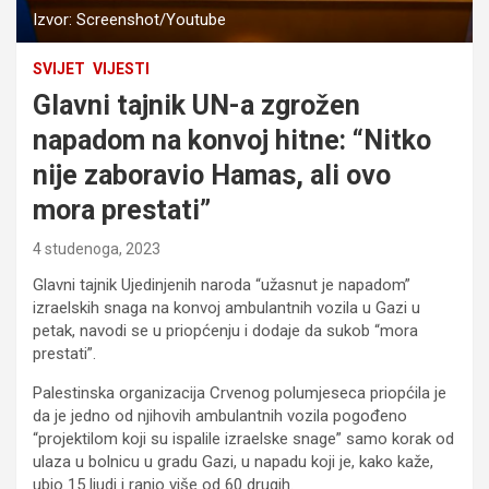
Izvor: Screenshot/Youtube
SVIJET
VIJESTI
Glavni tajnik UN-a zgrožen
napadom na konvoj hitne: “Nitko
nije zaboravio Hamas, ali ovo
mora prestati”
4 studenoga, 2023
Glavni tajnik Ujedinjenih naroda “užasnut je napadom”
izraelskih snaga na konvoj ambulantnih vozila u Gazi u
petak, navodi se u priopćenju i dodaje da sukob “mora
prestati”.
Palestinska organizacija Crvenog polumjeseca priopćila je
da je jedno od njihovih ambulantnih vozila pogođeno
“projektilom koji su ispalile izraelske snage” samo korak od
ulaza u bolnicu u gradu Gazi, u napadu koji je, kako kaže,
ubio 15 ljudi i ranio više od 60 drugih.