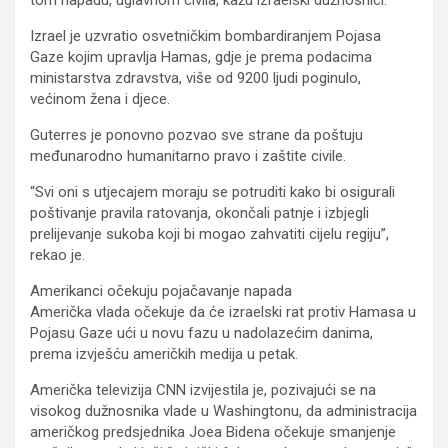
Izrael je uzvratio osvetničkim bombardiranjem Pojasa
Gaze kojim upravlja Hamas, gdje je prema podacima
ministarstva zdravstva, više od 9200 ljudi poginulo,
većinom žena i djece.
Guterres je ponovno pozvao sve strane da poštuju
međunarodno humanitarno pravo i zaštite civile.
“Svi oni s utjecajem moraju se potruditi kako bi osigurali
poštivanje pravila ratovanja, okončali patnje i izbjegli
prelijevanje sukoba koji bi mogao zahvatiti cijelu regiju”,
rekao je.
Amerikanci očekuju pojačavanje napada
Američka vlada očekuje da će izraelski rat protiv Hamasa u
Pojasu Gaze ući u novu fazu u nadolazećim danima,
prema izvješću američkih medija u petak.
Američka televizija CNN izvijestila je, pozivajući se na
visokog dužnosnika vlade u Washingtonu, da administracija
američkog predsjednika Joea Bidena očekuje smanjenje