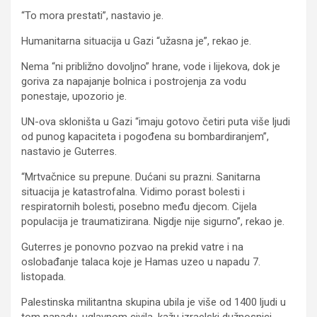
“To mora prestati”, nastavio je.
Humanitarna situacija u Gazi “užasna je”, rekao je.
Nema “ni približno dovoljno” hrane, vode i lijekova, dok je
goriva za napajanje bolnica i postrojenja za vodu
ponestaje, upozorio je.
UN-ova skloništa u Gazi “imaju gotovo četiri puta više ljudi
od punog kapaciteta i pogođena su bombardiranjem”,
nastavio je Guterres.
“Mrtvačnice su prepune. Dućani su prazni. Sanitarna
situacija je katastrofalna. Vidimo porast bolesti i
respiratornih bolesti, posebno među djecom. Cijela
populacija je traumatizirana. Nigdje nije sigurno”, rekao je.
Guterres je ponovno pozvao na prekid vatre i na
oslobađanje talaca koje je Hamas uzeo u napadu 7.
listopada.
Palestinska militantna skupina ubila je više od 1400 ljudi u
tom napadu, uglavnom civila, kažu izraelski dužnosnici.