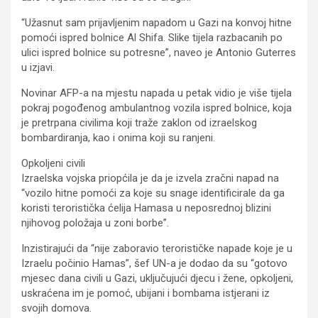
“Užasnut sam prijavljenim napadom u Gazi na konvoj hitne
pomoći ispred bolnice Al Shifa. Slike tijela razbacanih po
ulici ispred bolnice su potresne”, naveo je Antonio Guterres
u izjavi.
Novinar AFP-a na mjestu napada u petak vidio je više tijela
pokraj pogođenog ambulantnog vozila ispred bolnice, koja
je pretrpana civilima koji traže zaklon od izraelskog
bombardiranja, kao i onima koji su ranjeni.
Opkoljeni civili
Izraelska vojska priopćila je da je izvela zračni napad na
“vozilo hitne pomoći za koje su snage identificirale da ga
koristi teroristička ćelija Hamasa u neposrednoj blizini
njihovog položaja u zoni borbe”.
Inzistirajući da “nije zaboravio terorističke napade koje je u
Izraelu počinio Hamas”, šef UN-a je dodao da su “gotovo
mjesec dana civili u Gazi, uključujući djecu i žene, opkoljeni,
uskraćena im je pomoć, ubijani i bombama istjerani iz
svojih domova.