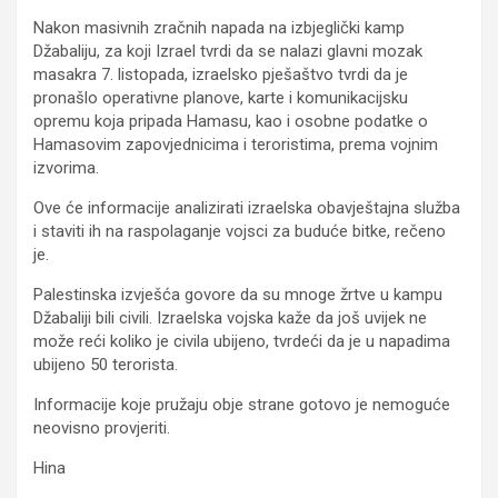
Nakon masivnih zračnih napada na izbjeglički kamp
Džabaliju, za koji Izrael tvrdi da se nalazi glavni mozak
masakra 7. listopada, izraelsko pješaštvo tvrdi da je
pronašlo operativne planove, karte i komunikacijsku
opremu koja pripada Hamasu, kao i osobne podatke o
Hamasovim zapovjednicima i teroristima, prema vojnim
izvorima.
Ove će informacije analizirati izraelska obavještajna služba
i staviti ih na raspolaganje vojsci za buduće bitke, rečeno
je.
Palestinska izvješća govore da su mnoge žrtve u kampu
Džabaliji bili civili. Izraelska vojska kaže da još uvijek ne
može reći koliko je civila ubijeno, tvrdeći da je u napadima
ubijeno 50 terorista.
Informacije koje pružaju obje strane gotovo je nemoguće
neovisno provjeriti.
Hina