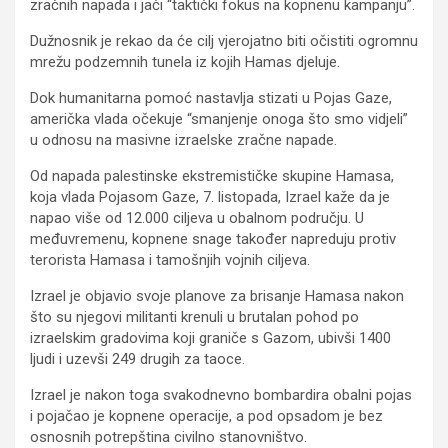
zračnih napada i jači “taktički fokus na kopnenu kampanju”.
Dužnosnik je rekao da će cilj vjerojatno biti očistiti ogromnu
mrežu podzemnih tunela iz kojih Hamas djeluje.
Dok humanitarna pomoć nastavlja stizati u Pojas Gaze,
američka vlada očekuje “smanjenje onoga što smo vidjeli”
u odnosu na masivne izraelske zračne napade.
Od napada palestinske ekstremističke skupine Hamasa,
koja vlada Pojasom Gaze, 7. listopada, Izrael kaže da je
napao više od 12.000 ciljeva u obalnom području. U
međuvremenu, kopnene snage također napreduju protiv
terorista Hamasa i tamošnjih vojnih ciljeva.
Izrael je objavio svoje planove za brisanje Hamasa nakon
što su njegovi militanti krenuli u brutalan pohod po
izraelskim gradovima koji graniče s Gazom, ubivši 1400
ljudi i uzevši 249 drugih za taoce.
Izrael je nakon toga svakodnevno bombardira obalni pojas
i pojačao je kopnene operacije, a pod opsadom je bez
osnosnih potrepština civilno stanovništvo.