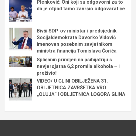
Plenković: Oni koji su odgovorni za to
da je otpad tamo završio odgovarat će
Bivši SDP-ov ministar i predsjednik
Socijaldemokrata Davorko Vidović
imenovan posebnim savjetnikom
ministra financija Tomislava Ćorića
Splićanin primljen na psihijatriju s
nevjerojatna 6,2 promila alkohola – i
preživio!
VIDEO/ U GLINI OBILJEŽENA 31.
OBLJETNICA ZAVRŠETKA VRO
„OLUJA“ I OBLJETNICA LOGORA GLINA