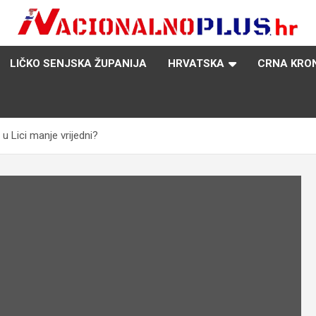
Nacija želi znati više
NacionalnoPlus.hr
LIČKO SENJSKA ŽUPANIJA
HRVATSKA
CRNA KRO
 Lici manje vrijedni?