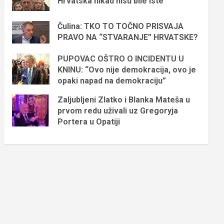
Hrvatska nikad nisu bile iste
Čulina: TKO TO TOČNO PRISVAJA
PRAVO NA “STVARANJE” HRVATSKE?
PUPOVAC OŠTRO O INCIDENTU U
KNINU: “Ovo nije demokracija, ovo je
opaki napad na demokraciju”
Zaljubljeni Zlatko i Blanka Mateša u
prvom redu uživali uz Gregoryja
Portera u Opatiji