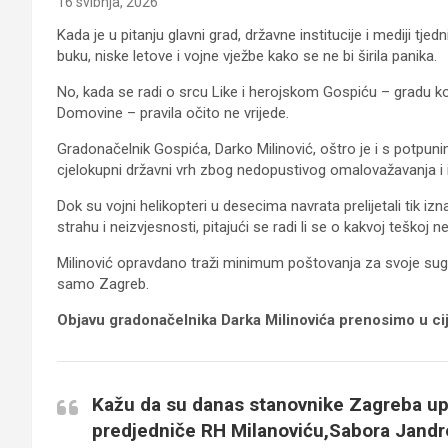
16 svibnja, 2026
Kada je u pitanju glavni grad, državne institucije i mediji 
buku, niske letove i vojne vježbe kako se ne bi širila panika.
No, kada se radi o srcu Like i herojskom Gospiću – gradu ko
Domovine – pravila očito ne vrijede.
Gradonačelnik Gospića, Darko Milinović, oštro je i s potp
cjelokupni državni vrh zbog nedopustivog omalovažavanja i i
Dok su vojni helikopteri u desecima navrata prelijetali tik iz
strahu i neizvjesnosti, pitajući se radi li se o kakvoj teškoj n
Milinović opravdano traži minimum poštovanja za svoje sugrađ
samo Zagreb.
Objavu gradonačelnika Darka Milinovića prenosimo u cij
Kažu da su danas stanovnike Zagreba upo
predjedniče RH Milanoviću,Sabora Jandr