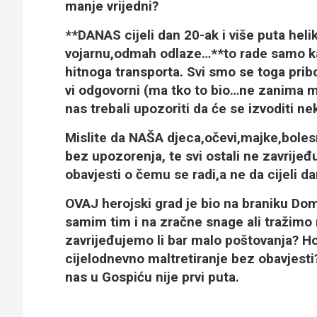
manje vrijedni?
**DANAS cijeli dan 20-ak i više puta heli
vojarnu,odmah odlaze…**to rade samo kad
hitnoga transporta.
Svi smo se toga pribo
vi odgovorni (ma tko to bio…ne zanima m
nas trebali upozoriti da će se izvoditi nek
Mislite da
NAŠA djeca,očevi,majke,bolesn
bez upozorenja, te svi ostali ne zavrij
obavjesti o čemu se radi
,a ne da cijeli 
OVAJ herojski grad je bio na braniku D
samim tim i na zračne snage ali tražim
zavrijeđujemo li bar malo poštovanja?
Ho
cijelodnevno maltretiranje bez obavjesti
nas u Gospiću nije prvi puta.