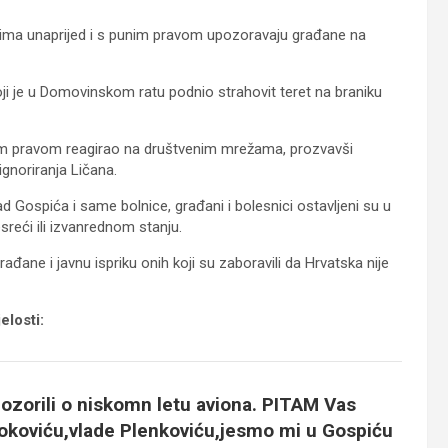
tjednima unaprijed i s punim pravom upozoravaju građane na
ji je u Domovinskom ratu podnio strahovit teret na braniku
unim pravom reagirao na društvenim mrežama, prozvavši
gnoriranja Ličana.
nad Gospića i same bolnice, građani i bolesnici ostavljeni su u
esreći ili izvanrednom stanju.
ane i javnu ispriku onih koji su zaboravili da Hrvatska nije
elosti:
zorili o niskomn letu aviona.
PITAM Vas
okoviću,vlade Plenkoviću,jesmo mi u Gospiću