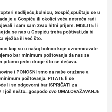
kopteri nadlijeću,bolnicu, Gospić,spuštaju se u
a je u Gospiću ili okolici veća nesreća radi
javali i sam sam zvao hitni prijem.
MISLITE li
e)da se nas u Gospiću treba poštivati,da bi
a vježba ili već što.
ici koji su u našoj bolnici koje uznemiravate
eđujemo bar minimum poštovanja da nas se
dan pitamo jedni druge što se dešava.
omovine i PONOSNI smo na naše oružane a
o minimum poštovanja.
PITATE li se
će li se odgovorni bar ISPRIČATI za
?
I još nešto…gospodo
ovo OMALOVAŽAVANJE