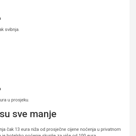
a
k svibnja.
a
eura u prosjeku.
 su sve manje
enja čak 13 eura niža od prosječne cijene noćenja u privatnom
a je hotelsko noćenje skuplje za više od 100 eura.