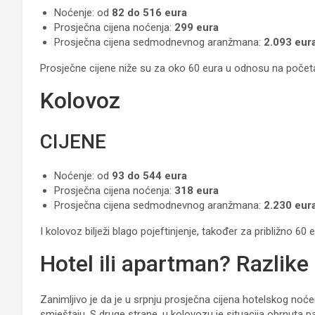
Noćenje: od
82 do 516 eura
Prosječna cijena noćenja:
299 eura
Prosječna cijena sedmodnevnog aranžmana:
2.093 eur
Prosječne cijene niže su za oko 60 eura u odnosu na početa
Kolovoz
CIJENE
Noćenje: od
93 do 544 eura
Prosječna cijena noćenja:
318 eura
Prosječna cijena sedmodnevnog aranžmana:
2.230 eur
I kolovoz bilježi blago pojeftinjenje, također za približno 60 
Hotel ili apartman? Razlike
Zanimljivo je da je u srpnju prosječna cijena hotelskog noć
smještaju. S druge strane, u kolovozu je situacija obrnuta p