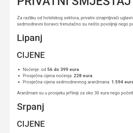
PRIVATNI SMJEŠTAJ
Za razliku od hotelskog sektora, privatni iznajmljivači uglavn
sedmodnevni boravci trenutačno su nešto povoljniji nego p
Lipanj
CIJENE
Noćenje: od
56 do 399 eura
Prosječna cijena noćenja:
228 eura
Prosječna cijena sedmodnevnog aranžmana:
1.594 eur
Aranžmani su u prosjeku jeftiniji za oko 30 eura nego poč
Srpanj
CIJENE