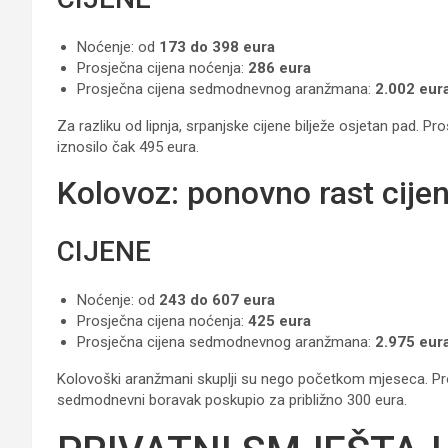
Noćenje: od
173 do 398 eura
Prosječna cijena noćenja:
286 eura
Prosječna cijena sedmodnevnog aranžmana:
2.002 eur
Za razliku od lipnja, srpanjske cijene bilježe osjetan pad. 
iznosilo čak 495 eura.
Kolovoz: ponovno rast cije
CIJENE
Noćenje: od
243 do 607 eura
Prosječna cijena noćenja:
425 eura
Prosječna cijena sedmodnevnog aranžmana:
2.975 eur
Kolovoški aranžmani skuplji su nego početkom mjeseca. Pros
sedmodnevni boravak poskupio za približno 300 eura.