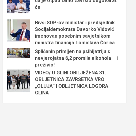
da je otpad tamo završio odgovarat
će
Bivši SDP-ov ministar i predsjednik
Socijaldemokrata Davorko Vidović
imenovan posebnim savjetnikom
ministra financija Tomislava Ćorića
Splićanin primljen na psihijatriju s
nevjerojatna 6,2 promila alkohola – i
preživio!
VIDEO/ U GLINI OBILJEŽENA 31.
OBLJETNICA ZAVRŠETKA VRO
„OLUJA“ I OBLJETNICA LOGORA
GLINA