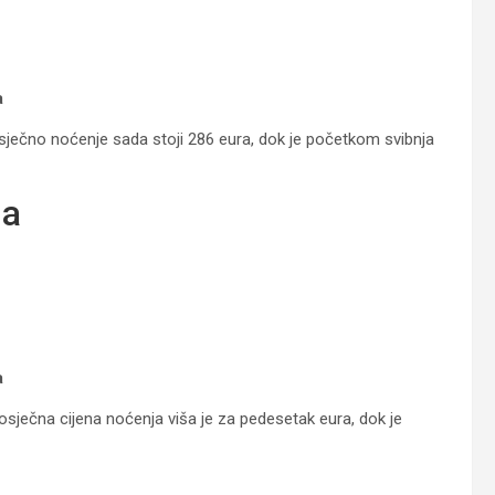
a
Prosječno noćenje sada stoji 286 eura, dok je početkom svibnja
na
a
ječna cijena noćenja viša je za pedesetak eura, dok je