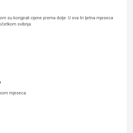
om su korigirali cijene prema dolje. U sva tri ljetna mjeseca
očetkom svibnja.
a
etkom mjeseca.