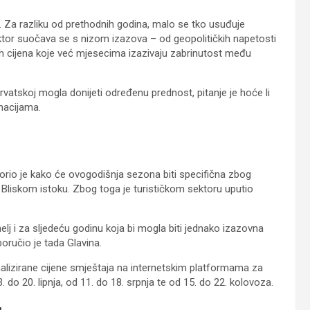
. Za razliku od prethodnih godina, malo se tko usuđuje
i sektor suočava se s nizom izazova – od geopolitičkih napetosti
h cijena koje već mjesecima izazivaju zabrinutost među
vatskoj mogla donijeti određenu prednost, pitanje je hoće li
inacijama.
zorio je kako će ovogodišnja sezona biti specifična zbog
liskom istoku. Zbog toga je turističkom sektoru uputio
lj i za sljedeću godinu koja bi mogla biti jednako izazovna
oručio je tada Glavina.
 analizirane cijene smještaja na internetskim platformama za
13. do 20. lipnja, od 11. do 18. srpnja te od 15. do 22. kolovoza.