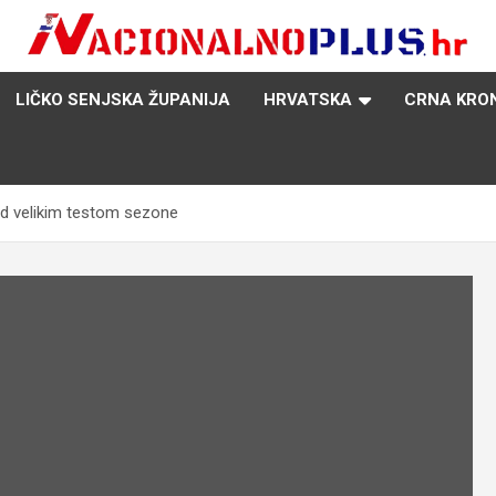
Nacija želi znati više
NacionalnoPlus.hr
LIČKO SENJSKA ŽUPANIJA
HRVATSKA
CRNA KRO
pred velikim testom sezone