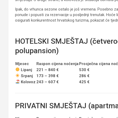
Ipak, do vrhunca sezone ostalo je još vremena. Posebno za 
ponude i popusti za rezervacije u posljednji trenutak. Hoće li
osigurati konkurentnost hrvatskog turizma, pokazat će tjedni 
HOTELSKI SMJEŠTAJ (četveročla
polupansion)
Mjesec
Raspon cijena noćenja
Prosječna cijena no
Lipanj
221 – 840 €
530 €
Srpanj
173 – 398 €
286 €
Kolovoz
243 – 607 €
425 €
PRIVATNI SMJEŠTAJ (apartmani