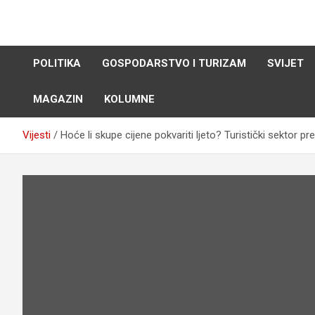
Skip
to
content
POLITIKA
GOSPODARSTVO I TURIZAM
SVIJET
MAGAZIN
KOLUMNE
Vijesti
Hoće li skupe cijene pokvariti ljeto? Turistički sektor 