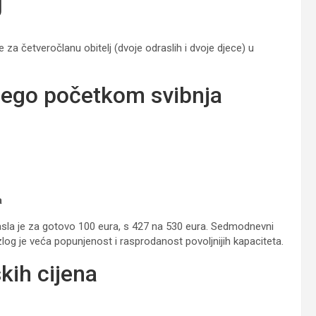
J
četveročlanu obitelj (dvoje odraslih i dvoje djece) u
 nego početkom svibnja
a
asla je za gotovo 100 eura, s 427 na 530 eura. Sedmodnevni
log je veća popunjenost i rasprodanost povoljnijih kapaciteta.
kih cijena