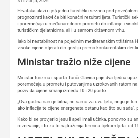
31 svibnja, 2026
Hrvatska ulazi u još jednu turističku sezonu pod povećalom
prognozirati kakvi će biti konačni rezultati ljeta. Turističk
i poremećaja u međunarodnom prometu do inflacije i visoki
turističkim djelatnicima, ali i u samom državnom vrhu.
Iako bi nestabilnost na pojedinim mediteranskim tržištima Hr
visoke cijene otjerati dio gostiju prema konkurentskim dest
Ministar tražio niže cijene
Ministar turizma i sporta Tonči Glavina prije dva tjedna upo
poremećaja u prometu i putovanjima uzrokovanih ratom na B
poziv da cijene smanji između 10 i 20 posto.
„Ova godina nam je bitna, ne samo za ovo ljeto, nego je teme
ako inflacija te cijene energenata ostanu kao što su sada“, p
Kako bi se provjerilo jesu li apeli imali učinka, ponovno su
rezervacije, i to za tri najtraženija termina tijekom ljeta: od 