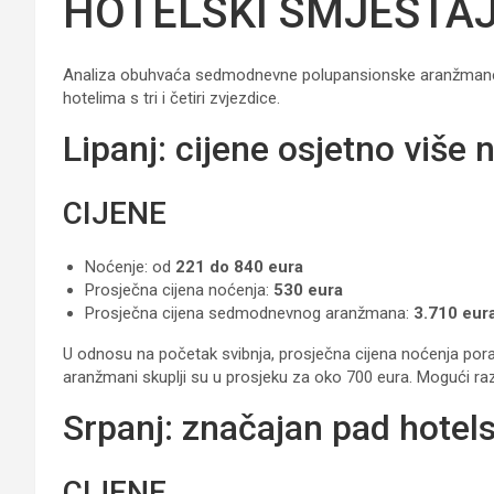
HOTELSKI SMJEŠTA
Analiza obuhvaća sedmodnevne polupansionske aranžmane za 
hotelima s tri i četiri zvjezdice.
Lipanj: cijene osjetno više
CIJENE
Noćenje: od
221 do 840 eura
Prosječna cijena noćenja:
530 eura
Prosječna cijena sedmodnevnog aranžmana:
3.710 eur
U odnosu na početak svibnja, prosječna cijena noćenja por
aranžmani skuplji su u prosjeku za oko 700 eura. Mogući raz
Srpanj: značajan pad hotels
CIJENE