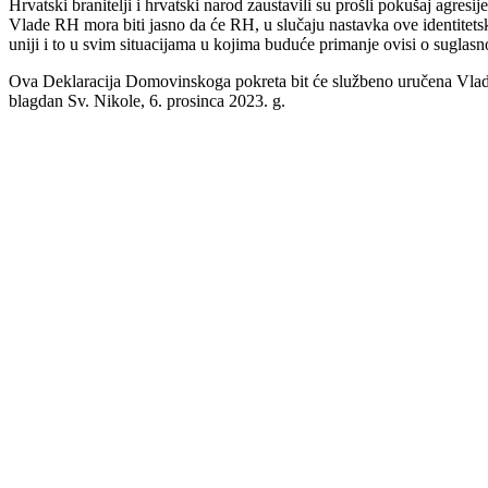
Hrvatski branitelji i hrvatski narod zaustavili su prošli pokušaj agresi
Vlade RH mora biti jasno da će RH, u slučaju nastavka ove identitetske
uniji i to u svim situacijama u kojima buduće primanje ovisi o suglas
Ova Deklaracija Domovinskoga pokreta bit će službeno uručena Vladi
blagdan Sv. Nikole, 6. prosinca 2023. g.