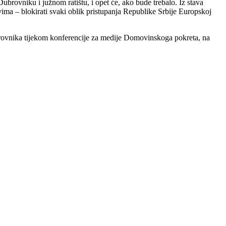
 Dubrovniku i južnom ratištu, i opet će, ako bude trebalo. Iz stava
tvima – blokirati svaki oblik pristupanja Republike Srbije Europskoj
rovnika tijekom konferencije za medije Domovinskoga pokreta, na