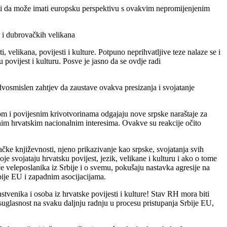
sliti da može imati europsku perspektivu s ovakvim nepromijenjenim
 i dubrovačkih velikana
velikana, povijesti i kulture. Potpuno neprihvatljive teze nalaze se i
povijest i kulturu. Posve je jasno da se ovdje radi
vosmislen zahtjev da zaustave ovakva presizanja i svojatanje
om i povijesnim krivotvorinama odgajaju nove srpske naraštaje za
im hrvatskim nacionalnim interesima. Ovakve su reakcije očito
ke književnosti, njeno prikazivanje kao srpske, svojatanja svih
oje svojataju hrvatsku povijest, jezik, velikane i kulturu i ako o tome
e veleposlanika iz Srbije i o svemu, pokušaju nastavka agresije na
Srbije EU i zapadnim asocijacijama.
tvenika i osoba iz hrvatske povijesti i kulture! Stav RH mora biti
suglasnost na svaku daljnju radnju u procesu pristupanja Srbije EU,