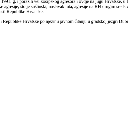
je 1991. g. i porazili velikosrpskog agresora i ovdje na jugu Hrvatske, u
 agresije, što je suštinski, nastavak rata, agresije na RH drugim sreds
nosti Republike Hrvatske.
 Republike Hrvatske po njezinu javnom čitanju u gradskoj jezgri Dub