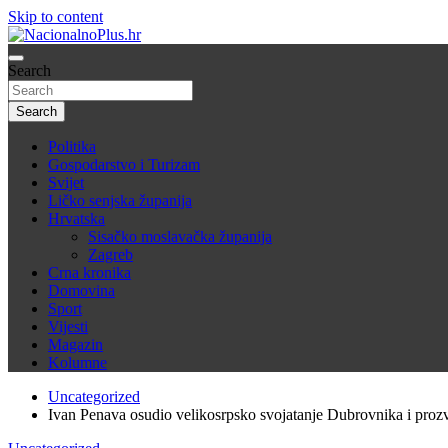
Skip to content
Nacija želi znati više
Search
NacionalnoPlus.hr
Search
Politika
Gospodarstvo i Turizam
Svijet
Ličko senjska županija
Hrvatska
Sisačko moslavačka županija
Zagreb
Crna kronika
Domovina
Sport
Vijesti
Magazin
Kolumne
Uncategorized
Ivan Penava osudio velikosrpsko svojatanje Dubrovnika i pro