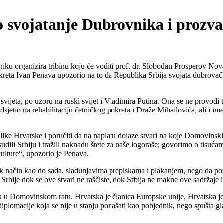
o svojatanje Dubrovnika i proz
u organizira tribinu koju će voditi prof. dr. Slobodan Prosperov Nov
eta Ivan Penava upozorio na to da Republika Srbija svojata dubrovačku 
vijeta, po uzoru na ruski svijet i Vladimira Putina. Ona se ne provodi
odsjetio na rehabilitaciju četničkog pokreta i Draže Mihailovića, ali 
like Hrvatske i poručiti da na naplatu dolaze stvari na koje Domovinsk
udili Srbiju i tražili naknadu štete za naše logoraše; govorimo o tisuća
 kulture“, upozorio je Penava.
način kao do sada, sladunjavima prepiskama i plakanjem, nego da povu
rbije dok se ove stvari ne raščiste, dok Srbija ne makne ove sadržaje iz
k u Domovinskom ratu. Hrvatska je članica Europske unije, Hrvatska je
lomacije koja se nije u stanju ponašati kao pobjednik, nego spušta glav