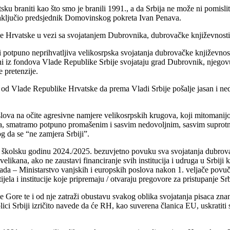
atsku braniti kao što smo je branili 1991., a da Srbija ne može ni pomi
zaključio predsjednik Domovinskog pokreta Ivan Penava.
 Hrvatske u vezi sa svojatanjem Dubrovnika, dubrovačke književnosti
potpuno neprihvatljiva velikosrpska svojatanja dubrovačke književnosti, 
ni iz fondova Vlade Republike Srbije svojataju grad Dubrovnik, njegovu 
e pretenzije.
od Vlade Republike Hrvatske da prema Vladi Srbije pošalje jasan i ned
lova na očite agresivne namjere velikosrpskih krugova, koji mitomanij
ja, smatramo potpuno promašenim i sasvim nedovoljnim, sasvim suprotn
og da se “ne zamjera Srbiji”.
 školsku godinu 2024./2025. bezuvjetno povuku sva svojatanja dubrovač
elikana, ako ne zaustavi financiranje svih institucija i udruga u Srbiji k
ada – Ministarstvo vanjskih i europskih poslova nakon 1. veljače povuč
tijela i institucije koje pripremaju / otvaraju pregovore za pristupanje 
Gore te i od nje zatraži obustavu svakog oblika svojatanja pisaca znans
ci Srbiji izričito navede da će RH, kao suverena članica EU, uskratiti 