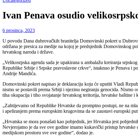
Uncategorized
Ivan Penava osudio velikosrpsk
6 prosinca, 2023
U povodu Dana dubrovačkih branitelja Domovinski pokret u Dubrovnik
održana je presica za medije na kojoj je predsjednik Domovinskog pokr
hrvatskog naroda i države.
„Velikosrpska agenda sada je upakirana u ambalažu kreiranja srpskog s
Republike Srbije i Srpske pravoslavne crkve“, istaknuo je Penava i p
Andrije Mandića.
Domovinski pokret napisao je deklaraciju koju će uputiti Vladi Repub
nismo se postavili prema Srbiji i njezinu negiranju genocida. Nismo os
tiha okupacija i tiho svojatanje hrvatskog teritorija, hrvatske baštine i
„Zahtijevamo od Republike Hrvatske da promptno postupi, ne na mlak 
i apeliranjem prema europskim krugovima da se zaustavi europski put S
„Hrvatska se mora ponašati kao pobjednik, jer Hrvatska jest pobjedni
Nevjerojatno je da sve ove godine imamo kukavički pristup hrvatske dip
medijskom prostoru sve ove godine“, dodao je.