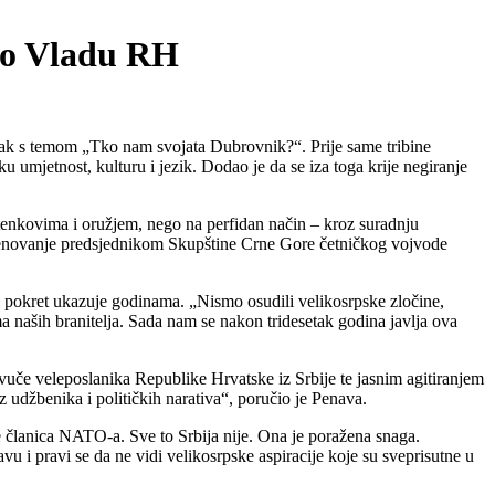
vao Vladu RH
ak s temom „Tko nam svojata Dubrovnik?“. Prije same tribine
umjetnost, kulturu i jezik. Dodao je da se iza toga krije negiranje
 tenkovima i oružjem, nego na perfidan način – kroz suradnju
i imenovanje predsjednikom Skupštine Crne Gore četničkog vojvode
i pokret ukazuje godinama. „Nismo osudili velikosrpske zločine,
ma naših branitelja. Sada nam se nakon tridesetak godina javlja ova
če veleposlanika Republike Hrvatske iz Srbije te jasnim agitiranjem
 udžbenika i političkih narativa“, poručio je Penava.
 članica NATO-a. Sve to Srbija nije. Ona je poražena snaga.
u i pravi se da ne vidi velikosrpske aspiracije koje su sveprisutne u