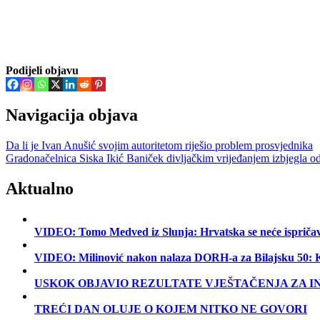
Podijeli objavu
Navigacija objava
Da li je Ivan Anušić svojim autoritetom riješio problem prosvjednika
Gradonačelnica Siska Ikić Baniček divljačkim vrijeđanjem izbjegla od
Aktualno
VIDEO: Tomo Medved iz Slunja: Hrvatska se neće ispriča
VIDEO: Milinović nakon nalaza DORH-a za Bilajsku
USKOK OBJAVIO REZULTATE VJEŠTAČENJA ZA I
TREĆI DAN OLUJE O KOJEM NITKO NE GOVORI