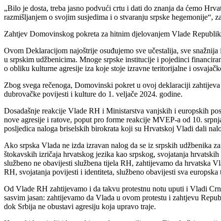
„Bilo je dosta, treba jasno podvući crtu i dati do znanja da ćemo Hrv
razmišljanjem o svojim susjedima i o stvaranju srpske hegemonije“, 
Zahtjev Domovinskog pokreta za hitnim djelovanjem Vlade Republike
Ovom Deklaracijom najoštrije osuđujemo sve učestalija, sve snažnija i 
u srpskim udžbenicima. Mnoge srpske institucije i pojedinci financira
o obliku kulturne agresije iza koje stoje izravne teritorijalne i osvajačk
Zbog svega rečenoga, Domovinski pokret u ovoj deklaraciji zahtijeva 
dubrovačke povijesti i kulture do 1. veljače 2024. godine.
Dosadašnje reakcije Vlade RH i Ministarstva vanjskih i europskih pos
nove agresije i ratove, poput pro forme reakcije MVEP-a od 10. srpn
posljedica naloga briselskih birokrata koji su Hrvatskoj Vladi dali nal
Ako srpska Vlada ne izda izravan nalog da se iz srpskih udžbenika za
štokavskih izričaja hrvatskog jezika kao srpskog, svojatanja hrvatskih v
službeno ne obavijesti službena tijela RH, zahtijevamo da hrvatska Vl
RH, svojatanja povijesti i identiteta, službeno obavijesti sva europska 
Od Vlade RH zahtijevamo i da takvu protestnu notu uputi i Vladi Crne 
sasvim jasan: zahtijevamo da Vlada u ovom protestu i zahtjevu Republi
dok Srbija ne obustavi agresiju koja upravo traje.