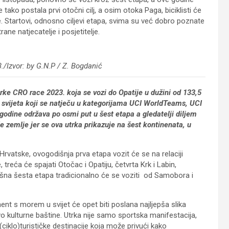
tako postala prvi otočni cilj, a osim otoka Paga, biciklisti će
pe. Startovi, odnosno ciljevi etapa, svima su već dobro poznate
rane natjecatelje i posjetitelje.
./Izvor: by G.N.P / Z. Bogdanić
utrke CRO race 2023. koja se vozi do Opatije u dužini od 133,5
og svijeta koji se natječu u kategorijama UCI WorldTeams, UCI
odine održava po osmi put u šest etapa a gledatelji diljem
aše zemlje jer se ova utrka prikazuje na šest kontinenata, u
 Hrvatske, ovogodišnja prva etapa vozit će se na relaciji
treća će spajati Otočac i Opatiju, četvrta Krk i Labin,
avršna šesta etapa tradicionalno će se voziti od Samobora i
ent s morem u svijet će opet biti poslana najljepša slika
tvo kulturne baštine. Utrka nije samo sportska manifestacija,
ciklo)turističke destinacije koja može privući kako