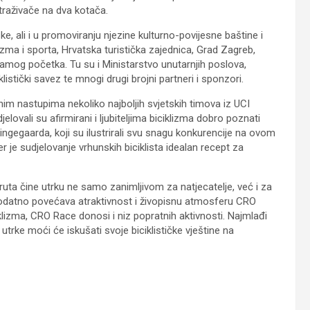
istraživače na dva kotača.
e, ali i u promoviranju njezine kulturno-povijesne baštine i
izma i sporta, Hrvatska turistička zajednica, Grad Zagreb,
 samog početka. Tu su i Ministarstvo unutarnjih poslova,
klistički savez te mnogi drugi brojni partneri i sponzori.
anim nastupima nekoliko najboljih svjetskih timova iz UCI
ovali su afirmirani i ljubiteljima biciklizma dobro poznati
ngegaarda, koji su ilustrirali svu snagu konkurencije na ovom
 je sudjelovanje vrhunskih biciklista idealan recept za
 ruta čine utrku ne samo zanimljivom za natjecatelje, već i za
što dodatno povećava atraktivnost i živopisnu atmosferu CRO
klizma, CRO Race donosi i niz popratnih aktivnosti. Najmlađi
utrke moći će iskušati svoje biciklističke vještine na