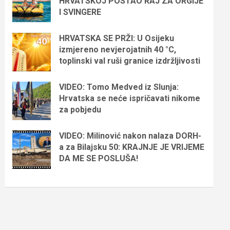
HRVATSKOJ POSTAO RAJ ZA ORGIJE
I SVINGERE
HRVATSKA SE PRŽI: U Osijeku
izmjereno nevjerojatnih 40 °C,
toplinski val ruši granice izdržljivosti
VIDEO: Tomo Medved iz Slunja:
Hrvatska se neće ispričavati nikome
za pobjedu
VIDEO: Milinović nakon nalaza DORH-
a za Bilajsku 50: KRAJNJE JE VRIJEME
DA ME SE POSLUŠA!