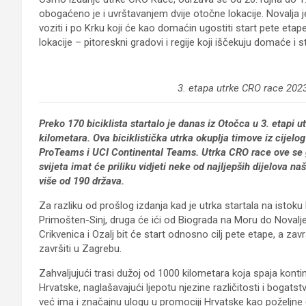
obogaćeno je i uvrštavanjem dvije otočne lokacije. Novalja je 
voziti i po Krku koji će kao domaćin ugostiti start pete eta
lokacije – pitoreskni gradovi i regije koji iščekuju domaće i st
3. etapa utrke CRO race 2023
Preko 170 biciklista startalo je danas iz Otočca u 3. etapi 
kilometara. Ova biciklistička utrka okuplja timove iz cijel
ProTeams i UCI Continental Teams. Utrka CRO race ove se g
svijeta imat će priliku vidjeti neke od najljepših dijelova n
više od 190 država.
Za razliku od prošlog izdanja kad je utrka startala na istoku
Primošten-Sinj, druga će ići od Biograda na Moru do Novalje, 
Crikvenica i Ozalj bit će start odnosno cilj pete etape, a z
završiti u Zagrebu.
Zahvaljujući trasi dužoj od 1000 kilometara koja spaja kontin
Hrvatske, naglašavajući ljepotu njezine različitosti i bogats
već ima i značajnu ulogu u promociji Hrvatske kao poželjne (