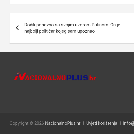
Navigacija
Dodik ponovno sa svojim uzorom Putinom: On je
objava
najbolji političar kojeg sam upoznao
Copyright © 2026
NacionalnoPlus.hr
Uvjeti korištenja
info@