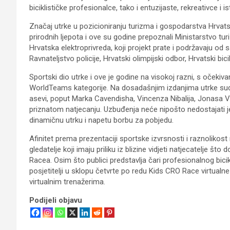
biciklističke profesionalce, tako i entuzijaste, rekreativce i 
Značaj utrke u pozicioniranju turizma i gospodarstva Hrvatsk
prirodnih ljepota i ove su godine prepoznali Ministarstvo tur
Hrvatska elektroprivreda, koji projekt prate i podržavaju od
Ravnateljstvo policije, Hrvatski olimpijski odbor, Hrvatski bici
Sportski dio utrke i ove je godine na visokoj razni, s očekiv
WorldTeams kategorije. Na dosadašnjim izdanjima utrke sudjel
asevi, poput Marka Cavendisha, Vincenza Nibalija, Jonasa Vi
priznatom natjecanju. Uzbuđenja neće nipošto nedostajati jer
dinamičnu utrku i napetu borbu za pobjedu.
Afinitet prema prezentaciji sportske izvrsnosti i raznolikost
gledatelje koji imaju priliku iz blizine vidjeti natjecatelje 
Racea. Osim što publici predstavlja čari profesionalnog bici
posjetitelji u sklopu četvrte po redu Kids CRO Race virtualne 
virtualnim trenažerima.
Podijeli objavu