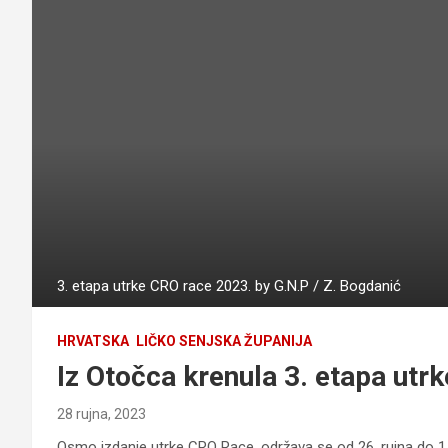
3. etapa utrke CRO race 2023. by G.N.P / Z. Bogdanić
HRVATSKA
LIČKO SENJSKA ŽUPANIJA
Iz Otočca krenula 3. etapa utr
28 rujna, 2023
Osmo izdanje utrke CRO Race, održava se od 26. rujna do 1.