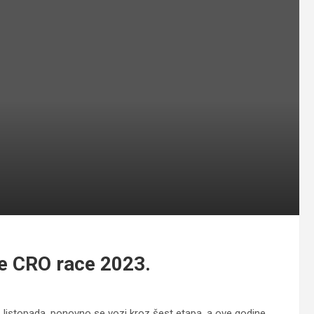
ke CRO race 2023.
 listopada, ponovno se vozi kroz šest etapa, a ove godine