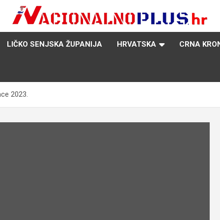
Nacija želi znati više
NacionalnoPlus.hr
LIČKO SENJSKA ŽUPANIJA
HRVATSKA
CRNA KRO
ace 2023.