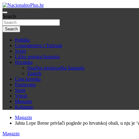
Skip
to
Nacija želi znati više
content
Search
NacionalnoPlus.hr
Search
Politika
Gospodarstvo i Turizam
Svijet
Ličko senjska županija
Hrvatska
Sisačko moslavačka županija
Zagreb
Crna kronika
Domovina
Sport
Vijesti
Magazin
Kolumne
Magazin
Jahta Lepe Brene privlači poglede po hrvatskoj obali, u nju je ‘
Magazin