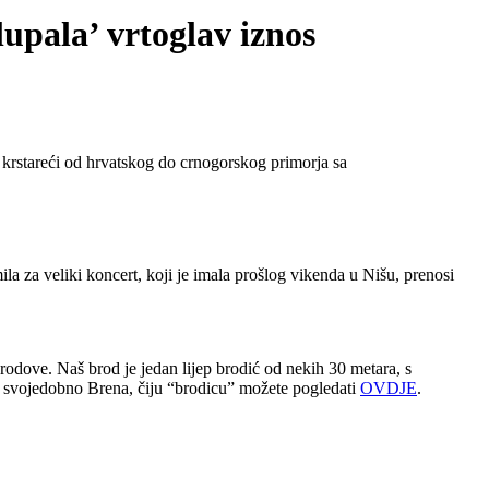
lupala’ vrtoglav iznos
u krstareći od hrvatskog do crnogorskog primorja sa
ila za veliki koncert, koji je imala prošlog vikenda u Nišu, prenosi
rodove. Naš brod je jedan lijep brodić od nekih 30 metara, s
a je svojedobno Brena, čiju “brodicu” možete pogledati
OVDJE
.