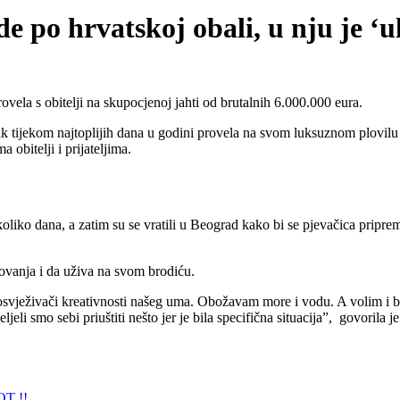
e po hrvatskoj obali, u nju je ‘u
rovela s obitelji na skupocjenoj jahti od brutalnih 6.000.000 eura.
utak tijekom najtoplijih dana u godini provela na svom luksuznom plovil
ma obitelji i prijateljima.
oliko dana, a zatim su se vratili u Beograd kako bi se pjevačica priprem
tovanja i da uživa na svom brodiću.
i osvježivači kreativnosti našeg uma. Obožavam more i vodu. A volim i b
ljeli smo sebi priuštiti nešto jer je bila specifična situacija”, govoril
T !!