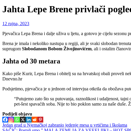
Jahta Lepe Brene privlači pogled
12 rujna, 2023
Pjevačica Lepa Brena i dalje uživa u ljetu, a gotovo je cijelu sezonu p
Brena je imala i nekoliko nastupa u regiji, ali je svaki slobodan tren
suprugom
Slobodanom Bobom Živojinovićem
, ali i ostalim članovi
Jahta od 30 metara
Kako piše Kurir, Lepa Brena i obitelj su na hrvatskoj obali proveli nek
Dnevno.hr
Podsjetimo, pjevačica je u jednom od intervjua otkrila da obožava pu
“Putujemo zato što su putovanja, raznolikost i udaljenost, tajn
pet-šest spavaćih soba. Nije to bio poklon samo za naše duše. Že
Podijeli objavu
Navigacija
Jedan grad u Njemačkoj zabranio jedenje mesa u vrtićima i školama
SAČIĆ: Postali smo ” MALA ZEMLJA ZA VEEELIIKI – HOT SPO