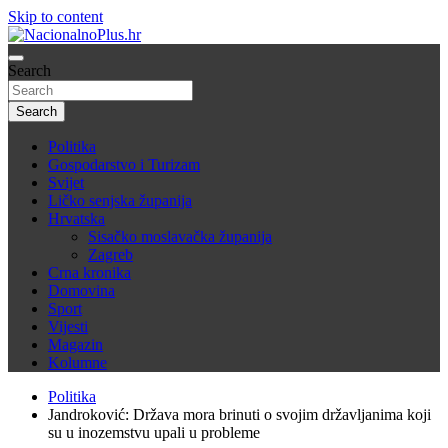
Skip to content
Nacija želi znati više
Search
NacionalnoPlus.hr
Search
Politika
Gospodarstvo i Turizam
Svijet
Ličko senjska županija
Hrvatska
Sisačko moslavačka županija
Zagreb
Crna kronika
Domovina
Sport
Vijesti
Magazin
Kolumne
Politika
Jandroković: Država mora brinuti o svojim državljanima koji
su u inozemstvu upali u probleme