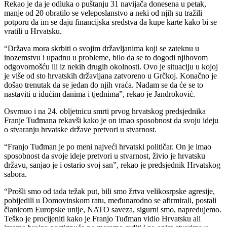
Rekao je da je odluka o puštanju 31 navijača donesena u petak,
manje od 20 obratilo se veleposlanstvo a neki od njih su tražili
potporu da im se daju financijska sredstva da kupe karte kako bi se
vratili u Hrvatsku.
“Država mora skrbiti o svojim državljanima koji se zateknu u
inozemstvu i upadnu u probleme, bilo da se to dogodi njihovom
odgovornošću ili iz nekih drugih okolnosti. Ovo je situaciju u kojoj
je više od sto hrvatskih državljana zatvoreno u Grčkoj. Konačno je
došao trenutak da se jedan do njih vraća. Nadam se da će se to
nastaviti u idućim danima i tjednima”, rekao je Jandroković.
Osvrnuo i na 24. obljetnicu smrti prvog hrvatskog predsjednika
Franje Tuđmana rekavši kako je on imao sposobnost da svoju ideju
o stvaranju hrvatske države pretvori u stvarnost.
“Franjo Tuđman je po meni najveći hrvatski političar. On je imao
sposobnost da svoje ideje pretvori u stvarnost, živio je hrvatsku
državu, sanjao je i ostario svoj san”, rekao je predsjednik Hrvatskog
sabora.
“Prošli smo od tada težak put, bili smo žrtva velikosrpske agresije,
pobijedili u Domovinskom ratu, međunarodno se afirmirali, postali
članicom Europske unije, NATO saveza, sigurni smo, napredujemo.
Teško je procijeniti kako je Franjo Tuđman vidio Hrvatsku ali