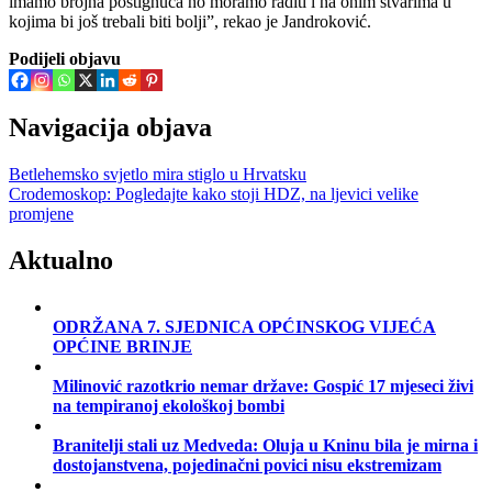
imamo brojna postignuća no moramo raditi i na onim stvarima u
kojima bi još trebali biti bolji”, rekao je Jandroković.
Podijeli objavu
Navigacija objava
Betlehemsko svjetlo mira stiglo u Hrvatsku
Crodemoskop: Pogledajte kako stoji HDZ, na ljevici velike
promjene
Aktualno
ODRŽANA 7. SJEDNICA OPĆINSKOG VIJEĆA
OPĆINE BRINJE
Milinović razotkrio nemar države: Gospić 17 mjeseci živi
na tempiranoj ekološkoj bombi
Branitelji stali uz Medveda: Oluja u Kninu bila je mirna i
dostojanstvena, pojedinačni povici nisu ekstremizam