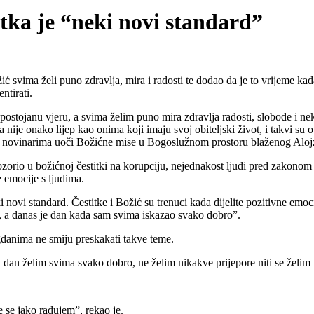
tka je “neki novi standard”
vima želi puno zdravlja, mira i radosti te dodao da je to vrijeme kada s
ntirati.
stojanu vjeru, a svima želim puno mira zdravlja radosti, slobode i neka
nije onako lijep kao onima koji imaju svoj obiteljski život, i takvi su 
ković novinarima uoči Božićne mise u Bogoslužnom prostoru blaženog Alo
orio u božićnoj čestitki na korupciju, nejednakost ljudi pred zakonom i
e emocije s ljudima.
neki novi standard. Čestitke i Božić su trenuci kada dijelite pozitivne e
re, a danas je dan kada sam svima iskazao svako dobro”.
gdanima ne smiju preskakati takve teme.
i dan želim svima svako dobro, ne želim nikakve prijepore niti se želim 
e se jako radujem”, rekao je.