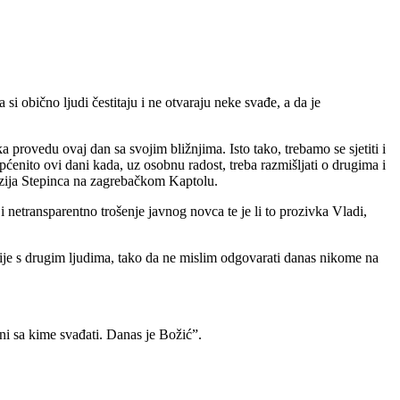
i obično ljudi čestitaju i ne otvaraju neke svađe, a da je
 provedu ovaj dan sa svojim bližnjima. Isto tako, trebamo se sjetiti i
općenito ovi dani kada, uz osobnu radost, treba razmišljati o drugima i
jzija Stepinca na zagrebačkom Kaptolu.
 netransparentno trošenje javnog novca te je li to prozivka Vladi,
mocije s drugim ljudima, tako da ne mislim odgovarati danas nikome na
ni sa kime svađati. Danas je Božić”.