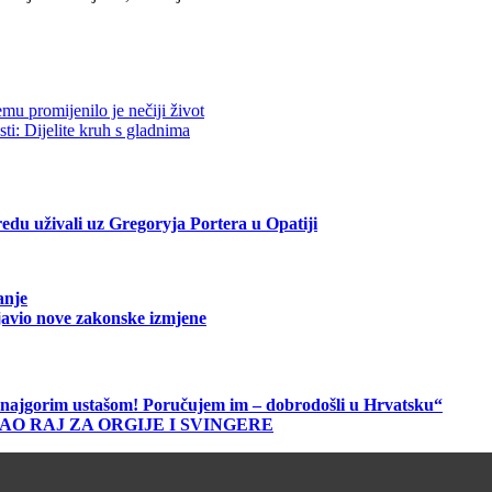
mu promijenilo je nečiji život
ti: Dijelite kruh s gladnima
edu uživali uz Gregoryja Portera u Opatiji
anje
javio nove zakonske izmjene
me najgorim ustašom! Poručujem im – dobrodošli u Hrvatsku“
AO RAJ ZA ORGIJE I SVINGERE