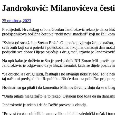
Jandroković: Milanovićeva česti
25 prosinca, 2023
Predsjednik Hrvatskog sabora Gordan Jandroković rekao je da za Božić s
predsjednikova božićna čestitka “neki novi standard” koji ne želi kome
“Svima od srca želim Sretan Božić. Onima koji vjeruju želim snažnu, po
svih onih koji su u potrebi i poteškoćama, i kojima današnji dan možda 
podijeliti sve dobre i lijepe osjećaje s drugima”, izjavio je Jandro
Na upit kako je doživio to što je predsjednik RH Zoran Milanović upoz
Jandroković je odgovorio da je Božić trenutak kada se dijele pozitivn
“Ja obično, a i drugi ljudi, čestitaju i ne otvaraju neke svađe. To je 
taj način ni predsjedniku Republike. Bit će dana za političke prijepo
Novinari su ga pitali i da komentira Milanovićevu tvrdnju da se u bla
“Onda pitajte njega zašto je to rekao. Ostajem kod toga da na današnj
Jandroković je rekao i da će Božić provesti s obitelji.
“Provest ću ga s obitelji, imamo veliku obitelj i zajednički ručak i tom