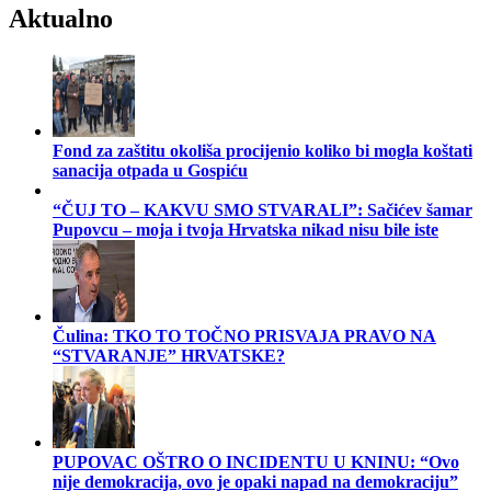
Aktualno
Fond za zaštitu okoliša procijenio koliko bi mogla koštati
sanacija otpada u Gospiću
“ČUJ TO – KAKVU SMO STVARALI”: Sačićev šamar
Pupovcu – moja i tvoja Hrvatska nikad nisu bile iste
Čulina: TKO TO TOČNO PRISVAJA PRAVO NA
“STVARANJE” HRVATSKE?
PUPOVAC OŠTRO O INCIDENTU U KNINU: “Ovo
nije demokracija, ovo je opaki napad na demokraciju”