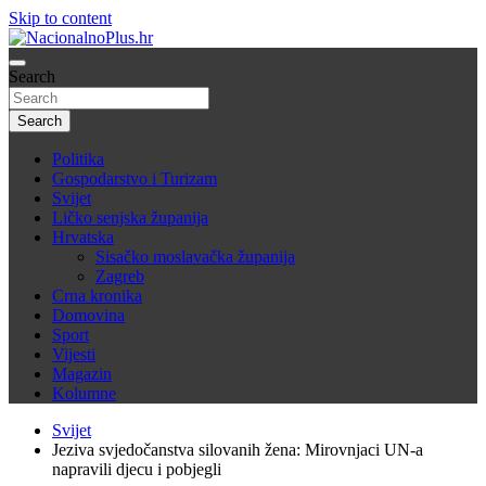
Skip to content
Nacija želi znati više
Search
NacionalnoPlus.hr
Search
Politika
Gospodarstvo i Turizam
Svijet
Ličko senjska županija
Hrvatska
Sisačko moslavačka županija
Zagreb
Crna kronika
Domovina
Sport
Vijesti
Magazin
Kolumne
Svijet
Jeziva svjedočanstva silovanih žena: Mirovnjaci UN-a
napravili djecu i pobjegli