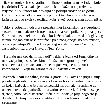
Tijekom proteklih šest godina, Philippe je primala male isplate koje
je odobrio UN, a svaka je dolazila, kako kaže, u nepredvidivo
vrijeme, ali su iznosi bili dovoljni da pokriju školarine za godinu,
koje iznose oko 500 dolara po djetetu. Ona, kao i još neke žene,
kažu da za ovu školsku godinu, koja je već počela, nisu dobili ništa.
“Bilo je potpunog odsustva predstavnika haićanskog pravosudnog
sustava, nema haićanskih novinara, nema zastupnika za prava djece.
Sakrili su nas u neku rupu, da tako kažem, kako bi izaslanik glavnog
tajnika mogao čuti naše pritužbe i plač zbog onoga što prolazimo”,
opisala je patnju Philippe koja je razgovarala i s Jane Connors,
zastupnicom za prava žrtava u New Yorku.
“Tretiraju nas kao da nismo ljudi”, rekla je jedna od žena. Glavna
motivacija im je sa sebe skinuti društvenu stigmu koju već
desetljećima nose kao samohrane majke. Voljele bi dobiti i
kompenzaciju koju im garantira čak i haićanski zakon.
Jokencie Jean Baptiste
, majka iz grada Les Cayes na jugu Haitija,
počela je plakati dok je opisivala kako se bori da prehrani svog sina
za kojeg kaže da mu je otac senegalski mirovnjak. “Zamislite da
uzmete novac da platite školu, a zatim se vratite kući i vidite svoje
dijete gladno. Što biste trebali učiniti?” upitala je prije nego što je
dodala: “Tretiraju nas kao prostitutke. Kao da bismo trebale biti
siromašne.”