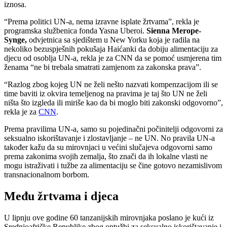
iznosa.
“Prema politici UN-a, nema izravne isplate žrtvama”, rekla je
programska službenica fonda Yasna Uberoi.
Sienna Merope-
Synge,
odvjetnica sa sjedištem u New Yorku koja je radila na
nekoliko bezuspješnih pokušaja Haićanki da dobiju alimentaciju za
djecu od osoblja UN-a, rekla je za CNN da se pomoć usmjerena tim
ženama “ne bi trebala smatrati zamjenom za zakonska prava”.
“Razlog zbog kojeg UN ne želi nešto nazvati kompenzacijom ili se
time baviti iz okvira temeljenog na pravima je taj što UN ne želi
ništa što izgleda ili miriše kao da bi moglo biti zakonski odgovorno”,
rekla je za
CNN
.
Prema pravilima UN-a, samo su pojedinačni počinitelji odgovorni za
seksualno iskorištavanje i zlostavljanje – ne UN. No pravila UN-a
također kažu da su mirovnjaci u većini slučajeva odgovorni samo
prema zakonima svojih zemalja, što znači da ih lokalne vlasti ne
mogu istraživati ​​i tužbe za alimentaciju se čine gotovo nezamislivom
transnacionalnom borbom.
Među žrtvama i djeca
U lipnju ove godine 60 tanzanijskih mirovnjaka poslano je kući iz
Srednjoafričke Republike zbog optužbi za seksualno iskorištavanje i