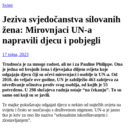
Svijet
Jeziva svjedočanstva silovanih
žena: Mirovnjaci UN-a
napravili djecu i pobjegli
17 rujna, 2023
Trudnoća je za mnoge radost, ali ne i za Pauline Philippe. Ona
je jedna od brojnih žena i djevojaka diljem svijeta koje
odgajaju djecu čiji su očevi mirovnjaci i osoblje iz UN-a. Od
2010. do veljače ove godine, UN je zabilježio 463 zahtjeva za
utvrđivanje očinstva protiv svog osoblja, od kojih je 55
potvrđeno. U 298 slučajeva radnja ostaje “na čekanju”. To su
samo oni koji su se javili.
Te majke pokušavaju odgajati djecu u nekim od najtežih uvjeta na
svijetu i često se suočavaju s društvenom stigmom. UN-u je jasno
tko je kriv za ono što naziva “seksualnim iskorištavanjem i
zlostavljanjem”.