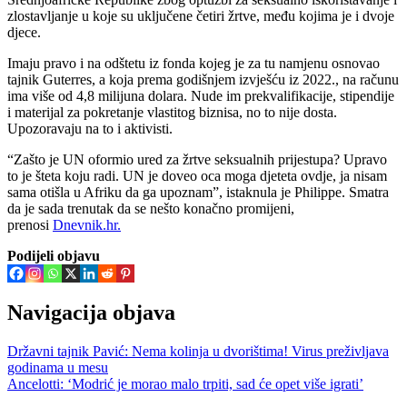
zlostavljanje u koje su uključene četiri žrtve, među kojima je i dvoje
djece.
Imaju pravo i na odštetu iz fonda kojeg je za tu namjenu osnovao
tajnik Guterres, a koja prema godišnjem izvješću iz 2022., na računu
ima više od 4,8 milijuna dolara. Nude im prekvalifikacije, stipendije
i materijal za pokretanje vlastitog biznisa, no to nije dosta.
Upozoravaju na to i aktivisti.
“Zašto je UN oformio ured za žrtve seksualnih prijestupa? Upravo
to je šteta koju radi. UN je doveo oca moga djeteta ovdje, ja nisam
sama otišla u Afriku da ga upoznam”, istaknula je Philippe. Smatra
da je sada trenutak da se nešto konačno promijeni,
prenosi
Dnevnik.hr.
Podijeli objavu
Navigacija objava
Državni tajnik Pavić: Nema kolinja u dvorištima! Virus preživljava
godinama u mesu
Ancelotti: ‘Modrić je morao malo trpiti, sad će opet više igrati’