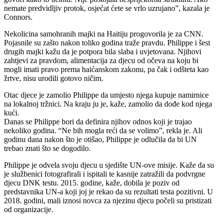
nemate predvidljiv protok, osjećat ćete se vrlo uzrujano”, kazala je
Connors.
Nekolicina samohranih majki na Haitiju progovorila je za CNN.
Pojasnile su zašto nakon toliko godina traže pravdu. Philippe i šest
drugih majki kažu da je potpora bila slaba i uvjetovana. Njihovi
zahtjevi za pravdom, alimentacija za djecu od očeva na koju bi
mogli imati pravo prema haićanskom zakonu, pa čak i odšteta kao
žrtve, nisu urodili gotovo ničim.
Otac djece je zamolio Philippe da umjesto njega kupuje namirnice
na lokalnoj tržnici. Na kraju ju je, kaže, zamolio da dođe kod njega
kući.
Danas se Philippe bori da definira njihov odnos koji je trajao
nekoliko godina. “Ne bih mogla reći da se volimo”, rekla je. Ali
godinu dana nakon što je otišao, Philippe je odlučila da bi UN
trebao znati što se dogodilo.
Philippe je odvela svoju djecu u sjedište UN-ove misije. Kaže da su
je službenici fotografirali i ispitali te kasnije zatražili da podvrgne
djecu DNK testu. 2015. godine, kaže, dobila je poziv od
predstavnika UN-a koji joj je rekao da su rezultati testa pozitivni. U
2018. godini, mali iznosi novca za njezinu djecu počeli su pristizati
od organizacije.