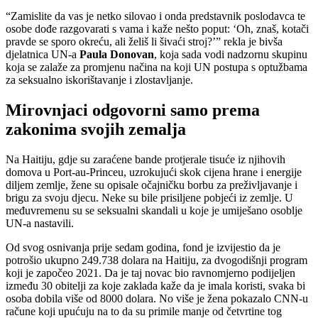
“Zamislite da vas je netko silovao i onda predstavnik poslodavca te
osobe dođe razgovarati s vama i kaže nešto poput: ‘Oh, znaš, kotači
pravde se sporo okreću, ali želiš li šivaći stroj?’” rekla je bivša
djelatnica UN-a
Paula Donovan
, koja sada vodi nadzornu skupinu
koja se zalaže za promjenu načina na koji UN postupa s optužbama
za seksualno iskorištavanje i zlostavljanje.
Mirovnjaci odgovorni samo prema
zakonima svojih zemalja
Na Haitiju, gdje su zaraćene bande protjerale tisuće iz njihovih
domova u Port-au-Princeu, uzrokujući skok cijena hrane i energije
diljem zemlje, žene su opisale očajničku borbu za preživljavanje i
brigu za svoju djecu. Neke su bile prisiljene pobjeći iz zemlje. U
međuvremenu su se seksualni skandali u koje je umiješano osoblje
UN-a nastavili.
Od svog osnivanja prije sedam godina, fond je izvijestio da je
potrošio ukupno 249.738 dolara na Haitiju, za dvogodišnji program
koji je započeo 2021. Da je taj novac bio ravnomjerno podijeljen
između 30 obitelji za koje zaklada kaže da je imala koristi, svaka bi
osoba dobila više od 8000 dolara. No više je žena pokazalo CNN-u
račune koji upućuju na to da su primile manje od četvrtine tog