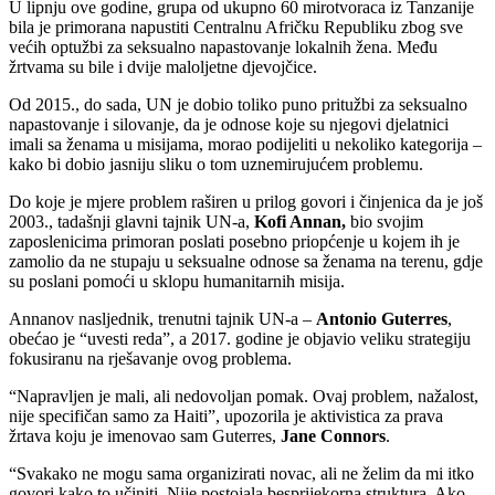
U lipnju ove godine, grupa od ukupno 60 mirotvoraca iz Tanzanije
bila je primorana napustiti Centralnu Afričku Republiku zbog sve
većih optužbi za seksualno napastovanje lokalnih žena. Među
žrtvama su bile i dvije maloljetne djevojčice.
Od 2015., do sada, UN je dobio toliko puno pritužbi za seksualno
napastovanje i silovanje, da je odnose koje su njegovi djelatnici
imali sa ženama u misijama, morao podijeliti u nekoliko kategorija –
kako bi dobio jasniju sliku o tom uznemirujućem problemu.
Do koje je mjere problem raširen u prilog govori i činjenica da je još
2003., tadašnji glavni tajnik UN-a,
Kofi Annan,
bio svojim
zaposlenicima primoran poslati posebno priopćenje u kojem ih je
zamolio da ne stupaju u seksualne odnose sa ženama na terenu, gdje
su poslani pomoći u sklopu humanitarnih misija.
Annanov nasljednik, trenutni tajnik UN-a –
Antonio Guterres
,
obećao je “uvesti reda”, a 2017. godine je objavio veliku strategiju
fokusiranu na rješavanje ovog problema.
“Napravljen je mali, ali nedovoljan pomak. Ovaj problem, nažalost,
nije specifičan samo za Haiti”, upozorila je aktivistica za prava
žrtava koju je imenovao sam Guterres,
Jane Connors
.
“Svakako ne mogu sama organizirati novac, ali ne želim da mi itko
govori kako to učiniti. Nije postojala besprijekorna struktura. Ako