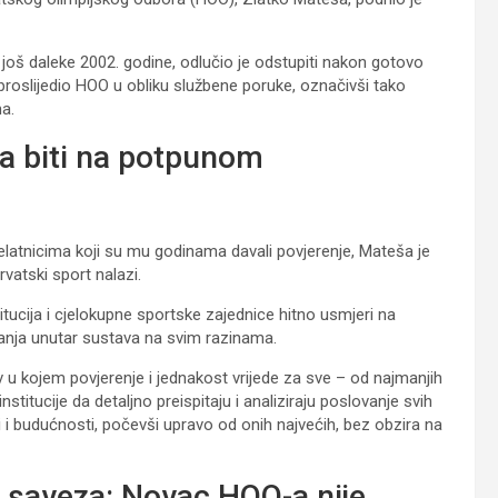
 još daleke 2002. godine, odlučio je odstupiti nakon gotovo
 proslijedio HOO u obliku službene poruke, označivši tako
a.
a biti na potpunom
latnicima koji su mu godinama davali povjerenje, Mateša je
vatski sport nalazi.
itucija i cjelokupne sportske zajednice hitno usmjeri na
tanja unutar sustava na svim razinama.
v u kojem povjerenje i jednakost vrijede za sve – od najmanjih
stitucije da detaljno preispitaju i analiziraju poslovanje svih
 i budućnosti, počevši upravo od onih najvećih, bez obzira na
g saveza: Novac HOO-a nije