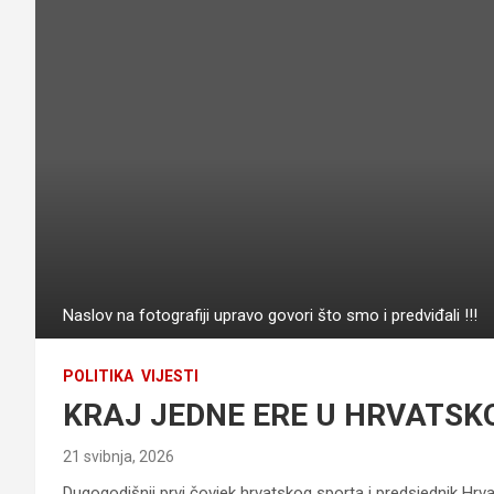
Naslov na fotografiji upravo govori što smo i predviđali !!!
POLITIKA
VIJESTI
KRAJ JEDNE ERE U HRVATS
21 svibnja, 2026
Dugogodišnji prvi čovjek hrvatskog sporta i predsjednik Hr