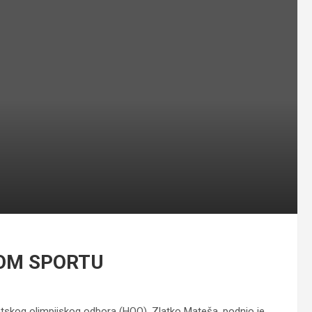
KOM SPORTU
vatskog olimpijskog odbora (HOO), Zlatko Mateša, podnio je