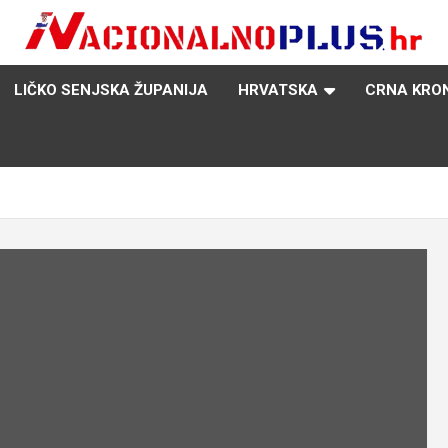
Nacija želi znati više
NacionalnoPlus.hr
LIČKO SENJSKA ŽUPANIJA
HRVATSKA
CRNA KRO