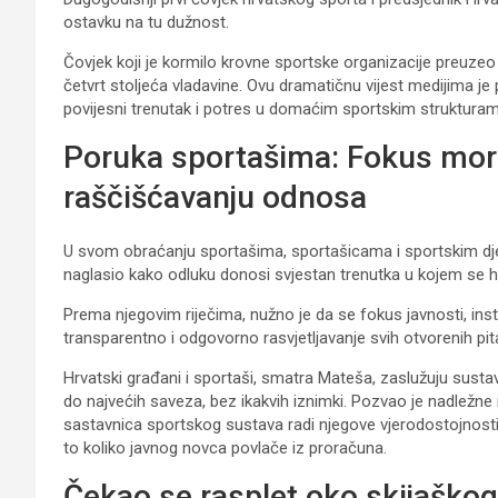
ostavku na tu dužnost.
Čovjek koji je kormilo krovne sportske organizacije preuzeo
četvrt stoljeća vladavine. Ovu dramatičnu vijest medijima je
povijesni trenutak i potres u domaćim sportskim strukturam
Poruka sportašima: Fokus mor
raščišćavanju odnosa
U svom obraćanju sportašima, sportašicama i sportskim dje
naglasio kako odluku donosi svjestan trenutka u kojem se hr
Prema njegovim riječima, nužno je da se fokus javnosti, inst
transparentno i odgovorno rasvjetljavanje svih otvorenih pi
Hrvatski građani i sportaši, smatra Mateša, zaslužuju susta
do najvećih saveza, bez ikakvih iznimki. Pozvao je nadležne in
sastavnica sportskog sustava radi njegove vjerodostojnosti
to koliko javnog novca povlače iz proračuna.
Čekao se rasplet oko skijaško