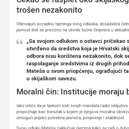
trošen nezakonito
Otkrivajući pozadinu tajminga svog odlaska, dosadašnji čelni
javnost dok se precizno ne utvrde točne činjenice u aktual
„Sa svojom odlukom o ostavci pričekao 
utvrđeno da sredstva koja je Hrvatski sk
odbora nisu korištena nezakonito, dok se
raspolaganje sredstvima iz drugih prihod
Mateša u svom priopćenju, ograđujući ta
u skijaškom savezu.
Moralni čin: Institucije moraju
Iako ističe da je tijekom svih svojih mandata radio isključi
prepoznaje kao trenutak u kojem je njegova moralna obveza p
omogući prijeko potrebna jasnoća, povjerenje i stabilnost.
Svoju odluku Mateša zaključuje riječima kako se radi o du