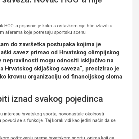
k HOO-a pojasnio je kako s ostavkom nije htio izlaziti u
nim aferama koje potresaju sportsku scenu.
sam do završetka postupaka kojima je
ijaški savez primao od Hrvatskog olimpijskog
 nepravilnosti mogu odnositi isključivo na
a Hrvatskog skijaškog saveza“, precizirao je
ko krovnu organizaciju od financijskog sloma
 biti iznad svakog pojedinca
vo u interesu hrvatskog sporta, novonastale okolnosti
ovući se s funkcije. Taj korak vidi kao jedini način da se
bokom poštovanju prema hrvatskom sportu, onima koji ga