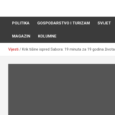
Skip
to
content
POLITIKA
GOSPODARSTVO I TURIZAM
SVIJET
MAGAZIN
KOLUMNE
Vijesti
Krik tišine ispred Sabora: 19 minuta za 19 godina života