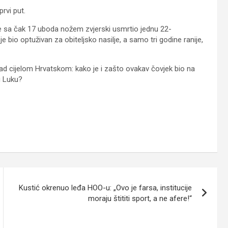
rvi put.
ine sa čak 17 uboda nožem zvjerski usmrtio jednu 22-
e bio optuživan za obiteljsko nasilje, a samo tri godine ranije,
ad cijelom Hrvatskom: kako je i zašto ovakav čovjek bio na
og Luku?
Kustić okrenuo leđa HOO-u: „Ovo je farsa, institucije
moraju štititi sport, a ne afere!“