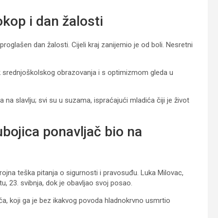
kop i dan žalosti
roglašen dan žalosti. Cijeli kraj zanijemio je od boli. Nesretni
ak srednjoškolskog obrazovanja i s optimizmom gleda u
a slavlju; svi su u suzama, ispraćajući mladića čiji je život
ubojica ponavljač bio na
rojna teška pitanja o sigurnosti i pravosuđu. Luka Milovac,
u, 23. svibnja, dok je obavljao svoj posao.
ića, koji ga je bez ikakvog povoda hladnokrvno usmrtio