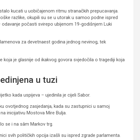
restalo kucati u uobičajenom ritmu stranačkih prepucavanja.
loške razlike, okupili su se u utorak u samoo podne ispred
 – odavanje počasti svirepo ubijenom 19-godišnjem Luki
plamenova za devetnaest godina jednog nevinog, tek
e koja je glasnije od ikakvog govora svjedočila o tragediji koja
jedinjena u tuzi
jetko kada uspijeva – ujedinila je cijeli Sabor.
u ovotjednog zasjedanja, kada su zastupnici u samoj
na inicijativu Mostova Mire Bulja.
o se i na sâm Markov trg.
i svih političkih opcija izašli su ispred zgrade parlamenta.