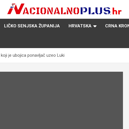
Nacija želi znati više
NacionalnoPlus.hr
LIČKO SENJSKA ŽUPANIJA
HRVATSKA
CRNA KRO
 koji je ubojica ponavljač uzeo Luki