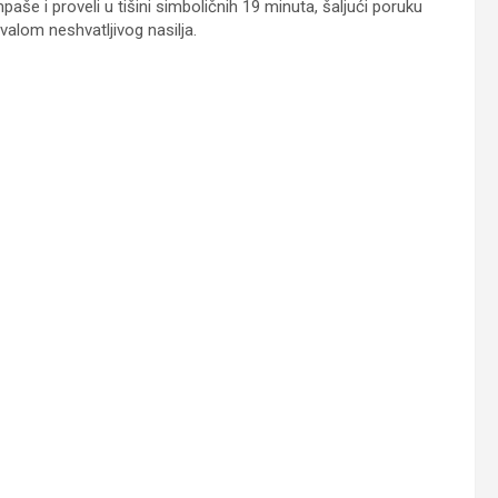
aše i proveli u tišini simboličnih 19 minuta, šaljući poruku
valom neshvatljivog nasilja.