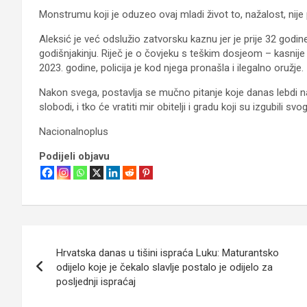
Monstrumu koji je oduzeo ovaj mladi život to, nažalost, nije p
Aleksić je već odslužio zatvorsku kaznu jer je prije 32 god
godišnjakinju. Riječ je o čovjeku s teškim dosjeom – kasnije j
2023. godine, policija je kod njega pronašla i ilegalno oružje.
Nakon svega, postavlja se mučno pitanje koje danas lebdi n
slobodi, i tko će vratiti mir obitelji i gradu koji su izgubili sv
Nacionalnoplus
Podijeli objavu
Navigacija
Hrvatska danas u tišini ispraća Luku: Maturantsko
objava
odijelo koje je čekalo slavlje postalo je odijelo za
posljednji ispraćaj