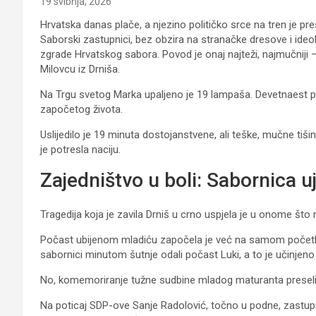
19 svibnja, 2026
Hrvatska danas plače, a njezino političko srce na tren je p
Saborski zastupnici, bez obzira na stranačke dresove i ideo
zgrade Hrvatskog sabora. Povod je onaj najteži, najmučniji
Milovcu iz Drniša.
Na Trgu svetog Marka upaljeno je 19 lampaša. Devetnaest 
započetog života.
Uslijedilo je 19 minuta dostojanstvene, ali teške, mučne tišin
je potresla naciju.
Zajedništvo u boli: Sabornica u
Tragedija koja je zavila Drniš u crno uspjela je u onome što ri
Počast ubijenom mladiću započela je već na samom početk
sabornici minutom šutnje odali počast Luki, a to je učinjeno 
No, komemoriranje tužne sudbine mladog maturanta preselil
Na poticaj SDP-ove Sanje Radolović, točno u podne, zastupnic