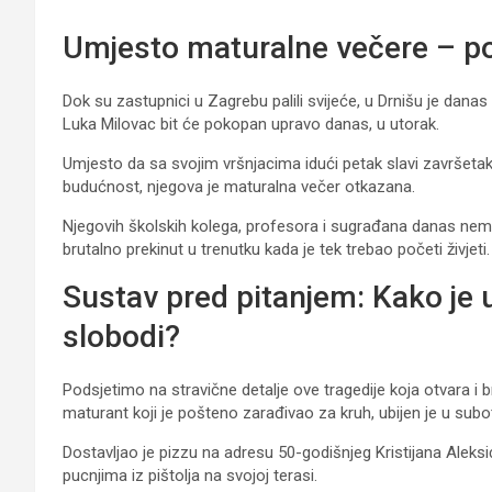
Umjesto maturalne večere – po
Dok su zastupnici u Zagrebu palili svijeće, u Drnišu je danas p
Luka Milovac bit će pokopan upravo danas, u utorak.
Umjesto da sa svojim vršnjacima idući petak slavi završet
budućnost, njegova je maturalna večer otkazana.
Njegovih školskih kolega, profesora i sugrađana danas nema n
brutalno prekinut u trenutku kada je tek trebao početi živjeti.
Sustav pred pitanjem: Kako je 
slobodi?
Podsjetimo na stravične detalje ove tragedije koja otvara i b
maturant koji je pošteno zarađivao za kruh, ubijen je u subot
Dostavljao je pizzu na adresu 50-godišnjeg Kristijana Aleks
pucnjima iz pištolja na svojoj terasi.