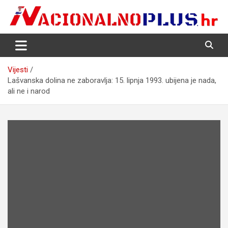
Skip
to
content
Nacija želi znati više
NacionalnoPlus.hr
Vijesti
Lašvanska dolina ne zaboravlja: 15. lipnja 1993. ubijena je nada,
ali ne i narod