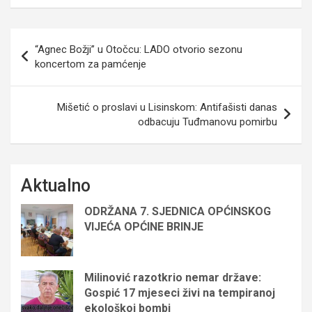
Navigacija
“Agnec Božji” u Otočcu: LADO otvorio sezonu
objava
koncertom za pamćenje
Mišetić o proslavi u Lisinskom: Antifašisti danas
odbacuju Tuđmanovu pomirbu
Aktualno
ODRŽANA 7. SJEDNICA OPĆINSKOG
VIJEĆA OPĆINE BRINJE
Milinović razotkrio nemar države:
Gospić 17 mjeseci živi na tempiranoj
ekološkoj bombi