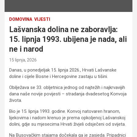
DOMOVINA
VIJESTI
Lašvanska dolina ne zaboravlja:
15. lipnja 1993. ubijena je nada, ali
ne i narod
15 lipnja, 2026
Danas, u ponedjeljak 15. lipnja 2026., Hrvati Lašvanske
doline i cijele Bosne i Hercegovine zastaju u tišini.
Obilježava se 33. obljetnica jednog od najtežih i najkrvavijih
dana naše novije povijesti – stradanja dvadesetog Konvoja
života.
Bio je 15. lipnja 1993. godine. Konvoj natovaren hranom,
lijekovima i nadom krenuo je prema opkoljenoj Lašvanskoj
dolini, gdje su mjesecima Hrvati živjeli odsječeni od svijeta.
Na Busovačkim stajama dočekala ga je zasjeda. Pripadnici