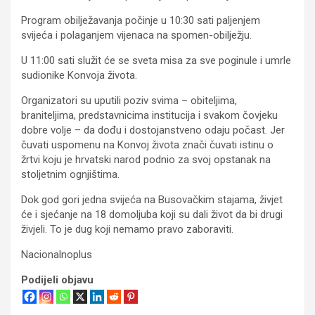
Program obilježavanja počinje u 10:30 sati paljenjem
svijeća i polaganjem vijenaca na spomen-obilježju.
U 11:00 sati služit će se sveta misa za sve poginule i umrle
sudionike Konvoja života.
Organizatori su uputili poziv svima – obiteljima,
braniteljima, predstavnicima institucija i svakom čovjeku
dobre volje – da dođu i dostojanstveno odaju počast. Jer
čuvati uspomenu na Konvoj života znači čuvati istinu o
žrtvi koju je hrvatski narod podnio za svoj opstanak na
stoljetnim ognjištima.
Dok god gori jedna svijeća na Busovačkim stajama, živjet
će i sjećanje na 18 domoljuba koji su dali život da bi drugi
živjeli. To je dug koji nemamo pravo zaboraviti.
Nacionalnoplus
Podijeli objavu