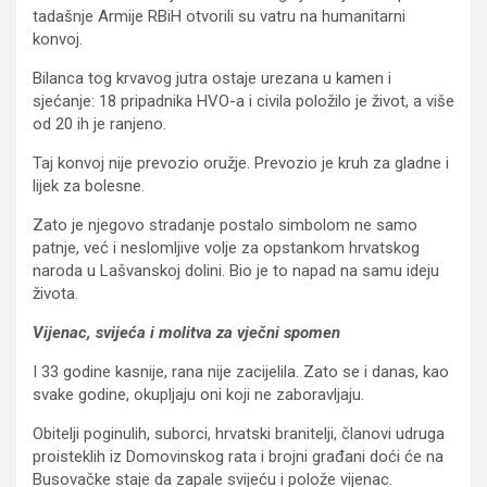
tadašnje Armije RBiH otvorili su vatru na humanitarni
konvoj.
Bilanca tog krvavog jutra ostaje urezana u kamen i
sjećanje: 18 pripadnika HVO-a i civila položilo je život, a više
od 20 ih je ranjeno.
Taj konvoj nije prevozio oružje. Prevozio je kruh za gladne i
lijek za bolesne.
Zato je njegovo stradanje postalo simbolom ne samo
patnje, već i neslomljive volje za opstankom hrvatskog
naroda u Lašvanskoj dolini. Bio je to napad na samu ideju
života.
Vijenac, svijeća i molitva za vječni spomen
I 33 godine kasnije, rana nije zacijelila. Zato se i danas, kao
svake godine, okupljaju oni koji ne zaboravljaju.
Obitelji poginulih, suborci, hrvatski branitelji, članovi udruga
proisteklih iz Domovinskog rata i brojni građani doći će na
Busovačke staje da zapale svijeću i polože vijenac.