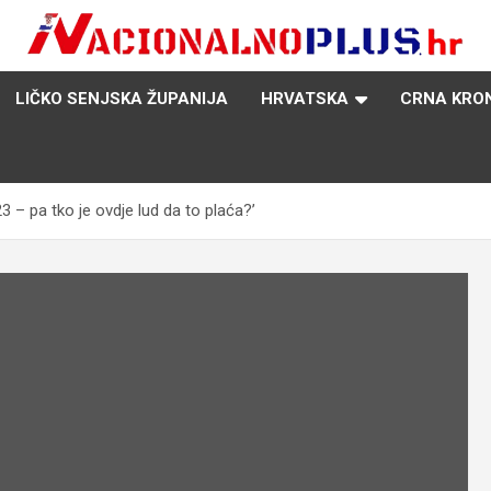
Nacija želi znati više
NacionalnoPlus.hr
LIČKO SENJSKA ŽUPANIJA
HRVATSKA
CRNA KRO
3 – pa tko je ovdje lud da to plaća?’