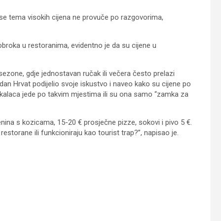
se tema visokih cijena ne provuče po razgovorima,
broka u restoranima, evidentno je da su cijene u
sezone, gdje jednostavan ručak ili večera često prelazi
an Hrvat podijelio svoje iskustvo i naveo kako su cijene po
okalaca jede po takvim mjestima ili su ona samo “zamka za
nina s kozicama, 15-20 € prosječne pizze, sokovi i pivo 5 €.
storane ili funkcioniraju kao tourist trap?”, napisao je.