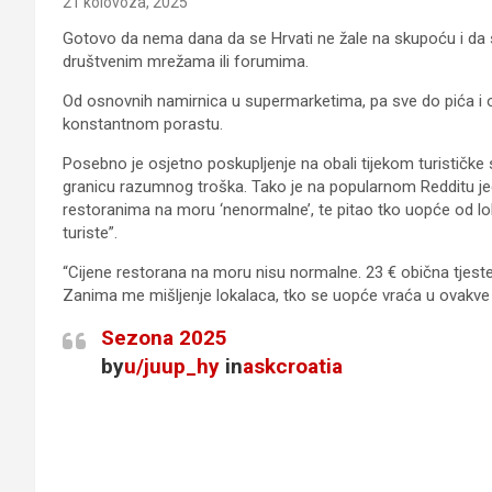
21 kolovoza, 2025
Gotovo da nema dana da se Hrvati ne žale na skupoću i da 
društvenim mrežama ili forumima.
Od osnovnih namirnica u supermarketima, pa sve do pića i o
konstantnom porastu.
Posebno je osjetno poskupljenje na obali tijekom turističke 
granicu razumnog troška. Tako je na popularnom Redditu jed
restoranima na moru ‘nenormalne’, te pitao tko uopće od l
turiste”.
“Cijene restorana na moru nisu normalne. 23 € obična tjeste
Zanima me mišljenje lokalaca, tko se uopće vraća u ovakve re
Sezona 2025
by
u/juup_hy
in
askcroatia