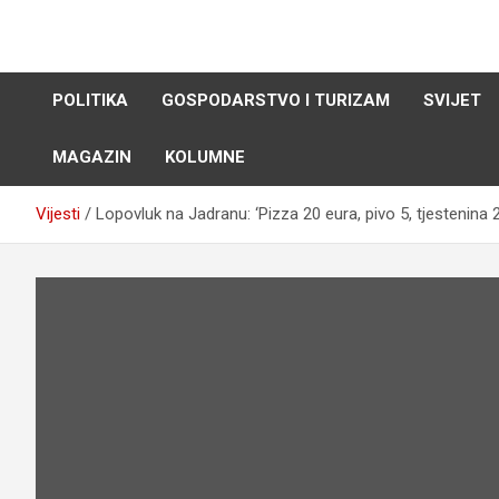
Skip
to
content
POLITIKA
GOSPODARSTVO I TURIZAM
SVIJET
MAGAZIN
KOLUMNE
Vijesti
Lopovluk na Jadranu: ‘Pizza 20 eura, pivo 5, tjestenina 2