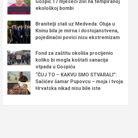
Gospić 17 mjeseci živi na tempiranoj
ekološkoj bombi
Branitelji stali uz Medveda: Oluja u
Kninu bila je mirna i dostojanstvena,
pojedinačni povici nisu ekstremizam
Fond za zaštitu okoliša procijenio
koliko bi mogla koštati sanacija
otpada u Gospiću
“ČUJ TO – KAKVU SMO STVARALI”:
Sačićev šamar Pupovcu – moja i tvoja
Hrvatska nikad nisu bile iste