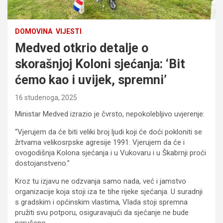
DOMOVINA
VIJESTI
Medved otkrio detalje o
skorašnjoj Koloni sjećanja: ‘Bit
ćemo kao i uvijek, spremni’
16 studenoga, 2025
Ministar Medved izrazio je čvrsto, nepokolebljivo uvjerenje:
“Vjerujem da će biti veliki broj ljudi koji će doći pokloniti se
žrtvama velikosrpske agresije 1991. Vjerujem da će i
ovogodišnja Kolona sjećanja i u Vukovaru i u Škabrnji proći
dostojanstveno.”
Kroz tu izjavu ne odzvanja samo nada, već i jamstvo
organizacije koja stoji iza te tihe rijeke sjećanja. U suradnji
s gradskim i općinskim vlastima, Vlada stoji spremna
pružiti svu potporu, osiguravajući da sjećanje ne bude
narušeno.