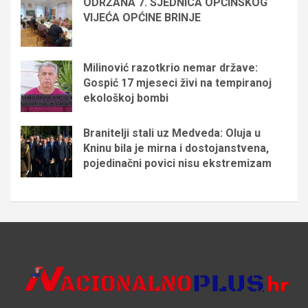
ODRŽANA 7. SJEDNICA OPĆINSKOG
VIJEĆA OPĆINE BRINJE
Milinović razotkrio nemar države:
Gospić 17 mjeseci živi na tempiranoj
ekološkoj bombi
Branitelji stali uz Medveda: Oluja u
Kninu bila je mirna i dostojanstvena,
pojedinačni povici nisu ekstremizam