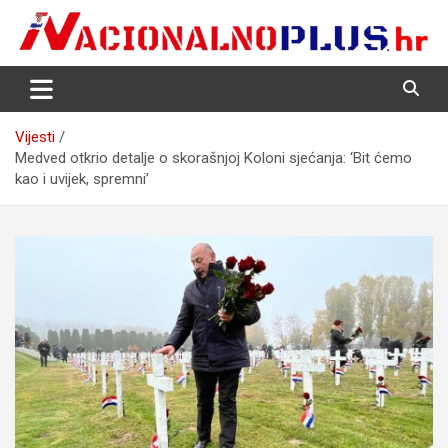
Skip
to
content
Nacija želi znati više
NacionalnoPlus.hr
Vijesti
Medved otkrio detalje o skorašnjoj Koloni sjećanja: ‘Bit ćemo
kao i uvijek, spremni’