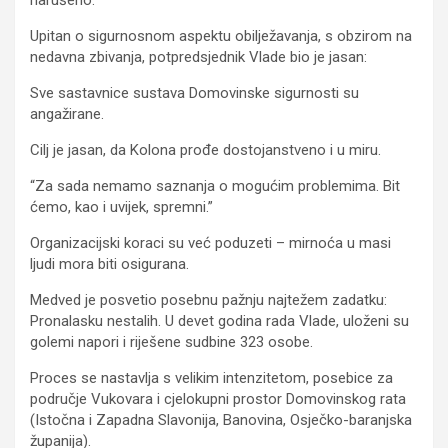
Upitan o sigurnosnom aspektu obilježavanja, s obzirom na
nedavna zbivanja, potpredsjednik Vlade bio je jasan:
Sve sastavnice sustava Domovinske sigurnosti su
angažirane.
Cilj je jasan, da Kolona prođe dostojanstveno i u miru.
“Za sada nemamo saznanja o mogućim problemima. Bit
ćemo, kao i uvijek, spremni.”
Organizacijski koraci su već poduzeti – mirnoća u masi
ljudi mora biti osigurana.
Medved je posvetio posebnu pažnju najtežem zadatku:
Pronalasku nestalih. U devet godina rada Vlade, uloženi su
golemi napori i riješene sudbine 323 osobe.
Proces se nastavlja s velikim intenzitetom, posebice za
područje Vukovara i cjelokupni prostor Domovinskog rata
(Istočna i Zapadna Slavonija, Banovina, Osječko-baranjska
županija).