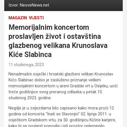
Izvor: NeoveNews.net
MAGAZIN
VIJESTI
Memorijalnim koncertom
proslavljen život i ostavština
glazbenog velikana Krunoslava
Kiće Slabinca
11 studenoga, 2023
Nenadmašni osječki i hrvatski glazbeni velikan Krunoslav
Kićo Slabinac dobio je zasluženo priznanje velikim
memorijalnim koncertom u areni Gradski vrt u Osijeku, uoči
treće godišnjice svog preranog odlaska u petak 10.
studenog 2023. godine.
Negdje je u zvijezdama bilo zapisano kako mora proći 12
godina od koncerta “Inati se Slavonjio” 02. lipnja 2011. u
osječkom Gradskom vrtu, za 50. godišnjicu Kićine karijere,
kako bi se povijest ponovila i isti prostor oplemenilo