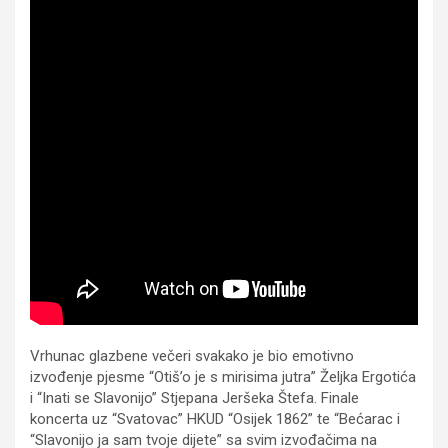
Vrhunac glazbene večeri svakako je bio emotivno
izvođenje pjesme “Otiš’o je s mirisima jutra” Željka Ergotića
i “Inati se Slavonijo” Stjepana Jeršeka Štefa. Finale
koncerta uz “Svatovac” HKUD “Osijek 1862” te “Bećarac i
“Slavonijo ja sam tvoje dijete” sa svim izvođačima na