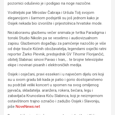
pozornici oduševio je i podigao na noge nazočne.
Voditeljski par Miroslav Čabraja i Uršula Tolj svojom
elegancijom i šarmom podsjetili su još jednom kako je
Osijek nekada bio izvorište i prijestolnica hrvatske mode.
Nezaboravnu glazbenu večer snimala je tvrtka Paradigma i
tonski Studio Nikolin pa se veselimo i audiovizualnom
zapisu. Glazbenom događaju za pamćenje nazočilo je više
od dvije tisuće Kićinih obožavatelja, legendarni osječki ratni
reporter Žarko Plevnik, predsjednik GV Tihomir Florijančić,
obitelj Slabinac sinovi Pavao i Ivan,… te brojne televizijske
ekipe i novinari pisanih i elektroničkih medija.
Osijek i osječani, pravi essekeri i u najvećem dijelu oni koji
su u svom gradu bili kada je patio i gorio dostojanstveno
su podržali veliki koncert u spomen na svog omiljenog
pjevača, skladatelja. aranžera, rokera, bećara, legu i
zabavljača Krunoslava Kiću Slabinca, koji je neizmjernom
ostavštinom trajno označio i zadužio Osijek i Slavoniju,
piše
NoveNews.net