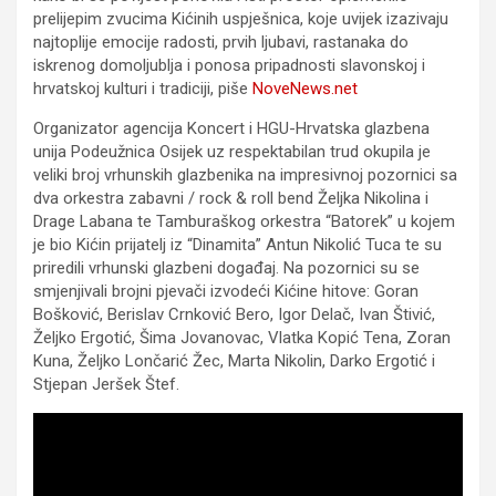
prelijepim zvucima Kićinih uspješnica, koje uvijek izazivaju
najtoplije emocije radosti, prvih ljubavi, rastanaka do
iskrenog domoljublja i ponosa pripadnosti slavonskoj i
hrvatskoj kulturi i tradiciji, piše
NoveNews.net
Organizator agencija Koncert i HGU-Hrvatska glazbena
unija Podeužnica Osijek uz respektabilan trud okupila je
veliki broj vrhunskih glazbenika na impresivnoj pozornici sa
dva orkestra zabavni / rock & roll bend Željka Nikolina i
Drage Labana te Tamburaškog orkestra “Batorek” u kojem
je bio Kićin prijatelj iz “Dinamita” Antun Nikolić Tuca te su
priredili vrhunski glazbeni događaj. Na pozornici su se
smjenjivali brojni pjevači izvodeći Kićine hitove: Goran
Bošković, Berislav Crnković Bero, Igor Delač, Ivan Štivić,
Željko Ergotić, Šima Jovanovac, Vlatka Kopić Tena, Zoran
Kuna, Željko Lončarić Žec, Marta Nikolin, Darko Ergotić i
Stjepan Jeršek Štef.