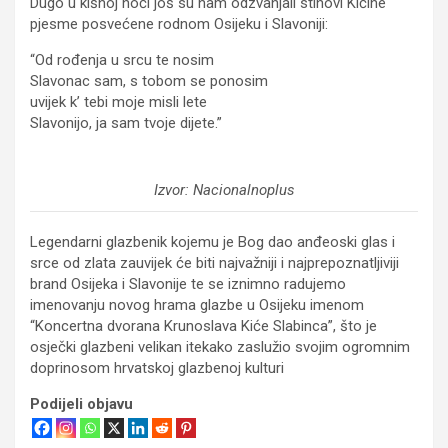
Dugo u kišnoj noći još su nam odzvanjali stihovi Kićine
pjesme posvećene rodnom Osijeku i Slavoniji:
“Od rođenja u srcu te nosim
Slavonac sam, s tobom se ponosim
uvijek k’ tebi moje misli lete
Slavonijo, ja sam tvoje dijete.”
Izvor: Nacionalnoplus
Legendarni glazbenik kojemu je Bog dao anđeoski glas i
srce od zlata zauvijek će biti najvažniji i najprepoznatljiviji
brand Osijeka i Slavonije te se iznimno radujemo
imenovanju novog hrama glazbe u Osijeku imenom
“Koncertna dvorana Krunoslava Kiće Slabinca”, što je
osječki glazbeni velikan itekako zaslužio svojim ogromnim
doprinosom hrvatskoj glazbenoj kulturi
Podijeli objavu