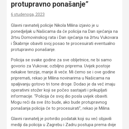
protupravno ponašanje”
6 studenoga, 2023
Glavni ravnatelj policije Nikola Milina izjavio je u
ponedjeljak u Našicama da će policija na Dan sjećanja na
žrtvu Domovinskog rata i Dan sjećanja na žrtvu Vukovara
i Škabrnje obaviti svoj posao te procesuirati eventualno
protupravno ponašanje.
Policija se svake godine za sve obljetnice, ne bi samo
govorio za Vukovar, ozbiljno priprema. Uvijek postoje
nekakve tenzije, manje ili veće. Mi ćemo se i ove godine
pripremati, rekao je Milina novinarima u Našicama na
spaljivanju gotovo tri tone droge. Dodao je da već imaju
operativni stožer koji se počeo sastajati i prikupljati
informacije. “Policija će svoj dio posla uvijek obaviti.
Mogu reći da sve što bude, ako bude protupravnog
ponašanja policija će to procesuirati”, rekao je Milina.
Glavni ravnatelj je potvrdio podatak koji su već objavili
mediji da policija u Zagrebu i Zadru postupa prema dvije