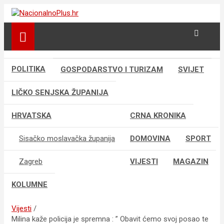
S
k
Nacija želi znati više
NacionalnoPlus.hr
i
p
t
o
POLITIKA
GOSPODARSTVO I TURIZAM
SVIJET
c
o
LIČKO SENJSKA ŽUPANIJA
n
t
e
HRVATSKA
CRNA KRONIKA
n
t
Sisačko moslavačka županija
DOMOVINA
SPORT
Zagreb
VIJESTI
MAGAZIN
KOLUMNE
Vijesti
Milina kaže policija je spremna : ” Obavit ćemo svoj posao te