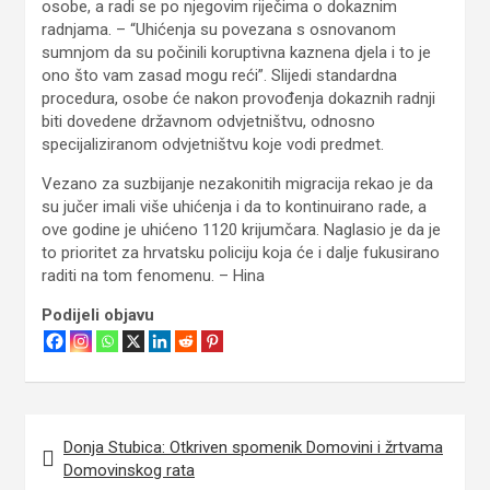
osobe, a radi se po njegovim riječima o dokaznim
radnjama. – “Uhićenja su povezana s osnovanom
sumnjom da su počinili koruptivna kaznena djela i to je
ono što vam zasad mogu reći”. Slijedi standardna
procedura, osobe će nakon provođenja dokaznih radnji
biti dovedene državnom odvjetništvu, odnosno
specijaliziranom odvjetništvu koje vodi predmet.
Vezano za suzbijanje nezakonitih migracija rekao je da
su jučer imali više uhićenja i da to kontinuirano rade, a
ove godine je uhićeno 1120 krijumčara. Naglasio je da je
to prioritet za hrvatsku policiju koja će i dalje fukusirano
raditi na tom fenomenu. – Hina
Podijeli objavu
Donja Stubica: Otkriven spomenik Domovini i žrtvama
N
Domovinskog rata
a