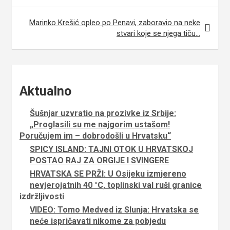
v
Marinko Krešić opleo po Penavi, zaboravio na neke
i
stvari koje se njega tiču…
g
a
c
Aktualno
i
j
Šušnjar uzvratio na prozivke iz Srbije:
„Proglasili su me najgorim ustašom!
a
Poručujem im – dobrodošli u Hrvatsku“
o
SPICY ISLAND: TAJNI OTOK U HRVATSKOJ
POSTAO RAJ ZA ORGIJE I SVINGERE
b
HRVATSKA SE PRŽI: U Osijeku izmjereno
j
nevjerojatnih 40 °C, toplinski val ruši granice
a
izdržljivosti
VIDEO: Tomo Medved iz Slunja: Hrvatska se
v
neće ispričavati nikome za pobjedu
a