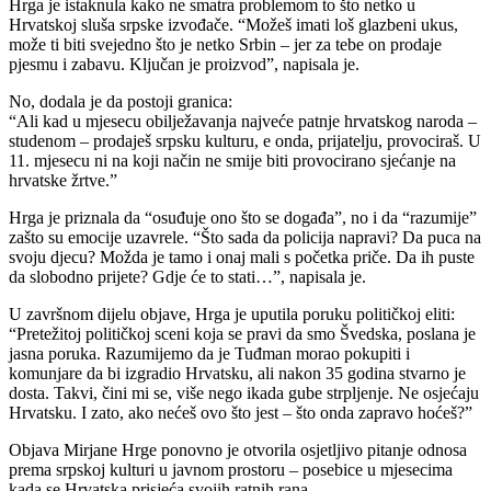
Hrga je istaknula kako ne smatra problemom to što netko u
Hrvatskoj sluša srpske izvođače. “Možeš imati loš glazbeni ukus,
može ti biti svejedno što je netko Srbin – jer za tebe on prodaje
pjesmu i zabavu. Ključan je proizvod”, napisala je.
No, dodala je da postoji granica:
“Ali kad u mjesecu obilježavanja najveće patnje hrvatskog naroda –
studenom – prodaješ srpsku kulturu, e onda, prijatelju, provociraš. U
11. mjesecu ni na koji način ne smije biti provocirano sjećanje na
hrvatske žrtve.”
Hrga je priznala da “osuđuje ono što se događa”, no i da “razumije”
zašto su emocije uzavrele. “Što sada da policija napravi? Da puca na
svoju djecu? Možda je tamo i onaj mali s početka priče. Da ih puste
da slobodno prijete? Gdje će to stati…”, napisala je.
U završnom dijelu objave, Hrga je uputila poruku političkoj eliti:
“Pretežitoj političkoj sceni koja se pravi da smo Švedska, poslana je
jasna poruka. Razumijemo da je Tuđman morao pokupiti i
komunjare da bi izgradio Hrvatsku, ali nakon 35 godina stvarno je
dosta. Takvi, čini mi se, više nego ikada gube strpljenje. Ne osjećaju
Hrvatsku. I zato, ako nećeš ovo što jest – što onda zapravo hoćeš?”
Objava Mirjane Hrge ponovno je otvorila osjetljivo pitanje odnosa
prema srpskoj kulturi u javnom prostoru – posebice u mjesecima
kada se Hrvatska prisjeća svojih ratnih rana.