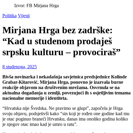
Izvor: FB Mirjana Hrga
Politika
Vijesti
Mirjana Hrga bez zadrške:
“Kad u studenom prodaješ
srpsku kulturu – provociraš”
8 studenoga, 2025
Bivša novinarka i nekadašnja savjetnica predsjednice Kolinde
Grabar-Kitarović, Mirjana Hrga, ponovno je izazvala burne
reakcije objavom na društvenim mrežama. Osvrnula se na
aktualna događanja u zemlji, povezujući ih s osjetljivim temama
nacionalne memorije i identiteta.
“Hrvatska nije Švedska. Ne pravimo se glupi”, započela je Hrga
svoju objavu, podsjetivši kako “sin koji je rođen one godine kad mu
je otac poginuo braneći Hrvatsku, danas ima onoliko godina koliko
je njegov otac imao kad je umro u ratu”.