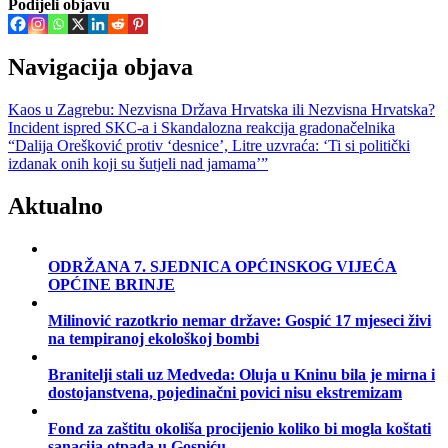
Podijeli objavu
Navigacija objava
Kaos u Zagrebu: Nezvisna Država Hrvatska ili Nezvisna Hrvatska?
Incident ispred SKC-a i Skandalozna reakcija gradonačelnika
“Dalija Orešković protiv ‘desnice’, Litre uzvraća: ‘Ti si politički
izdanak onih koji su šutjeli nad jamama’”
Aktualno
ODRŽANA 7. SJEDNICA OPĆINSKOG VIJEĆA
OPĆINE BRINJE
Milinović razotkrio nemar države: Gospić 17 mjeseci živi
na tempiranoj ekološkoj bombi
Branitelji stali uz Medveda: Oluja u Kninu bila je mirna i
dostojanstvena, pojedinačni povici nisu ekstremizam
Fond za zaštitu okoliša procijenio koliko bi mogla koštati
sanacija otpada u Gospiću