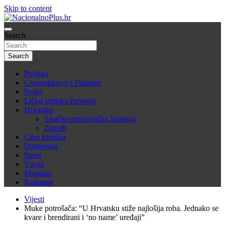
Skip to content
Nacija želi znati više
Search
NacionalnoPlus.hr
Search
Politika
Gospodarstvo i Turizam
Svijet
Ličko senjska županija
Hrvatska
Sisačko moslavačka županija
Zagreb
Crna kronika
Domovina
Sport
Vijesti
Magazin
Kolumne
Vijesti
Muke potrošača: “U Hrvatsku stiže najlošija roba. Jednako se
kvare i brendirani i ‘no name’ uređaji”