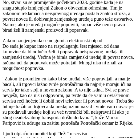
No, stvari su se promijenile početkom 2023. godine kada je na
snagu stupio izmijenjeni Zakon o obveznim odnosima. Tim je
zakonom reklamacija neispravnog uređaja postala znatno stroža, a
povrat novca ili dobivanje zamjenskog uređaja puno teže ostvarivo.
Naime, ako je uređaj moguće popraviti, kupac više nema pravo
birati želi li zamjenski proizvod ili popravak.
Zakon izmijenjen da se ne gomila elektronski otpad
Do sada je kupac imao na raspolaganju šest mjeseci od dana
kupovine da bi odlučio želi li popravak neispravnog uređaja ili
zamjenski uređaj. Većina je birala zamjenski uređaj ili povrat novca,
računajući da popravak može potrajati. Mnogi nisu ni znali za
mogućnost popravka.
“Zakon je promijenjen kako bi se uređaji više popravljali, a manje
bacali, ali trgovci lažno tvrde potrošačima da najprije moraju ići na
servis jer tako stoji u novom zakonu. A to nije istina. Svi se prave
nevješti, kao da nisu odgovorni, pa tvrde da će vam u ovlaštenom
servisu reći hoćete li dobiti novi televizor ili povrat novca. Treba što
hitnije tražiti od trgovca da uređaj uzmu nazad i vrate vam novac jer
su prodavali uređaje koji su već tvornički bili neispravni ili ako je
zbog neadekvatnog transporta došlo do kvara”, kaže Marko
Paripović iz udruge za zaštitu potrošača Potrošački centar iz Rijeke.
Ljudi otplaćuju mobitel koji “leži” u servisu