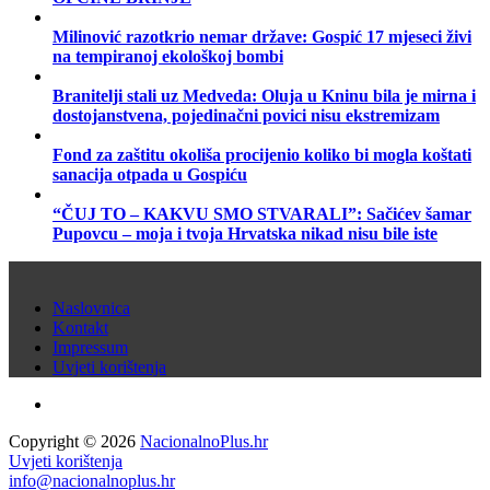
Milinović razotkrio nemar države: Gospić 17 mjeseci živi
na tempiranoj ekološkoj bombi
Branitelji stali uz Medveda: Oluja u Kninu bila je mirna i
dostojanstvena, pojedinačni povici nisu ekstremizam
Fond za zaštitu okoliša procijenio koliko bi mogla koštati
sanacija otpada u Gospiću
“ČUJ TO – KAKVU SMO STVARALI”: Sačićev šamar
Pupovcu – moja i tvoja Hrvatska nikad nisu bile iste
Naslovnica
Kontakt
Impressum
Uvjeti korištenja
Copyright © 2026
NacionalnoPlus.hr
Uvjeti korištenja
info@nacionalnoplus.hr