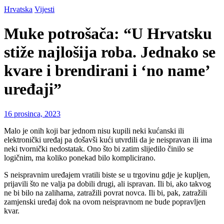
Hrvatska
Vijesti
Muke potrošača: “U Hrvatsku
stiže najlošija roba. Jednako se
kvare i brendirani i ‘no name’
uređaji”
16 prosinca, 2023
Malo je onih koji bar jednom nisu kupili neki kućanski ili
elektronički uređaj pa došavši kući utvrdili da je neispravan ili ima
neki tvornički nedostatak. Ono što bi zatim slijedilo činilo se
logičnim, ma koliko ponekad bilo komplicirano.
S neispravnim uređajem vratili biste se u trgovinu gdje je kupljen,
prijavili što ne valja pa dobili drugi, ali ispravan. Ili bi, ako takvog
ne bi bilo na zalihama, zatražili povrat novca. Ili bi, pak, zatražili
zamjenski uređaj dok na ovom neispravnom ne bude popravljen
kvar.