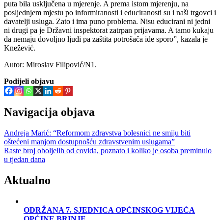
puta bila usključena u mjerenje. A prema istom mjerenju, na
posljednjem mjestu po informiranosti i educiranosti su i naši trgovci i
davatelji usluga. Zato i ima puno problema. Nisu educirani ni jedni
ni drugi pa je Državni inspektorat zatrpan prijavama. A tamo kukaju
da nemaju dovoljno ljudi pa zaštita potrošača ide sporo”, kazala je
Knežević.
Autor: Miroslav Filipović/N1.
Podijeli objavu
Navigacija objava
Andreja Marić: “Reformom zdravstva bolesnici ne smiju biti
oštećeni manjom dostupnošću zdravstvenim uslugama”
Raste broj oboljelih od covida, poznato i koliko je osoba preminulo
u tjedan dana
Aktualno
ODRŽANA 7. SJEDNICA OPĆINSKOG VIJEĆA
OPĆINE BRINJE