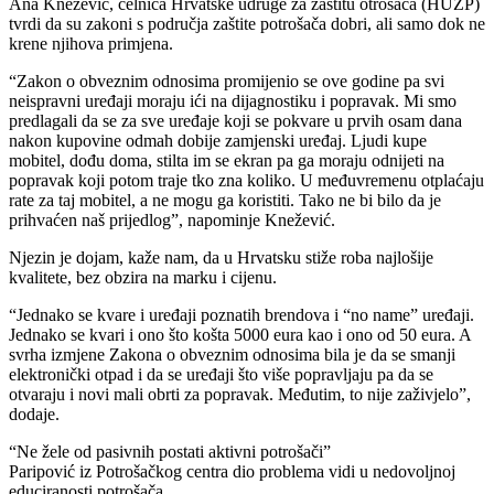
Ana Knežević, čelnica Hrvatske udruge za zaštitu otrošača (HUZP)
tvrdi da su zakoni s područja zaštite potrošača dobri, ali samo dok ne
krene njihova primjena.
“Zakon o obveznim odnosima promijenio se ove godine pa svi
neispravni uređaji moraju ići na dijagnostiku i popravak. Mi smo
predlagali da se za sve uređaje koji se pokvare u prvih osam dana
nakon kupovine odmah dobije zamjenski uređaj. Ljudi kupe
mobitel, dođu doma, stilta im se ekran pa ga moraju odnijeti na
popravak koji potom traje tko zna koliko. U međuvremenu otplaćaju
rate za taj mobitel, a ne mogu ga koristiti. Tako ne bi bilo da je
prihvaćen naš prijedlog”, napominje Knežević.
Njezin je dojam, kaže nam, da u Hrvatsku stiže roba najlošije
kvalitete, bez obzira na marku i cijenu.
“Jednako se kvare i uređaji poznatih brendova i “no name” uređaji.
Jednako se kvari i ono što košta 5000 eura kao i ono od 50 eura. A
svrha izmjene Zakona o obveznim odnosima bila je da se smanji
elektronički otpad i da se uređaji što više popravljaju pa da se
otvaraju i novi mali obrti za popravak. Međutim, to nije zaživjelo”,
dodaje.
“Ne žele od pasivnih postati aktivni potrošači”
Paripović iz Potrošačkog centra dio problema vidi u nedovoljnoj
educiranosti potrošača.