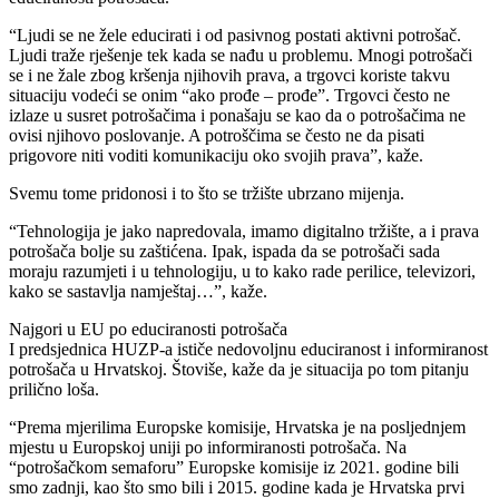
“Ljudi se ne žele educirati i od pasivnog postati aktivni potrošač.
Ljudi traže rješenje tek kada se nađu u problemu. Mnogi potrošači
se i ne žale zbog kršenja njihovih prava, a trgovci koriste takvu
situaciju vodeći se onim “ako prođe – prođe”. Trgovci često ne
izlaze u susret potrošačima i ponašaju se kao da o potrošačima ne
ovisi njihovo poslovanje. A potroščima se često ne da pisati
prigovore niti voditi komunikaciju oko svojih prava”, kaže.
Svemu tome pridonosi i to što se tržište ubrzano mijenja.
“Tehnologija je jako napredovala, imamo digitalno tržište, a i prava
potrošača bolje su zaštićena. Ipak, ispada da se potrošači sada
moraju razumjeti i u tehnologiju, u to kako rade perilice, televizori,
kako se sastavlja namještaj…”, kaže.
Najgori u EU po educiranosti potrošača
I predsjednica HUZP-a ističe nedovoljnu educiranost i informiranost
potrošača u Hrvatskoj. Štoviše, kaže da je situacija po tom pitanju
prilično loša.
“Prema mjerilima Europske komisije, Hrvatska je na posljednjem
mjestu u Europskoj uniji po informiranosti potrošača. Na
“potrošačkom semaforu” Europske komisije iz 2021. godine bili
smo zadnji, kao što smo bili i 2015. godine kada je Hrvatska prvi