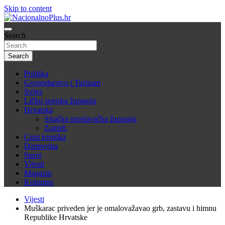
Skip to content
Nacija želi znati više
Search
NacionalnoPlus.hr
Search
Politika
Gospodarstvo i Turizam
Svijet
Ličko senjska županija
Hrvatska
Sisačko moslavačka županija
Zagreb
Crna kronika
Domovina
Sport
Vijesti
Magazin
Kolumne
Vijesti
Muškarac priveden jer je omalovažavao grb, zastavu i himnu
Republike Hrvatske