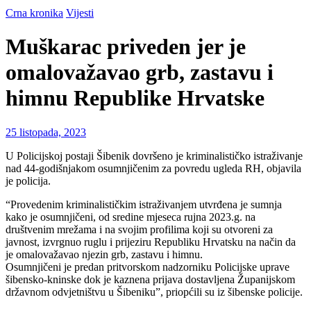
Crna kronika
Vijesti
Muškarac priveden jer je
omalovažavao grb, zastavu i
himnu Republike Hrvatske
25 listopada, 2023
U Policijskoj postaji Šibenik dovršeno je kriminalističko istraživanje
nad 44-godišnjakom osumnjičenim za povredu ugleda RH, objavila
je policija.
“Provedenim kriminalističkim istraživanjem utvrđena je sumnja
kako je osumnjičeni, od sredine mjeseca rujna 2023.g. na
društvenim mrežama i na svojim profilima koji su otvoreni za
javnost, izvrgnuo ruglu i prijeziru Republiku Hrvatsku na način da
je omalovažavao njezin grb, zastavu i himnu.
Osumnjičeni je predan pritvorskom nadzorniku Policijske uprave
šibensko-kninske dok je kaznena prijava dostavljena Županijskom
državnom odvjetništvu u Šibeniku”, priopćili su iz šibenske policije.