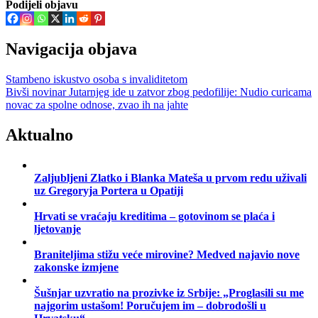
Podijeli objavu
Navigacija objava
Stambeno iskustvo osoba s invaliditetom
Bivši novinar Jutarnjeg ide u zatvor zbog pedofilije: Nudio curicama
novac za spolne odnose, zvao ih na jahte
Aktualno
Zaljubljeni Zlatko i Blanka Mateša u prvom redu uživali
uz Gregoryja Portera u Opatiji
Hrvati se vraćaju kreditima – gotovinom se plaća i
ljetovanje
Braniteljima stižu veće mirovine? Medved najavio nove
zakonske izmjene
Šušnjar uzvratio na prozivke iz Srbije: „Proglasili su me
najgorim ustašom! Poručujem im – dobrodošli u