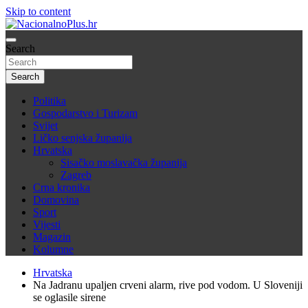
Skip to content
Nacija želi znati više
Search
NacionalnoPlus.hr
Search
Politika
Gospodarstvo i Turizam
Svijet
Ličko senjska županija
Hrvatska
Sisačko moslavačka županija
Zagreb
Crna kronika
Domovina
Sport
Vijesti
Magazin
Kolumne
Hrvatska
Na Jadranu upaljen crveni alarm, rive pod vodom. U Sloveniji
se oglasile sirene