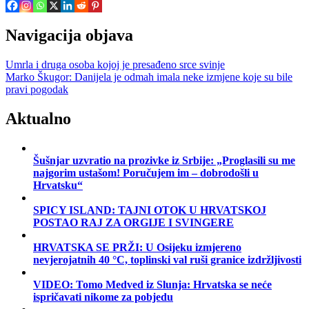
Navigacija objava
Umrla i druga osoba kojoj je presađeno srce svinje
Marko Škugor: Danijela je odmah imala neke izmjene koje su bile
pravi pogodak
Aktualno
Šušnjar uzvratio na prozivke iz Srbije: „Proglasili su me
najgorim ustašom! Poručujem im – dobrodošli u
Hrvatsku“
SPICY ISLAND: TAJNI OTOK U HRVATSKOJ
POSTAO RAJ ZA ORGIJE I SVINGERE
HRVATSKA SE PRŽI: U Osijeku izmjereno
nevjerojatnih 40 °C, toplinski val ruši granice izdržljivosti
VIDEO: Tomo Medved iz Slunja: Hrvatska se neće
ispričavati nikome za pobjedu