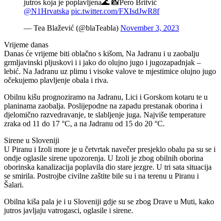
jutros koja je poplavljena🌊 📸Pero Britvić
@N1Hrvatska
pic.twitter.com/FXIsdJwR8f
— Tea Blažević (@blaTeabla)
November 3, 2023
Vrijeme danas
Danas će vrijeme biti oblačno s kišom, Na Jadranu i u zaobalju
grmljavinski pljuskovi i i jako do olujno jugo i jugozapadnjak –
lebić. Na Jadranu uz plimu i visoke valove te mjestimice olujno jugo
očekujemo plavljenje obala i riva.
Obilnu kišu prognoziramo na Jadranu, Lici i Gorskom kotaru te u
planinama zaobalja. Poslijepodne na zapadu prestanak oborina i
djelomično razvedravanje, te slabljenje juga. Najviše temperature
zraka od 11 do 17 °C, a na Jadranu od 15 do 20 °C.
Sirene u Sloveniji
U Piranu i Izoli more je u četvrtak navečer presjeklo obalu pa su se i
ondje oglasile sirene upozorenja. U Izoli je zbog obilnih oborina
oborinska kanalizacija poplavila dio stare jezgre. U tri sata situacija
se smirila. Postrojbe civilne zaštite bile su i na terenu u Piranu i
Šalari.
Obilna kiša pala je i u Sloveniji gdje su se zbog Drave u Muti, kako
jutros javljaju vatrogasci, oglasile i sirene.