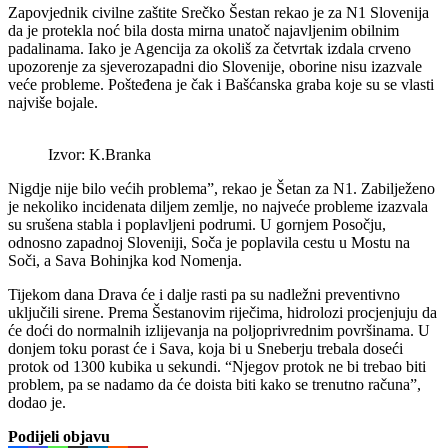
Zapovjednik civilne zaštite Srečko Šestan rekao je za N1 Slovenija
da je protekla noć bila dosta mirna unatoč najavljenim obilnim
padalinama. Iako je Agencija za okoliš za četvrtak izdala crveno
upozorenje za sjeverozapadni dio Slovenije, oborine nisu izazvale
veće probleme. Pošteđena je čak i Bašćanska graba koje su se vlasti
najviše bojale.
Izvor: K.Branka
Nigdje nije bilo većih problema”, rekao je Šetan za N1. Zabilježeno
je nekoliko incidenata diljem zemlje, no najveće probleme izazvala
su srušena stabla i poplavljeni podrumi. U gornjem Posočju,
odnosno zapadnoj Sloveniji, Soča je poplavila cestu u Mostu na
Soči, a Sava Bohinjka kod Nomenja.
Tijekom dana Drava će i dalje rasti pa su nadležni preventivno
uključili sirene. Prema Šestanovim riječima, hidrolozi procjenjuju da
će doći do normalnih izlijevanja na poljoprivrednim površinama. U
donjem toku porast će i Sava, koja bi u Sneberju trebala doseći
protok od 1300 kubika u sekundi. “Njegov protok ne bi trebao biti
problem, pa se nadamo da će doista biti kako se trenutno računa”,
dodao je.
Podijeli objavu