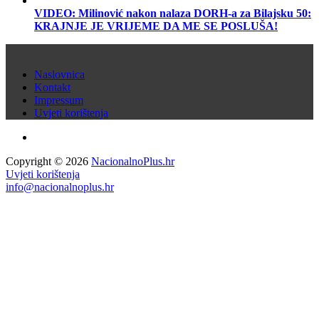
VIDEO: Milinović nakon nalaza DORH-a za Bilajsku 50:
KRAJNJE JE VRIJEME DA ME SE POSLUŠA!
Naslovnica
Kontakt
Impressum
Uvjeti korištenja
Copyright © 2026
NacionalnoPlus.hr
Uvjeti korištenja
info@nacionalnoplus.hr