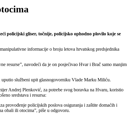
otocima
policijski gliser, točnije, policijsko ophodno plovilo koje se
 manipulativne informacije o broju letova hrvatskog predsjednika
državne resurse”, navodeći da je on posjećivao Hvar i Brač samo manjim
lu uputio službeni upit glasnogovorniku Vlade Marku Miliću.
ijer Andrej Plenković, za potrebe svog boravka na Hvaru, koristio
ošeno sredstava i resursa:
za provođenje policijskih poslova osiguranja i zaštite domaćih i
na obali ili otocima”, piše u odgovoru.