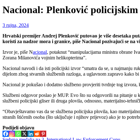
Nacional: Plenković policijskim
3 rujna, 2024
Hrvatski premijer Andrej Plenković putovao je više desetaka puta 
koristi za nadzor mora i granice, piše Nacional pozivajući se na vis
Izvor je, piše N
acional
, potaknut “manipulacijama ministra obrane Iva
Zorana Milanovića vojnim helikopterima”.
Nacional navodi i da isti policijski izvor “smatra da se, u najmanju r
dijelom zbog stvarnih službenih razloga, a uglavnom zapravo kako bi po
Nacional je pokušao i dodatno službeno provjeriti tvrdnje tog izvora
Službeni odgovor poslao je MUP. Evo što su odgovorili na pitanje u k
službeni policijski gliser ili druga plovila, odnosno, materijalno-tehni
“Obavještavamo vas da se službena policijska plovila, kao materijalno-
stranih štićenih osoba (što uključuje i njihov prijevoz) ako je to pot
Podijeli objavu
Srebrna medalja na 3. International Law Enforcement Cupu