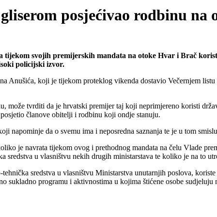
 gliserom posjećivao rodbinu na 
tijekom svojih premijerskih mandata na otoke Hvar i Brač koristeći 
oki policijski izvor.
na Anušića, koji je tijekom proteklog vikenda dostavio Večernjem listu
uku, može tvrditi da je hrvatski premijer taj koji neprimjereno koristi 
sjetio članove obitelji i rodbinu koji ondje stanuju.
, koji napominje da o svemu ima i neposredna saznanja te je u tom smis
oliko je navrata tijekom ovog i prethodnog mandata na čelu Vlade prem
čka sredstva u vlasništvu nekih drugih ministarstava te koliko je na to utr
tehnička sredstva u vlasništvu Ministarstva unutarnjih poslova, koriste 
rebno sukladno programu i aktivnostima u kojima štićene osobe sudjeluju 