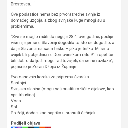
Brestovca.
Ove poslastice nema bez prvorazredne svinje iz
domaćeg uzgoja, a zbog svinjske kuge mnogi su u
problemima.
“Sve se moglo raditi do negdje 28.4. ove godine, poslije
više nije jer se u Slavoniji dogodilo to što se dogodilo, a
da je Slavoncima sada teško – jako je teško. Mi smo
uvijek bili pobjednici i u Domovinskom ratu 91..i opet će
biti dobro da ljudi mogu raditi, živjeti, da se ne razilaze”,
pojasnio je Zoran Džojić iz Županje.
Evo osnovnih koraka za pripremu čvaraka
Sastojci
Svinjska slanina (mogu se koristiti različite dijelove, kao
npr. trbušina)
Voda
Sol
Po želji, dodaci kao paprika u prahu ili češnjak
Podijeli objavu