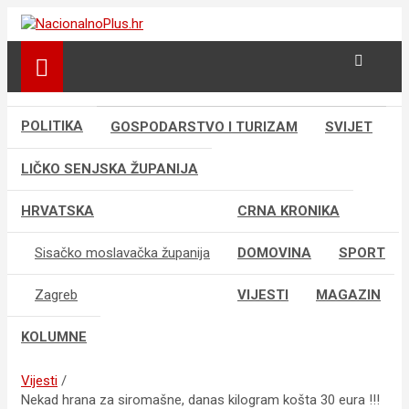
S
k
Nacija želi znati više
NacionalnoPlus.hr
i
p
t
o
POLITIKA
GOSPODARSTVO I TURIZAM
SVIJET
c
o
LIČKO SENJSKA ŽUPANIJA
n
t
e
HRVATSKA
CRNA KRONIKA
n
t
Sisačko moslavačka županija
DOMOVINA
SPORT
Zagreb
VIJESTI
MAGAZIN
KOLUMNE
Vijesti
Nekad hrana za siromašne, danas kilogram košta 30 eura !!!