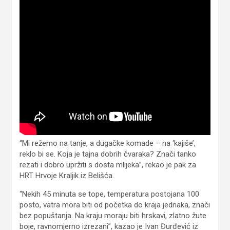
“Mi režemo na tanje, a dugačke komade – na ‘kajiše’,
reklo bi se. Koja je tajna dobrih čvaraka? Znači tanko
rezati i dobro upržiti s dosta mlijeka”, rekao je pak za
HRT Hrvoje Kraljik iz Belišća.
“Nekih 45 minuta se tope, temperatura postojana 100
posto, vatra mora biti od početka do kraja jednaka, znači
bez popuštanja. Na kraju moraju biti hrskavi, zlatno žute
boje, ravnomjerno izrezani”, kazao je Ivan Đurđević iz