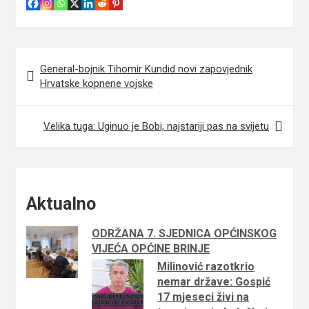
General-bojnik Tihomir Kundid novi zapovjednik
N
Hrvatske kopnene vojske
a
v
Velika tuga: Uginuo je Bobi, najstariji pas na svijetu
i
g
a
Aktualno
c
i
ODRŽANA 7. SJEDNICA OPĆINSKOG
j
VIJEĆA OPĆINE BRINJE
Milinović razotkrio
a
nemar države: Gospić
o
17 mjeseci živi na