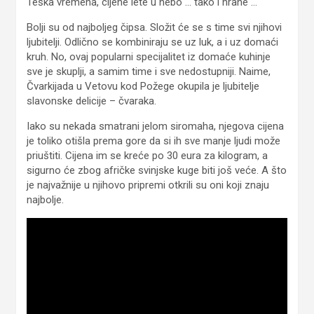
Teška vremena, cijene lete u nebo … tako i hrane …
Bolji su od najboljeg čipsa. Složit će se s time svi njihovi
ljubitelji. Odlično se kombiniraju se uz luk, a i uz domaći
kruh. No, ovaj popularni specijalitet iz domaće kuhinje
sve je skuplji, a samim time i sve nedostupniji. Naime,
Čvarkijada u Vetovu kod Požege okupila je ljubitelje
slavonske delicije – čvaraka.
Iako su nekada smatrani jelom siromaha, njegova cijena
je toliko otišla prema gore da si ih sve manje ljudi može
priuštiti. Cijena im se kreće po 30 eura za kilogram, a
sigurno će zbog afričke svinjske kuge biti još veće. A što
je najvažnije u njihovo pripremi otkrili su oni koji znaju
najbolje.