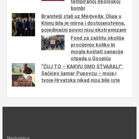
tempiranoj ekološkoj
b
bombi
j
Branitelji stali uz Medveda: Oluja u
a
Kninu bila je mirna i dostojanstvena,
pojedinačni povici nisu ekstremizam
v
Fond za zaštitu okoliša
a
procijenio koliko bi
mogla koštati sanacija
otpada u Gospiću
“ČUJ TO – KAKVU SMO STVARALI”:
Sačićev šamar Pupovcu – moja i
tvoja Hrvatska nikad nisu bile iste
Naslovnica