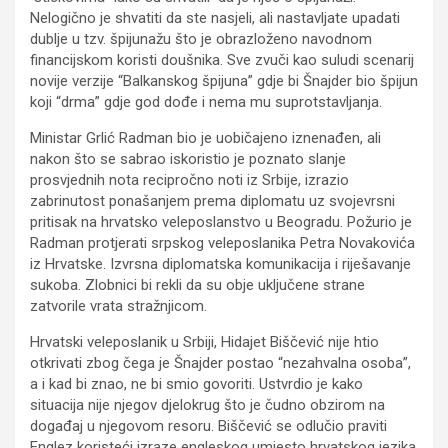
Nelogično je shvatiti da ste nasjeli, ali nastavljate upadati
dublje u tzv. špijunažu što je obrazloženo navodnom
financijskom koristi doušnika. Sve zvuči kao suludi scenarij
novije verzije “Balkanskog špijuna” gdje bi Šnajder bio špijun
koji “drma” gdje god dođe i nema mu suprotstavljanja.
Ministar Grlić Radman bio je uobičajeno iznenađen, ali
nakon što se sabrao iskoristio je poznato slanje
prosvjednih nota recipročno noti iz Srbije, izrazio
zabrinutost ponašanjem prema diplomatu uz svojevrsni
pritisak na hrvatsko veleposlanstvo u Beogradu. Požurio je
Radman protjerati srpskog veleposlanika Petra Novakovića
iz Hrvatske. Izvrsna diplomatska komunikacija i riješavanje
sukoba. Zlobnici bi rekli da su obje uključene strane
zatvorile vrata stražnjicom.
Hrvatski veleposlanik u Srbiji, Hidajet Biščević nije htio
otkrivati zbog čega je Šnajder postao “nezahvalna osoba”,
a i kad bi znao, ne bi smio govoriti. Ustvrdio je kako
situacija nije njegov djelokrug što je čudno obzirom na
događaj u njegovom resoru. Biščević se odlučio praviti
Englez koristeći izraze engleskog umjesto hrvatskog jezika