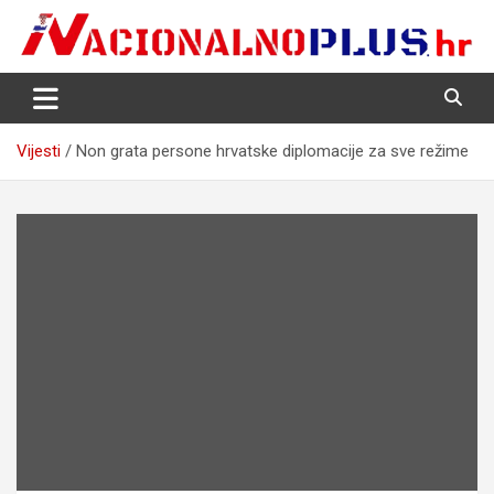
Skip
to
content
Nacija želi znati više
NacionalnoPlus.hr
Vijesti
Non grata persone hrvatske diplomacije za sve režime