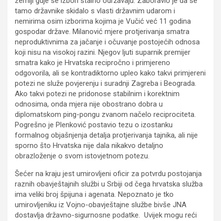
zemlji gdje se izbori stalno održavaju. Zaboravio je da se
tamo državnike skidalo s vlasti državnim udarom i
nemirima osim izborima kojima je Vučić već 11 godina
gospodar države. Milanović mjere protjerivanja smatra
neproduktivnima za jačanje i očuvanje postojećih odnosa
koji nisu na visokoj razini. Njegov ljuti suparnik premijer
smatra kako je Hrvatska recipročno i primjereno
odgovorila, ali se kontradiktorno upleo kako takvi primjereni
potezi ne služe povjerenju i suradnji Zagreba i Beograda.
Ako takvi potezi ne pridonose stabilnim i korektnim
odnosima, onda mjera nije obostrano dobra u
diplomatskom ping-pongu zvanom načelo reciprociteta.
Pogrešno je Plenković postavio tezu o izostanku
formalnog objašnjenja detalja protjerivanja tajnika, ali nije
sporno što Hrvatska nije dala nikakvo detaljno
obrazloženje o svom istovjetnom potezu.
Šećer na kraju jest umirovljeni oficir za potvrdu postojanja
raznih obavještajnih službi u Srbiji od čega hrvatska služba
ima veliki broj špijuna i agenata. Nepoznato je tko
umirovljeniku iz Vojno-obavještajne službe bivše JNA
dostavlja državno-sigurnosne podatke. Uvijek mogu reći