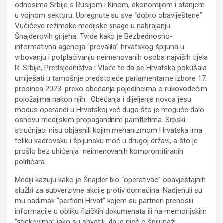
odnosima Srbije s Rusijom i Kinom, ekonomijom i stanjem
u vojnom sektoru. Upregnute su sve “dobro obaviještene”
Vučićeve režimske medijske snage u nabrajanju
Šnajderovih grijeha. Tvrde kako je Bezbednosno-
informativna agencija “provalila” hrvatskog špijuna u
vrbovanju i potplaćivanju neimenovanih osoba najviših tijela
R. Srbije, Predsjedništva i Vlade te da se Hrvatska pokušala
umiješati u tamošnje predstojeće parlamentarne izbore 17.
prosinca 2023. preko obećanja pojedincima o rukovodećim
položajima nakon njih. Obećanja i dijeljenje novca jesu
modus operandi u Hrvatskoj već dugo što je moguće dalo
osnovu medijskim propagandnim pamfletima. Srpski
stručnjaci nisu objasnili kojim mehanizmom Hrvatska ima
toliku kadrovsku i špijunsku moć u drugoj državi, a što je
prošlo bez uhićenja neimenovanih kompromitiranih
političara.
Mediji kazuju kako je Šnajder bio “operativac” obavještajnih
službi za subverzivne akcije protiv domaćina. Nadjenuli su
mu nadimak “perfidni Hrvat” kojem su partneri prenosili
informacije u obliku fizičkih dokumenata ili na memorijskim
“stickovima” iako su shvatili da je riječ o špijunaži.