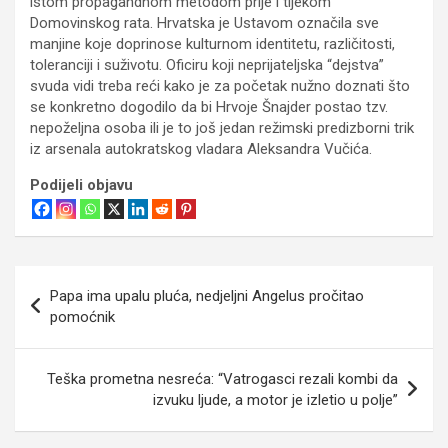
istom propagandnom metodom prije i tijekom
Domovinskog rata. Hrvatska je Ustavom označila sve
manjine koje doprinose kulturnom identitetu, različitosti,
toleranciji i suživotu. Oficiru koji neprijateljska “dejstva”
svuda vidi treba reći kako je za početak nužno doznati što
se konkretno dogodilo da bi Hrvoje Šnajder postao tzv.
nepoželjna osoba ili je to još jedan režimski predizborni trik
iz arsenala autokratskog vladara Aleksandra Vučića.
Podijeli objavu
Navigacija
Papa ima upalu pluća, nedjeljni Angelus pročitao
objava
pomoćnik
Teška prometna nesreća: “Vatrogasci rezali kombi da
izvuku ljude, a motor je izletio u polje”