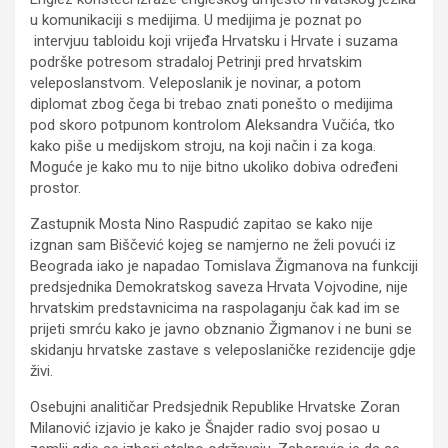
u komunikaciji s medijima. U medijima je poznat po
intervjuu tabloidu koji vrijeđa Hrvatsku i Hrvate i suzama
podrške potresom stradaloj Petrinji pred hrvatskim
veleposlanstvom. Veleposlanik je novinar, a potom
diplomat zbog čega bi trebao znati ponešto o medijima
pod skoro potpunom kontrolom Aleksandra Vučića, tko
kako piše u medijskom stroju, na koji način i za koga.
Moguće je kako mu to nije bitno ukoliko dobiva određeni
prostor.
Zastupnik Mosta Nino Raspudić zapitao se kako nije
izgnan sam Biščević kojeg se namjerno ne želi povući iz
Beograda iako je napadao Tomislava Žigmanova na funkciji
predsjednika Demokratskog saveza Hrvata Vojvodine, nije
hrvatskim predstavnicima na raspolaganju čak kad im se
prijeti smrću kako je javno obznanio Žigmanov i ne buni se
skidanju hrvatske zastave s veleposlaničke rezidencije gdje
živi.
Osebujni analitičar Predsjednik Republike Hrvatske Zoran
Milanović izjavio je kako je Šnajder radio svoj posao u