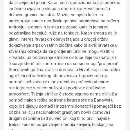
da je izvjesni Ljuban Karan senilni penzioner koji je pobrkao
lončiće u izjavama skupa s onom kako Hrvati pomiču
državnu granicu na istok. Možda se sjetio kako su
agresorske snage utvrđivale granice paradržave na tuđem
teritoriju i kretanja s istoka na zapad kada ih je narod
pozdravljao bacajući ruže na tenkove. Karan smatra da je
glavni interes hrvatskih obavještajaca u drugoj državi
dokazivanje srpskih ratnih zločina kako bi skrili hrvatske u
stvaranju ozračja da se protjerani Srbi ne mogu vratiti u
Hrvatsku uz održavanje etničke čistoće. Nije poznato je li
“obaviješteni” oficir informiran da su se mnogi “protjerani”
Srbi davnih godina vratili u domove u Hrvatskoj i nisu toliko
ugroženi od većinskog stanovništva. Ugroženost nije
pomoć i prihvaćanje u povratništvu počevši od mirne
reintegracije s ciljem suživota i pozitivne društvene
atmosfere. Težnja etničke čistoće sigurno nema obilježja
pomoći nakon teške potresne katastrofe na Banovini u
kojoj još djeluju domaći i inozemni donatori i pomagači bez
obzira na ičiju nacionalnost gradnjom novih domova i
drugim načinima kad su već oni koji bi to prvi i najviše
trebali zauzeti potpirivanjem teorija zavjera, huškanjima