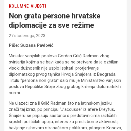
KOLUMNE
VIJESTI
Non grata persone hrvatske
diplomacije za sve režime
27 studenoga, 2023
Piše: Suzana Pavlović
Ministar vanjskih poslova Gordan Grlić Radman zbog
svinjarija kojima se bavi kada se ne pretvara da je ozbiljan
visoki dužnosnik nije uspio ispitati protjerivanje
diplomatskog prvog tajnika Hrvoja Šnajdera iz Beograda.
Titulu “persona non grata” dalo mu je Ministarstvo vanjskih
poslova Republike Srbije zbog grubog kršenja diplomatskih
normi.
Ne ulazeći zna li Grlić Radman što na latinskom jeziku
znači taj izraz, po principu “J’accusse” iz afere Dreyfus,
Šnajderu se pripisuju sastanci s predstavnicima različitih
srpskih političkih opcija, interes za predizborne aktivnosti,
bavljenje njihovom stranačkom politikom, pitanjem Kosova,