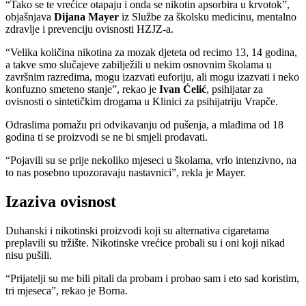
“Tako se te vrećice otapaju i onda se nikotin apsorbira u krvotok”,
objašnjava
Dijana Mayer
iz Službe za školsku medicinu, mentalno
zdravlje i prevenciju ovisnosti HZJZ-a.
“Velika količina nikotina za mozak djeteta od recimo 13, 14 godina,
a takve smo slučajeve zabilježili u nekim osnovnim školama u
završnim razredima, mogu izazvati euforiju, ali mogu izazvati i neko
konfuzno smeteno stanje”, rekao je
Ivan Ćelić
, psihijatar za
ovisnosti o sintetičkim drogama u Klinici za psihijatriju Vrapče.
Odraslima pomažu pri odvikavanju od pušenja, a mlađima od 18
godina ti se proizvodi se ne bi smjeli prodavati.
“Pojavili su se prije nekoliko mjeseci u školama, vrlo intenzivno, na
to nas posebno upozoravaju nastavnici”, rekla je Mayer.
Izaziva ovisnost
Duhanski i nikotinski proizvodi koji su alternativa cigaretama
preplavili su tržište. Nikotinske vrećice probali su i oni koji nikad
nisu pušili.
“Prijatelji su me bili pitali da probam i probao sam i eto sad koristim,
tri mjeseca”, rekao je Borna.