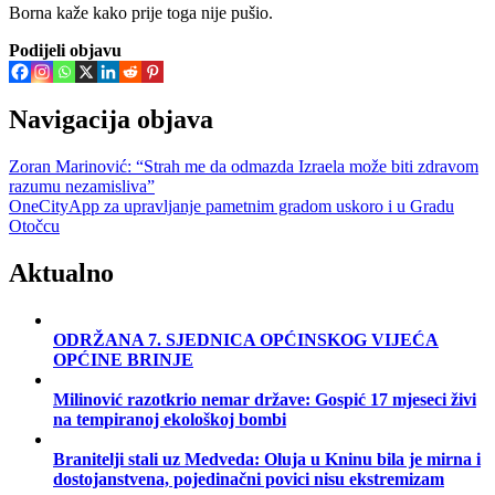
Borna kaže kako prije toga nije pušio.
Podijeli objavu
Navigacija objava
Zoran Marinović: “Strah me da odmazda Izraela može biti zdravom
razumu nezamisliva”
OneCityApp za upravljanje pametnim gradom uskoro i u Gradu
Otočcu
Aktualno
ODRŽANA 7. SJEDNICA OPĆINSKOG VIJEĆA
OPĆINE BRINJE
Milinović razotkrio nemar države: Gospić 17 mjeseci živi
na tempiranoj ekološkoj bombi
Branitelji stali uz Medveda: Oluja u Kninu bila je mirna i
dostojanstvena, pojedinačni povici nisu ekstremizam