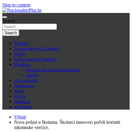
Skip to content
Nacija želi znati više
Search
NacionalnoPlus.hr
Search
Politika
Gospodarstvo i Turizam
Svijet
Ličko senjska županija
Hrvatska
Sisačko moslavačka županija
Zagreb
Crna kronika
Domovina
Sport
Vijesti
Magazin
Kolumne
Vijesti
Nova pošast u školama. Školarci masovno počeli koristiti
nikotinske vrećice.