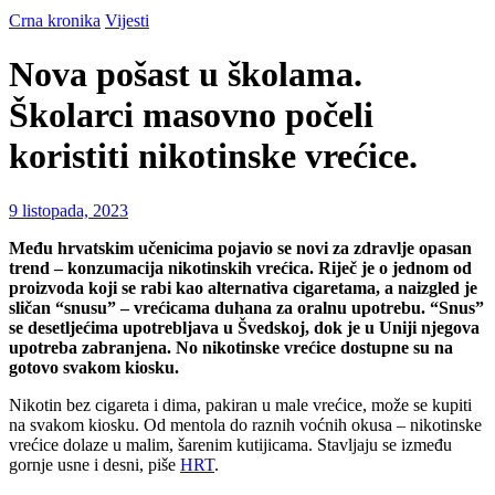
Crna kronika
Vijesti
Nova pošast u školama.
Školarci masovno počeli
koristiti nikotinske vrećice.
9 listopada, 2023
Među hrvatskim učenicima pojavio se novi za zdravlje opasan
trend – konzumacija nikotinskih vrećica. Riječ je o jednom od
proizvoda koji se rabi kao alternativa cigaretama, a naizgled je
sličan “snusu” – vrećicama duhana za oralnu upotrebu. “Snus”
se desetljećima upotrebljava u Švedskoj, dok je u Uniji njegova
upotreba zabranjena. No nikotinske vrećice dostupne su na
gotovo svakom kiosku.
Nikotin bez cigareta i dima, pakiran u male vrećice, može se kupiti
na svakom kiosku. Od mentola do raznih voćnih okusa – nikotinske
vrećice dolaze u malim, šarenim kutijicama. Stavljaju se između
gornje usne i desni, piše
HRT
.