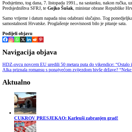
Podsjetimo, tog dana, 7. listopada 1991., na sastanku, nakon ručka, 
Predsjedništva SFRJ, te
Gojko Šušak
, ministar obrane Republike Hrv
Samo vrijeme i datum napada nisu odabrani slučajno. Tog ponedjeljka, 
samostalnosti Hrvatske. Proglašenje neovisnosti bilo je pitanje sata.
Podijeli objavu
Navigacija objava
HDZ-ovcu novcem EU uredili 50 metara puta do vikendice: “Ostalo im
Alka priznala romansu s ponajvećom zvijezdom bivše države? “Neke l
Aktualno
CUKROV PRESJEKAO: Karleuši zabranjen grad!