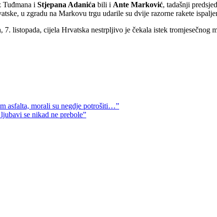
uz Tuđmana i
Stjepana Adanića
bili i
Ante
Marković
, tadašnji predsj
atske, u zgradu na Markovu trgu udarile su dvije razorne rakete ispalje
7. listopada, cijela Hrvatska nestrpljivo je čekala istek tromjesečnog 
 asfalta, morali su negdje potrošiti…”
jubavi se nikad ne prebole”