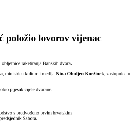
 položio lovorov vijenac
obljetnice raketiranja Banskih dvora.
ca
, ministrica kulture i medija
Nina Obuljen
Koržinek
, zastupnica u
bio pljesak cijele dvorane.
 vodstvo s predvođeno prvim hrvatskim
 predsjednik Sabora.