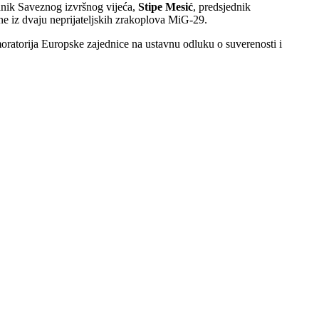
ednik Saveznog izvršnog vijeća,
Stipe Mesić
, predsjednik
ne iz dvaju neprijateljskih zrakoplova MiG-29.
moratorija Europske zajednice na ustavnu odluku o suverenosti i