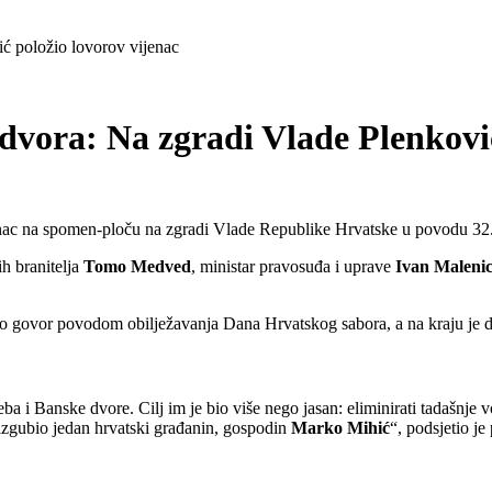
ić položio lovorov vijenac
dvora: Na zgradi Vlade Plenković
nac na spomen-ploču na zgradi Vlade Republike Hrvatske u povodu 32. 
ih branitelja
Tomo Medved
, ministar pravosuđa i uprave
Ivan
Maleni
ao govor povodom obilježavanja Dana Hrvatskog sabora, a na kraju je do
a i Banske dvore. Cilj im je bio više nego jasan: eliminirati tadašnje
t izgubio jedan hrvatski građanin, gospodin
Marko Mihić
“, podsjetio je