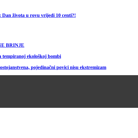
ota u rovu vrijedi 10 centi?!
NE BRINJE
na tempiranoj ekološkoj bombi
dostojanstvena, pojedinačni povici nisu ekstremizam