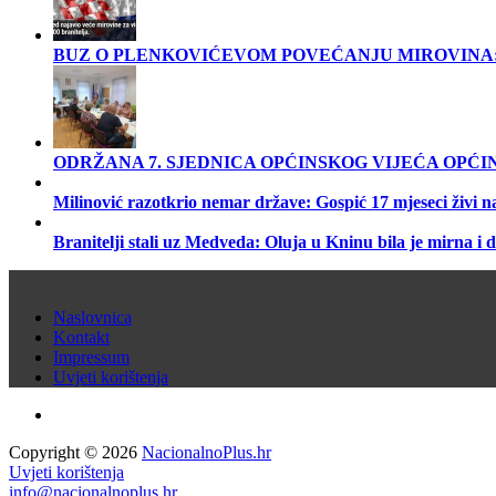
BUZ O PLENKOVIĆEVOM POVEĆANJU MIROVINA: Dan živ
ODRŽANA 7. SJEDNICA OPĆINSKOG VIJEĆA OPĆI
Milinović razotkrio nemar države: Gospić 17 mjeseci živi 
Branitelji stali uz Medveda: Oluja u Kninu bila je mirna i 
Naslovnica
Kontakt
Impressum
Uvjeti korištenja
Copyright © 2026
NacionalnoPlus.hr
Uvjeti korištenja
info@nacionalnoplus.hr