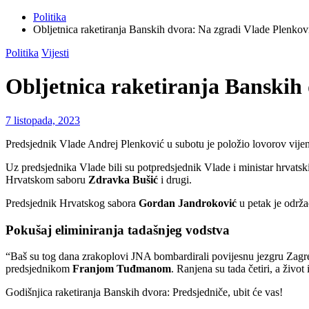
Politika
Obljetnica raketiranja Banskih dvora: Na zgradi Vlade Plenkov
Politika
Vijesti
Obljetnica raketiranja Banskih 
7 listopada, 2023
Predsjednik Vlade Andrej Plenković u subotu je položio lovorov vije
Uz predsjednika Vlade bili su potpredsjednik Vlade i ministar hrvatsk
Hrvatskom saboru
Zdravka Bušić
i drugi.
Predsjednik Hrvatskog sabora
Gordan Jandroković
u petak je održ
Pokušaj eliminiranja tadašnjeg vodstva
“Baš su tog dana zrakoplovi JNA bombardirali povijesnu jezgru Zagreb
predsjednikom
Franjom
Tuđmanom
. Ranjena su tada četiri, a živo
Godišnjica raketiranja Banskih dvora: Predsjedniče, ubit će vas!