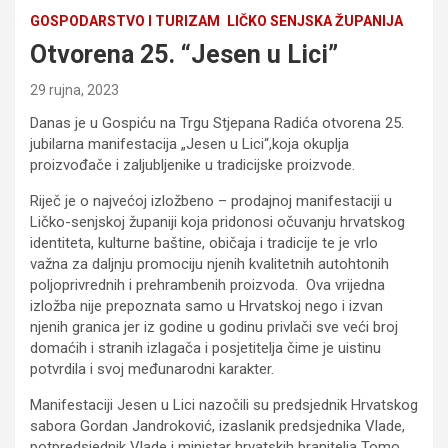
GOSPODARSTVO I TURIZAM
LIČKO SENJSKA ŽUPANIJA
Otvorena 25. “Jesen u Lici”
29 rujna, 2023
Danas je u Gospiću na Trgu Stjepana Radića otvorena 25.
jubilarna manifestacija „Jesen u Lici“,koja okuplja
proizvođače i zaljubljenike u tradicijske proizvode.
Riječ je o najvećoj izložbeno – prodajnoj manifestaciji u
Ličko-senjskoj županiji koja pridonosi očuvanju hrvatskog
identiteta, kulturne baštine, običaja i tradicije te je vrlo
važna za daljnju promociju njenih kvalitetnih autohtonih
poljoprivrednih i prehrambenih proizvoda. Ova vrijedna
izložba nije prepoznata samo u Hrvatskoj nego i izvan
njenih granica jer iz godine u godinu privlači sve veći broj
domaćih i stranih izlagača i posjetitelja čime je uistinu
potvrdila i svoj međunarodni karakter.
Manifestaciji Jesen u Lici nazočili su predsjednik Hrvatskog
sabora Gordan Jandroković, izaslanik predsjednika Vlade,
potpredsjednik Vlade i ministar hrvatskih branitelja Tomo