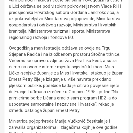
u Lici održava se pod visokim pokroviteljstvom Vlade RH i
predsjednika Hrvatskog sabora Gordana Jandrokovića, a
uz pokroviteljstvo Ministarstva poljoprivrede, Ministarstva
gospodarstva i održivog razvoja, Ministarstva Hrvatskih
branitelja, Ministarstva turizma i sporta, Ministarstva
regionalnog razvoja i fondova EU.
Ovogodišnja manifestacija održava se ovdje na Trgu
Stjepana Radića i na izložbenom prostoru Stočne tržnice.
Večeras se upravo ovdje održava Prvi Lika Fest, a sutra
ćemo na ovome istome mjestu svjedočiti Izboru Miss
Ličko-senjske županije za Miss Hrvatske, istaknuo je župan
Ernest Petry čije je izlaganje u više navrata prekidano
pljeskom publike, posebice kada je citirao povijesne riječi
dr. Franje Tuđmana izrečene u Gospiću 1995. godine:“Na
primjerima borbe Ličana gradio sam program HDZ-a do
uspostave samostalne i nezavisne Hrvatske“, rekao je
između ostaloga župan Ernest Petry.
Ministrica poljoprivrede Marija Vučković čestitala je i
zahvalila organizatorima i izlagačima kojih je ove godine