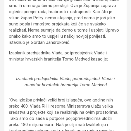
smo ih u mnogo čemu prestigli. Ova je Županija zapravo
ogledni primjer rada, hrabrosti i ustrajnosti. Kao što je
rekao župan Petry: nema stajanja, pred nama je još jako
puno posla i mnoštvo projekata koji će se svakako
realizirati. Nema sumnje da ćemo u tome i uspjeti. Upravo
onako kako smo to uspjeli u našoj novijoj povijesti,
istaknuo je Gordan Jandroković.
Izaslanik predsjednika Vlade, potpredsjednik Vlade i
ministar hrvatskih branitelja Tomo Medved kazao je:
Izaslanik predsjednika Vlade, potpredsjednik Vlade i
ministar hrvatskih branitelja Tomo Medved
“Ova izložba privlači veliki broj izlagača, ove godine njih
preko 400. Vlada RH i resorna Ministarstva ulažu velika
sredstva u projekte koji se realiziraju na ovim prostorima.
Tako smo do sada u potpore poljoprivrednicima uložili
preko 180 milijuna eura. Naš je cilj imati kvalitetniju i
konkurentnije poljoprivredu, otvoriti nova radna mjesta i