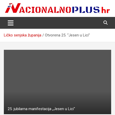
Skip
to
content
Nacija želi znati više
NacionalnoPlus.hr
Ličko senjska županija
Otvorena 25. “Jesen u Lici”
25. jubilarna manifestacija „Jesen u Lici“