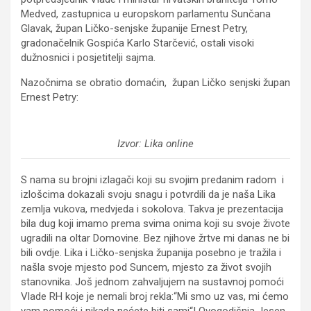
Medved, zastupnica u europskom parlamentu Sunčana
Glavak, župan Ličko-senjske županije Ernest Petry,
gradonačelnik Gospića Karlo Starčević, ostali visoki
dužnosnici i posjetitelji sajma.
Nazočnima se obratio domaćin, župan Ličko senjski župan
Ernest Petry:
Izvor: Lika online
S nama su brojni izlagači koji su svojim predanim radom i
izlošcima dokazali svoju snagu i potvrdili da je naša Lika
zemlja vukova, medvjeda i sokolova. Takva je prezentacija
bila dug koji imamo prema svima onima koji su svoje živote
ugradili na oltar Domovine. Bez njihove žrtve mi danas ne bi
bili ovdje. Lika i Ličko-senjska županija posebno je tražila i
našla svoje mjesto pod Suncem, mjesto za život svojih
stanovnika. Još jednom zahvaljujem na sustavnoj pomoći
Vlade RH koje je nemali broj rekla:“Mi smo uz vas, mi ćemo
vam pomoći i nikada nećete biti sami“! Ovogodišnja Jesen