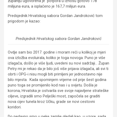
županiju ugovorena je potpora u iznosu gotovo 178
milijuna eura, a isplaćeno je 167,7 milijun eura.
Predsjednik Hrvatskog sabora Gordan Jandroković tom
prigodom je kazao:
Predsjednik Hrvatskog sabora Gordan Jandroković
Ovdje sam bio 2017. godine i moram reći u kolikoj je mjeri
ova izložba evoluirala, koliko je toga novoga. Puno je više
izlagača, došlo je više ljudi, uvedeni su novi sadržaji… Župan
Petry mi je rekao da je bilo još više prijava izlagača, ali svi ti
obrti i OPG-i nisu mogli biti primljeni jer jednostavno nije
bilo mjesta. Kada spominjem vrijeme od prije šest godina
puno toga se promijenilo kod nas i u svijetu. Došla je
korona, Hrvatska je ostvarila sve svoje najavljene strateške
ciljeve, izgradili smo Pelješki most, započela se graditi
nova cijev tunela kroz Učku, grade se novi cestovni
koridori.
Do nedavno smo u neke zemlje gledali kao u uzore, sada