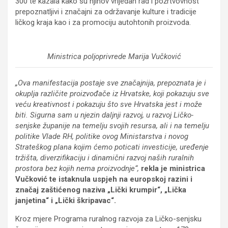
300 te kazala kako su njihov vrijedan rad i požrtvovnost
prepoznatljivi i značajni za održavanje kulture i tradicije
ličkog kraja kao i za promociju autohtonih proizvoda.
Ministrica poljoprivrede Marija Vučković
„Ova manifestacija postaje sve značajnija, prepoznata je i
okuplja različite proizvođače iz Hrvatske, koji pokazuju sve
veću kreativnost i pokazuju što sve Hrvatska jest i može
biti. Sigurna sam u njezin daljnji razvoj, u razvoj Ličko-
senjske županije na temelju svojih resursa, ali i na temelju
politike Vlade RH, politike ovog Ministarstva i novog
Strateškog plana kojim ćemo poticati investicije, uređenje
tržišta, diverzifikaciju i dinamični razvoj naših ruralnih
prostora bez kojih nema proizvodnje“,
rekla je ministrica
Vučković
te istaknula uspjeh na europskoj razini i
značaj zaštićenog naziva „Lički krumpir“, „Lička
janjetina“ i „Lički škripavac“.
Kroz mjere Programa ruralnog razvoja za Ličko-senjsku