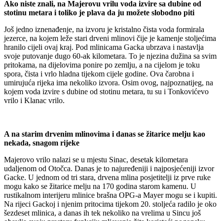
Ako niste znali, na Majerovu vrilu voda izvire sa dubine od
stotinu metara i toliko je plava da ju možete slobodno piti
Još jedno iznenađenje, na izvoru je kristalno čista voda formirala
jezerce, na kojem leže stari drveni mlinovi čije je kamenje stoljećima
hranilo cijeli ovaj kraj. Pod mlinicama Gacka ubrzava i nastavlja
svoje putovanje dugo 60-ak kilometara. To je njezina dužina sa svim
pritokama, na dijelovima ponire po zemlju, a na cijelom je toku
spora, čista i vrlo hladna tijekom cijele godine. Ova čarobna i
umirujuća rijeka ima nekoliko izvora. Osim ovog, najpoznatijeg, na
kojem voda izvire s dubine od stotinu metara, tu su i Tonkovićevo
vrilo i Klanac vrilo.
A na starim drvenim mlinovima i danas se žitarice melju kao
nekada, snagom rijeke
Majerovo vrilo nalazi se u mjestu Sinac, desetak kilometara
udaljenom od Otočca. Danas je to najuređeniji i najposjećeniji izvor
Gacke. U jednom od tri stara, drvena mlina posjetitelji iz prve ruke
mogu kako se žitarice melju na 170 godina starom kamenu. U
rustikalnom interijeru mlinice brašna OPG-a Mayer mogu se i kupiti.
Na rijeci Gackoj i njenim pritocima tijekom 20. stoljeća radilo je oko
šezdeset mlinica, a danas ih tek nekoliko na vrelima u Sincu još