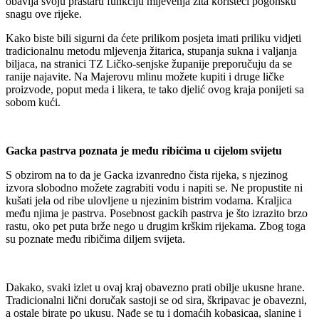
obavlja svoju prastaru funkciju mljevenja žita koristeći pogonsku
snagu ove rijeke.
Kako biste bili sigurni da ćete prilikom posjeta imati priliku vidjeti
tradicionalnu metodu mljevenja žitarica, stupanja sukna i valjanja
biljaca, na stranici TZ Ličko-senjske županije preporučuju da se
ranije najavite. Na Majerovu mlinu možete kupiti i druge ličke
proizvode, poput meda i likera, te tako djelić ovog kraja ponijeti sa
sobom kući.
Gacka pastrva poznata je među ribićima u cijelom svijetu
S obzirom na to da je Gacka izvanredno čista rijeka, s njezinog
izvora slobodno možete zagrabiti vodu i napiti se. Ne propustite ni
kušati jela od ribe ulovljene u njezinim bistrim vodama. Kraljica
među njima je pastrva. Posebnost gackih pastrva je što izrazito brzo
rastu, oko pet puta brže nego u drugim krškim rijekama. Zbog toga
su poznate među ribičima diljem svijeta.
Dakako, svaki izlet u ovaj kraj obavezno prati obilje ukusne hrane.
Tradicionalni lični doručak sastoji se od sira, škripavac je obavezni,
a ostale birate po ukusu. Nađe se tu i domaćih kobasicaa, slanine i