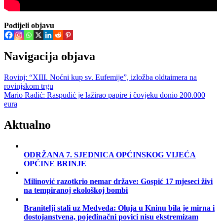
Podijeli objavu
Navigacija objava
Rovinj: “XIII. Noćni kup sv. Eufemije”, izložba oldtaimera na
rovinjskom trgu
Mario Radić: Raspudić je lažirao papire i čovjeku donio 200.000
eura
Aktualno
ODRŽANA 7. SJEDNICA OPĆINSKOG VIJEĆA
OPĆINE BRINJE
Milinović razotkrio nemar države: Gospić 17 mjeseci živi
na tempiranoj ekološkoj bombi
Branitelji stali uz Medveda: Oluja u Kninu bila je mirna i
dostojanstvena, pojedinačni povici nisu ekstremizam