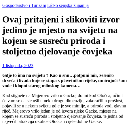
Gospodarstvo i Turizam
Ličko senjska županija
Ovaj pritajeni i slikoviti izvor
jedino je mjesto na svijetu na
kojem se susreću priroda i
stoljetno djelovanje čovjeka
1 listopada, 2023
Gdje to ima na svijetu ? Kao u snu…potpuni mir, zelenilo
drveća i livada koje se stapa s plavetnilom rijeke, umirujući šum
vode i klopot starog mlinskog kamena…
Kad stignete na Majerovo vrilo u Gackoj dolini kod Otočca, učinit
će vam se da ste ušli u neku drugu dimenziju, zakoračili u prošlost,
pojavili se u nekom svijetu gdje je sve mirnije, a priroda vodi glavnu
riječ. Majerovo vrilo jedan je od izvora rijeke Gacke, mjesto na
kojem se susreću priroda i stoljetno djelovanje čovjeka, te jedna od
najvećih atrakcija okolice Otočca i cijele doline Gacke.