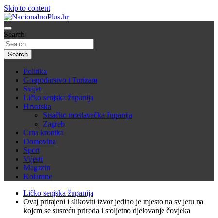
Skip to content
Nacija želi znati više
Search
NacionalnoPlus.hr
Search
Politika
Gospodarstvo i Turizam
Svijet
Ličko senjska županija
Hrvatska
Sisačko moslavačka županija
Zagreb
Crna kronika
Domovina
Sport
Vijesti
Magazin
Kolumne
Ličko senjska županija
Ovaj pritajeni i slikoviti izvor jedino je mjesto na svijetu na
kojem se susreću priroda i stoljetno djelovanje čovjeka