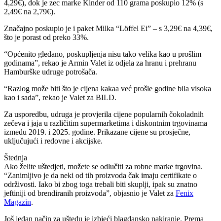
4,29€), dok je zec marke Kinder od 110 grama poskupio 12% (s
2,49€ na 2,79€).
Značajno poskupio je i paket Milka “Löffel Ei” – s 3,29€ na 4,39€,
što je porast od preko 33%.
“Općenito gledano, poskupljenja nisu tako velika kao u prošlim
godinama”, rekao je Armin Valet iz odjela za hranu i prehranu
Hamburške udruge potrošača.
“Razlog može biti što je cijena kakaa već prošle godine bila visoka
kao i sada”, rekao je Valet za BILD.
Za usporedbu, udruga je provjerila cijene popularnih čokoladnih
zečeva i jaja u različitim supermarketima i diskontnim trgovinama
između 2019. i 2025. godine. Prikazane cijene su prosječne,
uključujući i redovne i akcijske.
Štednja
Ako želite uštedjeti, možete se odlučiti za robne marke trgovina.
“Zanimljivo je da neki od tih proizvoda čak imaju certifikate o
održivosti. Iako bi zbog toga trebali biti skuplji, ipak su znatno
jeftiniji od brendiranih proizvoda”, objasnio je Valet za
Fenix
Magazin
.
Još jedan način za uštedu je izbjeći blagdansko pakiranje. Prema