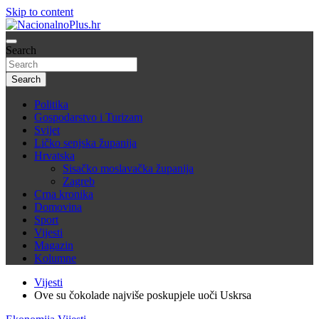
Skip to content
Nacija želi znati više
Search
NacionalnoPlus.hr
Search
Politika
Gospodarstvo i Turizam
Svijet
Ličko senjska županija
Hrvatska
Sisačko moslavačka županija
Zagreb
Crna kronika
Domovina
Sport
Vijesti
Magazin
Kolumne
Vijesti
Ove su čokolade najviše poskupjele uoči Uskrsa