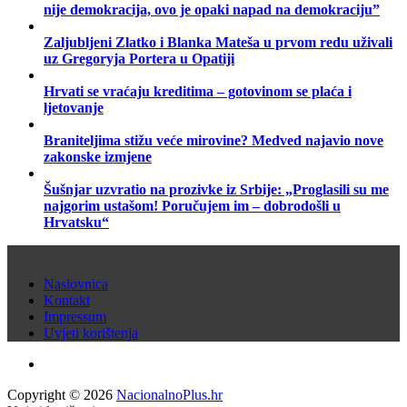
nije demokracija, ovo je opaki napad na demokraciju”
Zaljubljeni Zlatko i Blanka Mateša u prvom redu uživali
uz Gregoryja Portera u Opatiji
Hrvati se vraćaju kreditima – gotovinom se plaća i
ljetovanje
Braniteljima stižu veće mirovine? Medved najavio nove
zakonske izmjene
Šušnjar uzvratio na prozivke iz Srbije: „Proglasili su me
najgorim ustašom! Poručujem im – dobrodošli u
Hrvatsku“
Naslovnica
Kontakt
Impressum
Uvjeti korištenja
Copyright © 2026
NacionalnoPlus.hr