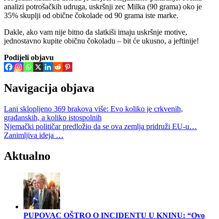
analizi potrošačkih udruga, uskršnji zec Milka (90 grama) oko je
35% skuplji od obične čokolade od 90 grama iste marke.
Dakle, ako vam nije bitno da slatkiši imaju uskršnje motive,
jednostavno kupite običnu čokoladu – bit će ukusno, a jeftinije!
Podijeli objavu
Navigacija objava
Lani sklopljeno 369 brakova više: Evo koliko je crkvenih,
građanskih, a koliko istospolnih
Njemački političar predložio da se ova zemlja pridruži EU-u…
Zanimljiva ideja …
Aktualno
PUPOVAC OŠTRO O INCIDENTU U KNINU: “Ovo