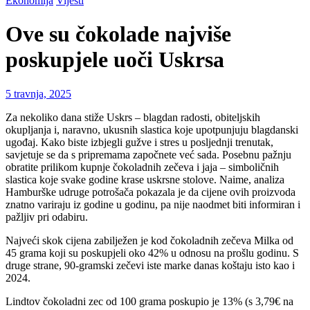
Ekonomija
Vijesti
Ove su čokolade najviše
poskupjele uoči Uskrsa
5 travnja, 2025
Za nekoliko dana stiže Uskrs – blagdan radosti, obiteljskih
okupljanja i, naravno, ukusnih slastica koje upotpunjuju blagdanski
ugođaj. Kako biste izbjegli gužve i stres u posljednji trenutak,
savjetuje se da s pripremama započnete već sada. Posebnu pažnju
obratite prilikom kupnje čokoladnih zečeva i jaja – simboličnih
slastica koje svake godine krase uskrsne stolove. Naime, analiza
Hamburške udruge potrošača pokazala je da cijene ovih proizvoda
znatno variraju iz godine u godinu, pa nije naodmet biti informiran i
pažljiv pri odabiru.
Najveći skok cijena zabilježen je kod čokoladnih zečeva Milka od
45 grama koji su poskupjeli oko 42% u odnosu na prošlu godinu. S
druge strane, 90-gramski zečevi iste marke danas koštaju isto kao i
2024.
Lindtov čokoladni zec od 100 grama poskupio je 13% (s 3,79€ na