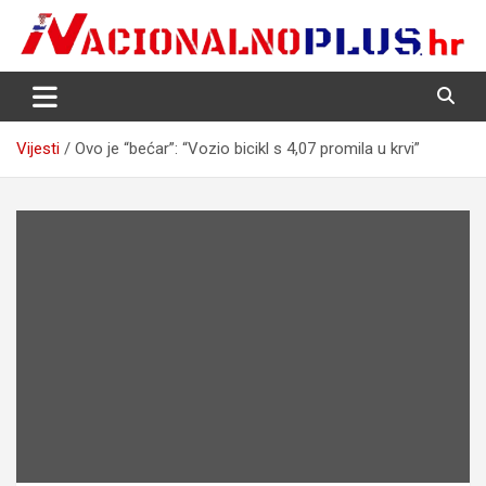
Skip
to
content
Nacija želi znati više
NacionalnoPlus.hr
Vijesti
Ovo je “bećar”: “Vozio bicikl s 4,07 promila u krvi”