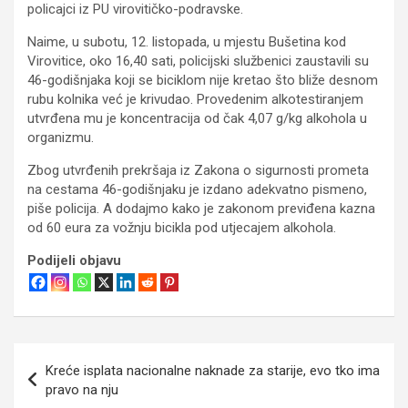
policajci iz PU virovitičko-podravske.
Naime, u subotu, 12. listopada, u mjestu Bušetina kod
Virovitice, oko 16,40 sati, policijski službenici zaustavili su
46-godišnjaka koji se biciklom nije kretao što bliže desnom
rubu kolnika već je krivudao. Provedenim alkotestiranjem
utvrđena mu je koncentracija od čak 4,07 g/kg alkohola u
organizmu.
Zbog utvrđenih prekršaja iz Zakona o sigurnosti prometa
na cestama 46-godišnjaku je izdano adekvatno pismeno,
piše policija. A dodajmo kako je zakonom previđena kazna
od 60 eura za vožnju bicikla pod utjecajem alkohola.
Podijeli objavu
Navigacija
Kreće isplata nacionalne naknade za starije, evo tko ima
objava
pravo na nju