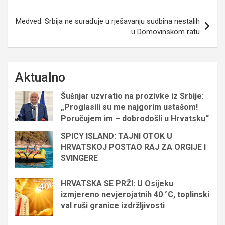
Medved: Srbija ne surađuje u rješavanju sudbina nestalih
u Domovinskom ratu
Aktualno
Šušnjar uzvratio na prozivke iz Srbije:
„Proglasili su me najgorim ustašom!
Poručujem im – dobrodošli u Hrvatsku“
SPICY ISLAND: TAJNI OTOK U
HRVATSKOJ POSTAO RAJ ZA ORGIJE I
SVINGERE
HRVATSKA SE PRŽI: U Osijeku
izmjereno nevjerojatnih 40 °C, toplinski
val ruši granice izdržljivosti