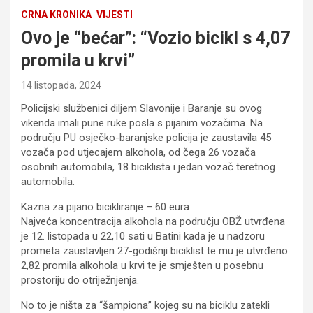
CRNA KRONIKA
VIJESTI
Ovo je “bećar”: “Vozio bicikl s 4,07
promila u krvi”
14 listopada, 2024
Policijski službenici diljem Slavonije i Baranje su ovog
vikenda imali pune ruke posla s pijanim vozačima. Na
području PU osječko-baranjske policija je zaustavila 45
vozača pod utjecajem alkohola, od čega 26 vozača
osobnih automobila, 18 biciklista i jedan vozač teretnog
automobila.
Kazna za pijano bicikliranje – 60 eura
Najveća koncentracija alkohola na području OBŽ utvrđena
je 12. listopada u 22,10 sati u Batini kada je u nadzoru
prometa zaustavljen 27-godišnji biciklist te mu je utvrđeno
2,82 promila alkohola u krvi te je smješten u posebnu
prostoriju do otriježnjenja.
No to je ništa za “šampiona” kojeg su na biciklu zatekli