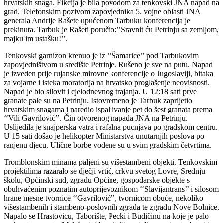
hrvatskih snaga. Fikcija je bila povodom za tenkovski JNA napad na
grad. Telefonskim pozivom zapovjednika 5. vojne oblasti JNA
generala Andrije Rašete upućenom Tarbuku konferencija je
prekinuta. Tarbuk je Rašeti poručio:’’Sravnit ću Petrinju sa zemljom,
majku im ustašku!’’.
Tenkovski garnizon krenuo je iz ’’Šamarice’’ pod Tarbukovim
zapovjedništvom u središte Petrinje. Rušeno je sve na putu. Napad
je izveden prije rujanske mirovne konferencije o Jugoslaviji, bitaka
za vojarne i isteka moratorija na hrvatsko proglašenje neovisnosti.
Napad je bio silovit i cjelodnevnog trajanja. U 12:18 sati prve
granate pale su na Petrinju. Istovremeno je Tarbuk zaprijetio
hrvatskim snagama i naredio ispaljivanje pet do šest granata prema
‘‘Vili Gavrilović’’. Čin otvorenog napada JNA na Petrinju.
Uslijedila je snajperska vatra i rafalna pucnjava po gradskom centru.
U 15 sati došao je helikopter Ministarstva unutarnjih poslova po
ranjenu djecu. Ulične borbe vođene su u svim gradskim četvrtima.
Tromblonskim minama paljeni su višestambeni objekti. Tenkovskim
projektilima razaralo se dječji vrtić, crkvu svetog Lovre, Srednju
školu, Općinski sud, zgradu Općine, gospodarske objekte s
obuhvaćenim poznatim autoprijevoznikom ‘‘Slavijantrans’’ i silosom
hrane mesne tvornice ‘‘Gavrilović’’, tvornicom obuće, nekoliko
višestambenih i stambeno-poslovnih zgrada te zgradu Nove Bolnice.
Napalo se Hrastovicu, Taborište, Pecki i Budičinu na koje je palo