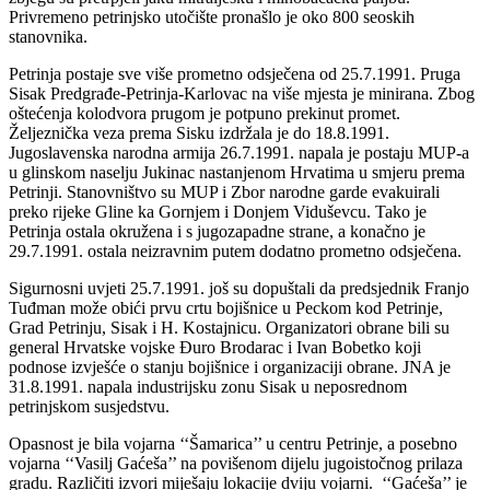
Privremeno petrinjsko utočište pronašlo je oko 800 seoskih
stanovnika.
Petrinja postaje sve više prometno odsječena od 25.7.1991. Pruga
Sisak Predgrađe-Petrinja-Karlovac na više mjesta je minirana. Zbog
oštećenja kolodvora prugom je potpuno prekinut promet.
Željeznička veza prema Sisku izdržala je do 18.8.1991.
Jugoslavenska narodna armija 26.7.1991. napala je postaju MUP-a
u glinskom naselju Jukinac nastanjenom Hrvatima u smjeru prema
Petrinji. Stanovništvo su MUP i Zbor narodne garde evakuirali
preko rijeke Gline ka Gornjem i Donjem Viduševcu. Tako je
Petrinja ostala okružena i s jugozapadne strane, a konačno je
29.7.1991. ostala neizravnim putem dodatno prometno odsječena.
Sigurnosni uvjeti 25.7.1991. još su dopuštali da predsjednik Franjo
Tuđman može obići prvu crtu bojišnice u Peckom kod Petrinje,
Grad Petrinju, Sisak i H. Kostajnicu. Organizatori obrane bili su
general Hrvatske vojske Đuro Brodarac i Ivan Bobetko koji
podnose izvješće o stanju bojišnice i organizaciji obrane. JNA je
31.8.1991. napala industrijsku zonu Sisak u neposrednom
petrinjskom susjedstvu.
Opasnost je bila vojarna ‘‘Šamarica’’ u centru Petrinje, a posebno
vojarna ‘‘Vasilj Gaćeša’’ na povišenom dijelu jugoistočnog prilaza
gradu. Različiti izvori miješaju lokacije dviju vojarni. ‘‘Gaćeša’’ je