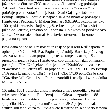
južne strane čime se ZNG morao povući s tamošnjeg položaja
7.9.1991. Deset tenkova upućeno je iz vojarne ‘‘Gaćeša’’ na
položaje prema Kotar šumi tj. Kotar-Stari Gaj jugoistočno od
Petrinje. Rujna 8. učestilo se napade JNA na hrvatske položaje u
Hrastovici i Peckom. U Malom Šušnjaru 9.9.1991. okupilo se oko
100 srpskih rezervista koji su pješice krenuli prema Hrastovici,
južno od Petrinje, zapadno od Taborišta. Dolaskom na položaje oko
željezničke postaje nadomak Hrastovice otvorena je brzometna
paljba na mjesto.
Istog dana paljbe na Hrastovicu iz zasjede je u selu Križ napadnuta
ophodnja ZNG-a i MUP-a. Poginuo je Andrija Barić iz pričuvnog
sastava MUP-a. Jedan pripadnik je teško ranjen. Zatim je išao
pješački napad na Križ i Hrastovicu koordiniranom akcijom srpskih
postrojbi i JNA. U objekte radne jedinice ‘‘Kodričevo’’ tvornice
‘‘Gavrilović’’ u Petrinji ušli su pripadnici JNA 13.9.1991. Po Petrinji
JNA puca iz raznog oružja 14.9.1991. Oko 17:30 pogođen je silos
‘‘Gavrilovića’’. Četnici su u Petrinji zarobili i strijeljali 14 pripadnika
MUP-a i ZNG-a.
15. rujna 1991. Jugoslavenska narodna armija pogodila je toranj
crkve svete Katarine u Radićevoj ulici. Crkva je izgrađena 1881.
Imala je oznaku zaštite kulturno-povijesne građevine. To nije
spriječilo JNA artiljeriju da unište zvonik. JNA je jedina imala
artiljerijsku tehniku za to. Crkva svete Katarine srušena je do temelja