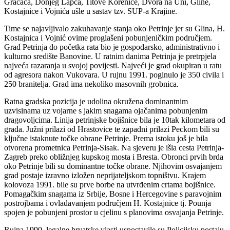
Gračaca, Donjeg Lapca, Titove Korenice, Dvora na Uni, Gline,
Kostajnice i Vojnića ušle u sastav tzv. SUP-a Krajine.
Time se najavljivalo zakuhavanje stanja oko Petrinje jer su Glina, H.
Kostajnica i Vojnić ovime proglašeni pobunjeničkim područjem.
Grad Petrinja do početka rata bio je gospodarsko, administrativno i
kulturno središte Banovine. U ratnim danima Petrinja je pretrpjela
najveća razaranja u svojoj povijesti. Najveći je grad okupiran u ratu
od agresora nakon Vukovara. U rujnu 1991. poginulo je 350 civila i
250 branitelja. Grad ima nekoliko masovnih grobnica.
Ratna gradska pozicija je udolina okružena dominantnim
uzvisinama uz vojarne s jakim snagama ojačanima pobunjenim
dragovoljcima. Linija petrinjske bojišnice bila je 10tak kilometara od
grada. Južni prilazi od Hrastovice te zapadni prilazi Peckom bili su
ključne istaknute točke obrane Petrinje. Prema istoku još je bila
otvorena prometnica Petrinja-Sisak. Na sjeveru je išla cesta Petrinja-
Zagreb preko obližnjeg kupskog mosta i Bresta. Obronci prvih brda
oko Petrinje bili su dominantne točke obrane. Njihovim osvajanjem
grad postaje izravno izložen neprijateljskom topništvu. Krajem
kolovoza 1991. bile su prve borbe na utvrđenim crtama bojišnice.
Pomagačkim snagama iz Srbije, Bosne i Hercegovine s paravojnim
postrojbama i ovladavanjem područjem H. Kostajnice tj. Pounja
spojen je pobunjeni prostor u cjelinu s planovima osvajanja Petrinje.
Rujna 1990. legalne hrvatske vlasti uspostavile su Policijsku postaju