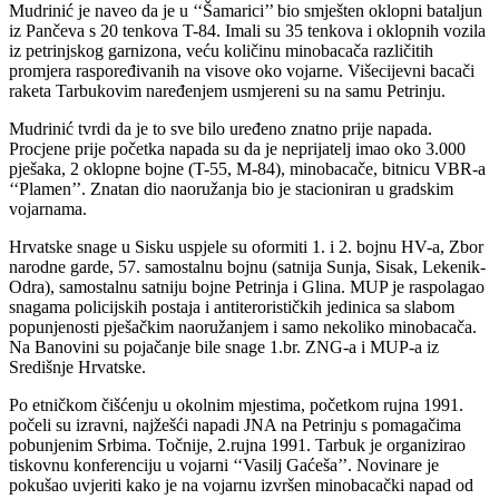
Mudrinić je naveo da je u ‘‘Šamarici’’ bio smješten oklopni bataljun
iz Pančeva s 20 tenkova T-84. Imali su 35 tenkova i oklopnih vozila
iz petrinjskog garnizona, veću količinu minobacača različitih
promjera raspoređivanih na visove oko vojarne. Višecijevni bacači
raketa Tarbukovim naređenjem usmjereni su na samu Petrinju.
Mudrinić tvrdi da je to sve bilo uređeno znatno prije napada.
Procjene prije početka napada su da je neprijatelj imao oko 3.000
pješaka, 2 oklopne bojne (T-55, M-84), minobacače, bitnicu VBR-a
‘‘Plamen’’. Znatan dio naoružanja bio je stacioniran u gradskim
vojarnama.
Hrvatske snage u Sisku uspjele su oformiti 1. i 2. bojnu HV-a, Zbor
narodne garde, 57. samostalnu bojnu (satnija Sunja, Sisak, Lekenik-
Odra), samostalnu satniju bojne Petrinja i Glina. MUP je raspolagao
snagama policijskih postaja i antiterorističkih jedinica sa slabom
popunjenosti pješačkim naoružanjem i samo nekoliko minobacača.
Na Banovini su pojačanje bile snage 1.br. ZNG-a i MUP-a iz
Središnje Hrvatske.
Po etničkom čišćenju u okolnim mjestima, početkom rujna 1991.
počeli su izravni, najžešći napadi JNA na Petrinju s pomagačima
pobunjenim Srbima. Točnije, 2.rujna 1991. Tarbuk je organizirao
tiskovnu konferenciju u vojarni ‘‘Vasilj Gaćeša’’. Novinare je
pokušao uvjeriti kako je na vojarnu izvršen minobacački napad od