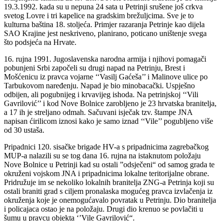
19.3.1992. kada su u nepuna 24 sata u Petrinji srušene još crkva
svetog Lovre i tri kapelice na gradskim brežuljcima. Sve je to
kulturna baština 18. stoljeća. Primjer razaranja Petrinje kao dijela
SAO Krajine jest neskriveno, planirano, poticano uništenje svega
što podsjeća na Hrvate.
16. rujna 1991. Jugoslavenska narodna armija i njihovi pomagači
pobunjeni Srbi započeli su drugi napad na Petrinju, Brest i
Mošćenicu iz pravca vojarne ‘‘Vasilj Gaćeša’’ i Malinove ulice po
Tarbukovom naređenju. Napad je bio minobacački. Uspješno
odbijen, ali pogubnijeg i krvavijeg ishoda. Na petrinjskoj ‘‘Vili
Gavrilović’’ i kod Nove Bolnice zarobljeno je 23 hrvatska branitelja,
a 17 ih je streljano odmah. Sačuvani isječak tzv. štampe JNA
napisan ćirilicom iznosi kako je samo iznad ‘‘Vile’’ pogubljeno više
od 30 ustaša.
Pripadnici 120. sisačke brigade HV-a s pripadnicima zagrebačkog
MUP-a nalazili su se tog dana 16. rujna na istaknutom položaju
Nove Bolnice u Petrinji kad su ostali ”odsječeni“ od samog grada te
okruženi vojskom JNA i pripadnicima lokalne teritorijalne obrane.
Pridružuje im se nekoliko lokalnih branitelja ZNG-a Petrinja koji su
ostali braniti grad s ciljem pronalaska mogućeg pravca izvlačenja iz
okruženja koje je onemogućavalo povratak u Petrinju. Dio branitelja
i policajaca ostao je na položaju. Drugi dio krenuo se povlačiti u
šumu u pravcu objekta ‘’Vile Gavrilović“.