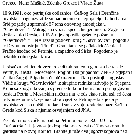
Gregec, Neno Muškić, Zdenko Gregec i Vlado Žugaj.
18.9.1991. oko petrinjske obilaznice, Češkog Sela i Drenčine
hrvatske snage uzvratile su nadmoćnijem neprijatelju. U borbama
Srbi pogađaju spremnik 87 tona otrovnog amonijaka u
‘‘Gavriloviću’’. Vatrogasna vozila specijalne jedinice iz Zagreba
došle su do Bresta, ali JNA nije dopustila gašenje požara u
‘‘Gavriloviću’’. JNA razara poslovni krug ‘‘Gavrilovića’’, pogodila
je Drvnu industriju ‘‘Finel’’. Granatama se gađalo Mošćenicu i
Pračno istočno od Petrinje, a zapadno od Siska. Pogođeno je
nekoliko obiteljskih kuća.
U sisačku bolnicu dovezeno je 40tak ranjenih gardista i civila iz
Petrinje, Bresta i Mošćenice. Poginuli su pripadnici ZNG-a Stjepan i
Zlatko Žugaj. Pripadnik četničko-terorističkih postrojbi Jugoslav
Vidić u krugu “Gavrilovića” iz skupine radnika izdvojio je Stjepana
Komesa zbog rukovanja s predsjednikom Tuđmanom pri njegovom
posjetu Petrinji. Mesarskim nožem mu je odsjekao ruku uslijed čega
je Komes umro. Uvjetna dobra vijest za Petrinjce bila je da je
hrvatska vojska uništila radarski sustav vojno-raketne baze Šašina
Greda kod Siska s njenim osvajanjem od JNA.
Žestok minobacački napad na Petrinju bio je 18.9.1991. iz
‘‘V.Gaćeša’’. U javnost je dospjela prva vijest o 17 masakriranih
gardista na Novoj Bolnici. Branitelji ruše dva jugozrakoplova nad