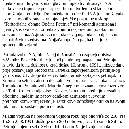
imala komandu garnizona i glavninu operativnih snaga JNA,
tenkovske i topničke postrojbe s dobro utvrđenim skladištem
naoružanja i municije. Do početka rujna 1991. JNA je naoružavala i
ustrojila mobilizirane paravojne pješačke postrojbe u sklopu
‘‘Teritorijalne obrane Općine Petrinje’’ pri komandi garnizona i
njenog sustava četa i odreda s vojnim rasporedom po okolnim
srpskim selima. Agresorska metoda osvajanja bila je paljba svim
raspoloživim sredstvima. Najjača topnička paljba bila je iz
spomenutih vojarni.
Potpukovnik JNA, obnašatelj dužnosti člana zapovjedništva
622.mtbr. Petar Mudrinić je uoči planiranog napada na Petrinju
izjavio da je na dužnost u grad došao 10. srpnja 1991., mjesec dana
prije postavljanja Slobodana Tarbuka zapovjednikom petrinjskog
garnizona. Utvrdio je da se već tada Tarbuk sastajao s petrinjskim
Srbima po selima, ali su i dolazili u vojarnu radi sastanaka nasamo s
Tarbukom. Potpukovnik Mudrinić negirao je znanje tema razgovora
jer Tarbuk o tome nije obavještavao, barem ne pred njim, ostalim
oficirima i tadašnjim zapovjednikom garnizona tj. svojim
prethodnikom. Primjećeno je Tarbukovo donošenje odluka na svoju
ruku unatoč sustavu podređenosti.
Mladih vojnika na redovnom vojnom roku nije bilo više od 250. Na
15.8. i 25.8.1991. došlo je oko 800 dobrovoljaca. To su bili Srbi iz
Petrinje i njenih sela. Svi su dobili naoružanje i vojnu obuku.