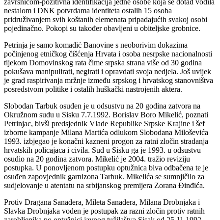
završnicom-pozitivna identifikacija jedne osobe koja se dotad vodila
nestalom i DNK potvrdama identiteta ostalih 15 osoba
pridruživanjem svih koštanih elemenata pripadajućih svakoj osobi
pojedinačno. Pokopi su također obavljeni u obiteljske grobnice.
Petrinja je samo komadić Banovine s neoborivim dokazima
počinjenog etničkog čišćenja Hrvata i osoba nesrpske nacionalnosti
tijekom Domovinskog rata čime srpska strana više od 30 godina
pokušava manipulirati, negirati i opravdati svoja nedjela. Još uvijek
je grad raspirivanja mržnje između srpskog i hrvatskog stanovništva
posredstvom politike i ostalih huškački nastrojenih aktera.
Slobodan Tarbuk osuđen je u odsustvu na 20 godina zatvora na
Okružnom sudu u Sisku 7.7.1992. Borislav Boro Mikelić, poznati
Petrinjac, bivši predsjednik Vlade Republike Srpske Krajine i šef
izborne kampanje Milana Martića odlukom Slobodana Miloševića
1993. izbjegao je konačni kazneni progon za ratni zločin stradanja
hrvatskih policajaca i civila. Sud u Sisku ga je 1993. u odsustvu
osudio na 20 godina zatvora. Mikelić je 2004. tražio reviziju
postupka. U ponovljenom postupku optužnica biva odbačena te je
osuđen zapovjednik garnizona Tarbuk. Mikelića se sumnjičilo za
sudjelovanje u atentatu na srbijanskog premijera Zorana Đinđića.
Protiv Dragana Sanadera, Mileta Sanadera, Milana Drobnjaka i
Slavka Drobnjaka vođen je postupak za razni zločin protiv ratnih
zarobljenika po optužnici javnog tužilaštva Sisak od 25.11.1992.