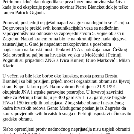
Petrinjom. Idući dan dogodila se prva inozemna novinarska žrtva
kada je od eksplozije poginuo novinar Pierre Blancket dok je teško
ranjen Patrick Giganti.
Ponovni, posljednji uspješni napad za agresora dogodio se 21.rujna.
Dogovoren je prekid svih komunikacijskih veza sa nadležnim
zapovjedništvima odnosno sa zapovjedništvom 5. vojne oblasti u
Zagrebu. Napad krajem rujna bio je najokrutniji bez nada njegova
zaustavljanja. Grad je napadnut zrakoplovima s posebnim
naglaskom na kupski most. Tenkovi JNA s položaja iznad Češkog
Sela otvorili su paljbu na hrvatsku vojsku u Mošćenici i Petrinji.
Poginuli su pripadnici ZNG-a Ivica Kunert, Đuro Marković i Milan
Klarić.
U večeri su bile jake borbe oko kupskog mosta prema Brestu.
Branitelji su bili prisiljeni prijeći most i organizirati obranu na lijevoj
strani Kupe. Jakom pješačkom vatrom Petrinju su 21.9.1991.
okupirale JNA i srpske paravojne postrojbe. U krvavoj završnici
bitke za Petrinju branilo ju je 300 gardista 1. i 2. gardijske brigade
HV-a i 150 temeljnih policajaca. Zbog slabe obrane i nestručnog
kadra hrvatskih redova Gento Međugorac poslan je iz Zagreba da
kao zapovjednik svih hrvatskih snaga u Petrinji uspostavi učinkovitu
gradsku obranu.
Slabo opremljeni protiv nadmoćnog neprijatelja nisu uspjeli obraniti