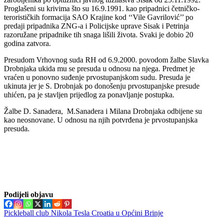
Proglašeni su krivima što su 16.9.1991. kao pripadnici četničko-
terorističkih formacija SAO Krajine kod ‘‘Vile Gavrilović’’ po
predaji pripadnika ZNG-a i Policijske uprave Sisak i Petrinja
razoružane pripadnike tih snaga lišili života. Svaki je dobio 20
godina zatvora.
Presudom Vrhovnog suda RH od 6.9.2000. povodom žalbe Slavka
Drobnjaka ukida mu se presuda u odnosu na njega. Predmet je
vraćen u ponovno suđenje prvostupanjskom sudu. Presuda je
ukinuta jer je S. Drobnjak po donošenju prvostupanjske presude
uhićen, pa je stavljen prijedlog za ponavljanje postupka.
Žalbe D. Sanadera, M.Sanadera i Milana Drobnjaka odbijene su
kao neosnovane. U odnosu na njih potvrđena je prvostupanjska
presuda.
Podijeli objavu
Navigacija
Pickleball club Nikola Tesla Croatia u Općini Brinje