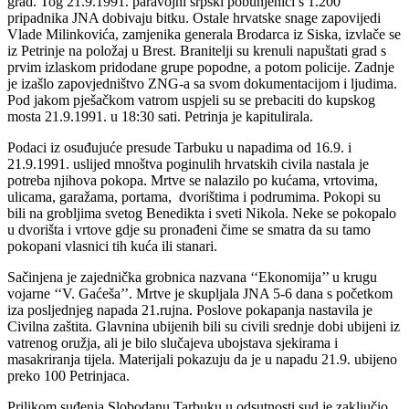
grad. Tog 21.9.1991. paravojni srpski pobunjenici s 1.200
pripadnika JNA dobivaju bitku. Ostale hrvatske snage zapovijedi
Vlade Milinkovića, zamjenika generala Brodarca iz Siska, izvlače se
iz Petrinje na položaj u Brest. Branitelji su krenuli napuštati grad s
prvim izlaskom pridodane grupe popodne, a potom policije. Zadnje
je izašlo zapovjedništvo ZNG-a sa svom dokumentacijom i ljudima.
Pod jakom pješačkom vatrom uspjeli su se prebaciti do kupskog
mosta 21.9.1991. u 18:30 sati. Petrinja je kapitulirala.
Podaci iz osuđujuće presude Tarbuku u napadima od 16.9. i
21.9.1991. uslijed mnoštva poginulih hrvatskih civila nastala je
potreba njihova pokopa. Mrtve se nalazilo po kućama, vrtovima,
ulicama, garažama, portama, dvorištima i podrumima. Pokopi su
bili na grobljima svetog Benedikta i sveti Nikola. Neke se pokopalo
u dvorišta i vrtove gdje su pronađeni čime se smatra da su tamo
pokopani vlasnici tih kuća ili stanari.
Sačinjena je zajednička grobnica nazvana ‘‘Ekonomija’’ u krugu
vojarne ‘‘V. Gaćeša’’. Mrtve je skupljala JNA 5-6 dana s početkom
iza posljednjeg napada 21.rujna. Poslove pokapanja nastavila je
Civilna zaštita. Glavnina ubijenih bili su civili srednje dobi ubijeni iz
vatrenog oružja, ali je bilo slučajeva ubojstava sjekirama i
masakriranja tijela. Materijali pokazuju da je u napadu 21.9. ubijeno
preko 100 Petrinjaca.
Prilikom suđenja Slobodanu Tarbuku u odsutnosti sud je zaključio