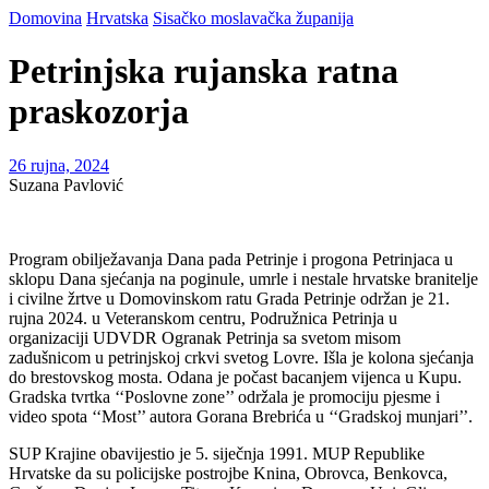
Domovina
Hrvatska
Sisačko moslavačka županija
Petrinjska rujanska ratna
praskozorja
26 rujna, 2024
Suzana Pavlović
Program obilježavanja Dana pada Petrinje i progona Petrinjaca u
sklopu Dana sjećanja na poginule, umrle i nestale hrvatske branitelje
i civilne žrtve u Domovinskom ratu Grada Petrinje održan je 21.
rujna 2024. u Veteranskom centru, Podružnica Petrinja u
organizaciji UDVDR Ogranak Petrinja sa svetom misom
zadušnicom u petrinjskoj crkvi svetog Lovre. Išla je kolona sjećanja
do brestovskog mosta. Odana je počast bacanjem vijenca u Kupu.
Gradska tvrtka ‘‘Poslovne zone’’ održala je promociju pjesme i
video spota ‘‘Most’’ autora Gorana Brebrića u ‘‘Gradskoj munjari’’.
SUP Krajine obavijestio je 5. siječnja 1991. MUP Republike
Hrvatske da su policijske postrojbe Knina, Obrovca, Benkovca,