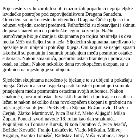
Prije ceste za vilu zarobili su ih i razoružali pripadnici neprijateljske
izviđačke postrojbe pod zapovijedništvom Dragana Sanadera.
Odvedeni su preko ceste do vikendice Dragana Čičića gdje su im
oduzeti vrijedni osobni predmeti. Psihofizički su zlostavljani i skinuti
do pasa s naredbom da potrbuške legnu na zemlju. Način
usmrćivanja bio je dizanje u skupinama po trojica branitelja i s dva
metka M53 ustrijeljeni su u leđa. Sljedećim skupinama naređivano je
bježanje te su ubijeni u pokušaju bijega. Oni koji su se uspjeli spasiti
iskoristili su pomutnju i sumrak pritajenjem među posmrtne ostatke
suboraca. Nakon smaknuća, posmrtni ostaci branitelja i policajaca
ostali su ležati. Nakon nekoliko dana rovokopačem ukopani su u
grobnicu na mjestu gdje su ubijeni.
Sljedećim skupinama naređeno je bježanje te su ubijeni u pokušaju
bijega. Četvorica su se uspjela spasiti koristeći pomutnju i sumrak
pritajenjem među posmrtnim ostacima svojih suboraca. Nakon
smaknuća, posmrtni ostaci hrvatskih branitelja i policajaca ostali su
ležati te nakon nekoliko dana rovokopačem ukopani u grobnicu na
mjestu gdje su ubijeni. Preživjeli su Stjepan Rožanković, Dražen
Cerjak, Zlatko Martinović, Ivica Barišić, Meho Alijagić i Milan
Župan. Poneki izvori navode 18. rujan kao dan smaknuća.
Pogubljeni su Tomislav Bursik, Nikola Dumbović, Ivica Jelačić,
Božidar Kovačić, Franjo Lukačević, Vlado Miškulin, Milivoj
Rogulja, Branko Tomašić, Radislav Tutić, Mišo Svoboda, Dejan