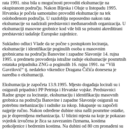
rata 1991. nisu bila u mogućnosti provoditi ekshumacije na
okupiranom području. Nakon Bljeska i Oluje u listopadu 1995.
Hrvatska je počela samostalno provoditi ekshumacije na tek
oslobođenom području. U razdoblju neposredno nakon rata
ekshumacije su nadzirali predstavnici međunarodnih organizacija. U
ekshumaciji masovne grobnice kod vile bili su prisutni akreditirani
predstavnici tadašnje Europske zajednice.
Sukladno odluci Vlade da se počne s postupkom lociranja,
ekshumacije i identifikacije poginulih osoba u masovnim
grobnicama na području Banovine i zapadne Slavonije 14. rujna
1995. u predmetu provođenja istražne radnje ekshumacije posmrtnih
ostataka pripadnika ZNG-a poginulih 16. rujna 1991. na ‘‘Vili
Gavrilović“ tj. nedaleko vikendice Dragana Čičića donesena je
naredba o ekshumaciji.
Ekshumacija je započeta 13.9.1995. Mjesto događaja locirali su i
osigurali pripadnici PP Petrinja i Hrvatske vojske. Predstavnici
Radne grupe za lociranje, ekshumaciju i identifikaciju masovnih
grobnica na području Banovine i zapadne Slavonije osigurali su
potrebnu mehanizaciju i radnike za iskop. Iskapanje su započeli
najprije ručno. Nakon određene dubine nisu našli posmrtne ostatke,
pa je dopremljena mehanizacija. U blizini mjesta na koje je pokazao
svjedok izvučena je žica sa zavezanim čizmama, kostima
potkoljenice i bedrenim kostima. Na dubini od 80 cm pronađeni su