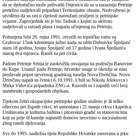
da se djelomično može prihvatiti činjenicu da su u razaranju Petrinje
pretežno sudjelovali pripadnici Teritorijalne obrane. Nedvojbeno je
utvrđeno da su oni u cijelosti naoružani oružjem iz petrinjske
vojarne. Zapovjednik im je bio Tarbuk s kojim su aktivno
sudjelovali u razradi plana i napada učinjenog na Petrinju.
Pobunjeni Srbi 26. rujna 1991. otvorili su topničku vatru na
Grabovac 15tak kilometara južno kada su ubili Dubravku Špoljarić
staru 18 godina, Josipu Špoljarić od 17 godina i Ivana Špoljarića
starog dva mjeseca. Ranili su pet civila.
Padom Petrinje Srbija je zaokružila osvajanja na području Banovine
do Kupe. Unatoč padu Petrinje, hrvatske snage iz okružja se nisu
predavale poput sjevernog gradskog naselja Nova Drenčina. Novu
Drenčinu napali su četnici 6.10.1991. Ubili su Nikolu Jelekovca i
Mirka Vidovića pripadnika ZNG-a. Razorili su i zapalili veći broj
stambenih i gospodarskih objekata.
Tijekom četiri okupacijske petrinjske godine srušeno je ili teško
oštećeno pet župnih crkvi, tri samostana i 21 manja crkva i kapelica.
Uništavana je kulturna baština i pitoreskni gradić sa stanovnicima
koji su prije ili kasnije napustili domove neovisno o nacionalnosti
zbog ratnih djelovanja.
Sve do 1995. nadležna tijela Republike Hrvatske osnovana u jeku