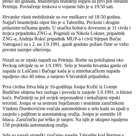
preko sto granata. Malobrojni branitelji uspjeli su prvi put obraniti
Petrinju. Povlačenje tenkova u vojarne bilo je u 19:50 sati.
Hrvatske vlasti mobilizirale su sve muškarce od 18-50 godina.
Najjači braniteljski otpor bio je u Taborištu, Peckom i drugim
prilaznim točkama gradu. U sisačku bolnicu dovezeno je 11 civila i
trojica pripadnika ZNG-a. Poginuli su Nikola Lokner, pripadnik
ZNG-a, Andrija Rokić pripadnik MUP-a i civil Stjepan Bučar.
Vatrogasci su s 2. na 3.9.1991. gasili gradske požare čime se vidio
prvotni razmjer oštećenja.
Nizali su se srpski napadi na Petrinju. Borbe na položajima oko
Peckog odvijale su se 3.9.1991. Selo je branila hrvatska garda od
napada iz Luščana i Bačuge kada je u minobacačkom napadu
ispaljeno oko 40 mina, a ranjeno 6 hrvatskih pripadnika.
Prva civilna žrtva bila je 16-godišnja Josipa Kožić iz Gornje
Budičine ubijena bez razloga i povoda iz zasjede 5.9.1991. u blizini
kuće. Počinitelji su još uvijek nepronađeni i nekažnjeni srpski
teroristi. Josipa se sa sestrom Snježanom i sestrinim zaručnikom
Vladom Dumbovićem vraćala automobilom u selo kada su upali u
zasjedu s paljbom iz automatskog oružja. Josipu je usmrtilo 18
hitaca. Zaručnički par teško je ranjen. Na njih je ukupno ispaljeno
158 projektila automatskog oružja.
Srbi su napali strateški značajno naselje Taborište kod Petrinje s