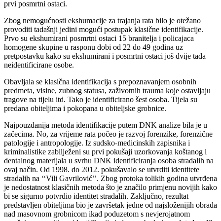
prvi posmrtni ostaci.
Zbog nemogućnosti ekshumacije za trajanja rata bilo je otežano
provoditi tadašnji jedini mogući postupak klasične identifikacije.
Prvo su ekshumirani posmrtni ostaci 15 branitelja i policajaca
homogene skupine u rasponu dobi od 22 do 49 godina uz
pretpostavku kako su ekshumirani i posmrtni ostaci još dvije tada
neidentificirane osobe.
Obavljala se klasična identifikacija s prepoznavanjem osobnih
predmeta, visine, zubnog statusa, zaživotnih trauma koje ostavljaju
tragove na tijelu itd. Tako je identificirano šest osoba. Tijela su
predana obiteljima i pokopana u obiteljske grobnice.
Najpouzdanija metoda identifikacije putem DNK analize bila je u
začecima. No, za vrijeme rata počeo je razvoj forenzike, forenzične
patologije i antropologije. Iz sudsko-medicinskih zapisnika i
kriminalistike zabilježeni su prvi pokušaji uzorkovanja koštanog i
dentalnog materijala u svrhu DNK identificiranja osoba stradalih na
ovaj način. Od 1998. do 2012. pokušavalo se utvrditi identitete
stradalih na ‘‘Vili Gavrilović’’. Zbog protoka tolikih godina utvrđena
je nedostatnost klasičnih metoda što je značilo primjenu novijih kako
bi se sigurno potvrdio identitet stradalih. Zaključno, rezultat
predstavljen obiteljima bio je završetak jedne od najsloženijih obrada
nad masovnom grobnicom ikad poduzetom s nevjerojatnom