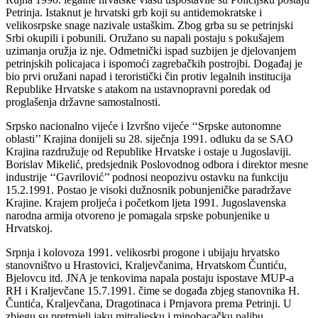
Petrinja. Istaknut je hrvatski grb koji su antidemokratske i
velikosrpske snage nazivale ustaškim. Zbog grba su se petrinjski
Srbi okupili i pobunili. Oružano su napali postaju s pokušajem
uzimanja oružja iz nje. Odmetnički ispad suzbijen je djelovanjem
petrinjskih policajaca i ispomoći zagrebačkih postrojbi. Događaj je
bio prvi oružani napad i teroristički čin protiv legalnih institucija
Republike Hrvatske s atakom na ustavnopravni poredak od
proglašenja državne samostalnosti.
Srpsko nacionalno vijeće i Izvršno vijeće ‘‘Srpske autonomne
oblasti’’ Krajina donijeli su 28. siječnja 1991. odluku da se SAO
Krajina razdružuje od Republike Hrvatske i ostaje u Jugoslaviji.
Borislav Mikelić, predsjednik Poslovodnog odbora i direktor mesne
industrije ‘‘Gavrilović’’ podnosi neopozivu ostavku na funkciju
15.2.1991. Postao je visoki dužnosnik pobunjeničke paradržave
Krajine. Krajem proljeća i početkom ljeta 1991. Jugoslavenska
narodna armija otvoreno je pomagala srpske pobunjenike u
Hrvatskoj.
Srpnja i kolovoza 1991. velikosrbi progone i ubijaju hrvatsko
stanovništvo u Hrastovici, Kraljevčanima, Hrvatskom Čuntiću,
Bjelovcu itd. JNA je tenkovima napala postaju ispostave MUP-a
RH i Kraljevčane 15.7.1991. čime se događa zbjeg stanovnika H.
Čuntića, Kraljevčana, Dragotinaca i Prnjavora prema Petrinji. U
zbjegu su pretrpjeli jaku mitraljesku i minobacačku paljbu.