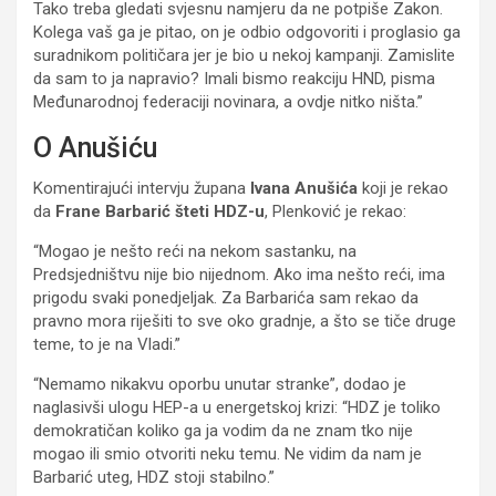
Tako treba gledati svjesnu namjeru da ne potpiše Zakon.
Kolega vaš ga je pitao, on je odbio odgovoriti i proglasio ga
suradnikom političara jer je bio u nekoj kampanji. Zamislite
da sam to ja napravio? Imali bismo reakciju HND, pisma
Međunarodnoj federaciji novinara, a ovdje nitko ništa.”
O Anušiću
Komentirajući intervju župana
Ivana Anušića
koji je rekao
da
Frane Barbarić šteti HDZ-u
, Plenković je rekao:
“Mogao je nešto reći na nekom sastanku, na
Predsjedništvu nije bio nijednom. Ako ima nešto reći, ima
prigodu svaki ponedjeljak. Za Barbarića sam rekao da
pravno mora riješiti to sve oko gradnje, a što se tiče druge
teme, to je na Vladi.”
“Nemamo nikakvu oporbu unutar stranke”, dodao je
naglasivši ulogu HEP-a u energetskoj krizi: “HDZ je toliko
demokratičan koliko ga ja vodim da ne znam tko nije
mogao ili smio otvoriti neku temu. Ne vidim da nam je
Barbarić uteg, HDZ stoji stabilno.”