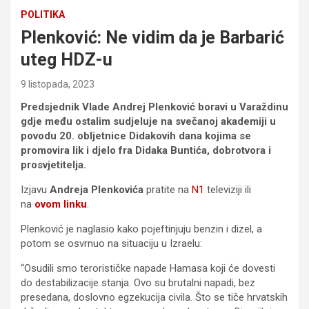
POLITIKA
Plenković: Ne vidim da je Barbarić
uteg HDZ-u
9 listopada, 2023
Predsjednik Vlade Andrej Plenković boravi u Varaždinu
gdje među ostalim sudjeluje na svečanoj akademiji u
povodu 20. obljetnice Didakovih dana kojima se
promovira lik i djelo fra Didaka Buntića, dobrotvora i
prosvjetitelja.
Izjavu
Andreja Plenkovića
pratite na
N1
televiziji ili
na
ovom linku
.
Plenković je naglasio kako pojeftinjuju benzin i dizel, a
potom se osvrnuo na situaciju u Izraelu:
“Osudili smo terorističke napade Hamasa koji će dovesti
do destabilizacije stanja. Ovo su brutalni napadi, bez
presedana, doslovno egzekucija civila. Što se tiče hrvatskih