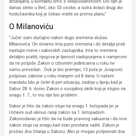
državljana, u kontaktu smo s veleposlanstvom. Dio njih je
danas sletio u Beč, oko 53 osobe, a sutra dolazi drugi dio
hodočasnika koji je čekao vratiti se prema planu.”
O Milanoviću
“Jučer sam slučajno nakon dugo vremena slušao
Milanovića. On stvarno ima puno vremena i do detalja prati
nastupe mene i saborskih zastupnika. Ima to vremena
detaljno pratiti, njegova je lijenost nadopunjena s namjerom
da ne potpiše Zakon o izbornim jedinicama u roku ne
samo presedan… Dok je bio premijer, 13 puta je Josipović
potpisao zakone u roku manjem od 8 dana. U našem
mandatu bilo je četiri ili pet situacija, zadnja u lipnju kad je
Sabor 28. 6. donio Zakon o socijalnoj skrbi koji je stupio na
snagu 1. 7., to mu nije bio problem.
Sabor je htio da zakon stupi na snagu 1. listopada jer je
Ustavni sud ukinuo raniji zakon sa 1. listopadom.
Zakonodavac je htio da ne bude pravnog vakuuma i da novi
zakon stupi na snagu kad stari prestane važiti. Zakon je
prošao dva čitanja u Saboru. Ako je mogao potpisivati dva