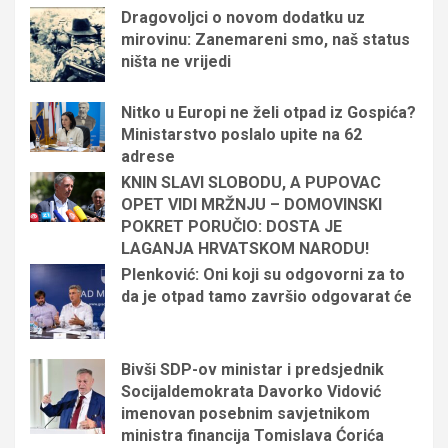
Dragovoljci o novom dodatku uz
mirovinu: Zanemareni smo, naš status
ništa ne vrijedi
Nitko u Europi ne želi otpad iz Gospića?
Ministarstvo poslalo upite na 62
adrese
KNIN SLAVI SLOBODU, A PUPOVAC
OPET VIDI MRŽNJU – DOMOVINSKI
POKRET PORUČIO: DOSTA JE
LAGANJA HRVATSKOM NARODU!
Plenković: Oni koji su odgovorni za to
da je otpad tamo završio odgovarat će
Bivši SDP-ov ministar i predsjednik
Socijaldemokrata Davorko Vidović
imenovan posebnim savjetnikom
ministra financija Tomislava Ćorića