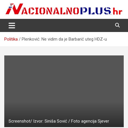
Skip
to
content
Nacija želi znati više
NacionalnoPlus.hr
Politika
Plenković: Ne vidim da je Barbarić uteg HDZ-u
Screenshot/ Izvor: Siniša Sović / Foto agencija Sjever