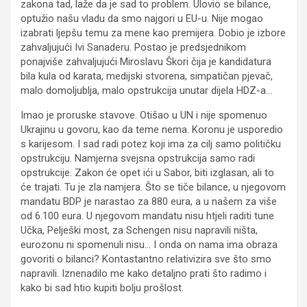
zakona tad, laže da je sad to problem. Ulovio se bilance,
optužio našu vladu da smo najgori u EU-u. Nije mogao
izabrati ljepšu temu za mene kao premijera. Dobio je izbore
zahvaljujući Ivi Sanaderu. Postao je predsjednikom
ponajviše zahvaljujući Miroslavu Škori čija je kandidatura
bila kula od karata, medijski stvorena, simpatičan pjevač,
malo domoljublja, malo opstrukcija unutar dijela HDZ-a…
Imao je proruske stavove. Otišao u UN i nije spomenuo
Ukrajinu u govoru, kao da teme nema. Koronu je usporedio
s karijesom. I sad radi potez koji ima za cilj samo političku
opstrukciju. Namjerna svejsna opstrukcija samo radi
opstrukcije. Zakon će opet ići u Sabor, biti izglasan, ali to
će trajati. Tu je zla namjera. Što se tiče bilance, u njegovom
mandatu BDP je narastao za 880 eura, a u našem za više
od 6.100 eura. U njegovom mandatu nisu htjeli raditi tune
Učka, Pelješki most, za Schengen nisu napravili ništa,
eurozonu ni spomenuli nisu… I onda on nama ima obraza
govoriti o bilanci? Kontastantno relativizira sve što smo
napravili. Iznenadilo me kako detaljno prati što radimo i
kako bi sad htio kupiti bolju prošlost.