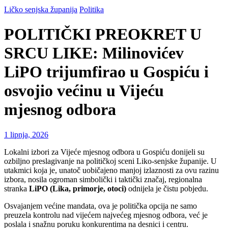
Ličko senjska županija
Politika
POLITIČKI PREOKRET U
SRCU LIKE: Milinovićev
LiPO trijumfirao u Gospiću i
osvojio većinu u Vijeću
mjesnog odbora
1 lipnja, 2026
Lokalni izbori za Vijeće mjesnog odbora u Gospiću donijeli su
ozbiljno preslagivanje na političkoj sceni Liko-senjske županije. U
utakmici koja je, unatoč uobičajeno manjoj izlaznosti za ovu razinu
izbora, nosila ogroman simbolički i taktički značaj, regionalna
stranka
LiPO (Lika, primorje, otoci)
odnijela je čistu pobjedu.
Osvajanjem većine mandata, ova je politička opcija ne samo
preuzela kontrolu nad vijećem najvećeg mjesnog odbora, već je
poslala i snažnu poruku konkurentima na desnici i centru.