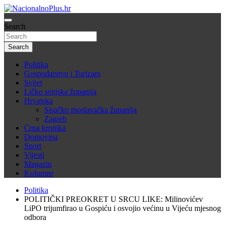
Skip
to
Nacija želi znati više
content
Search
NacionalnoPlus.hr
Search
Politika
Gospodarstvo i Turizam
Svijet
Ličko senjska županija
Hrvatska
Sisačko moslavačka županija
Zagreb
Crna kronika
Domovina
Sport
Vijesti
Magazin
Kolumne
Politika
POLITIČKI PREOKRET U SRCU LIKE: Milinovićev
LiPO trijumfirao u Gospiću i osvojio većinu u Vijeću mjesnog
odbora