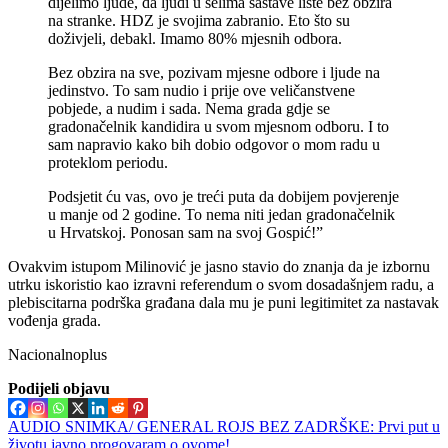
dijelimo ljude, da ljudi u selima sastave liste bez obzira
na stranke. HDZ je svojima zabranio. Eto što su
doživjeli, debakl. Imamo 80% mjesnih odbora.
Bez obzira na sve, pozivam mjesne odbore i ljude na
jedinstvo. To sam nudio i prije ove veličanstvene
pobjede, a nudim i sada. Nema grada gdje se
gradonačelnik kandidira u svom mjesnom odboru. I to
sam napravio kako bih dobio odgovor o mom radu u
proteklom periodu.
Podsjetit ću vas, ovo je treći puta da dobijem povjerenje
u manje od 2 godine. To nema niti jedan gradonačelnik
u Hrvatskoj. Ponosan sam na svoj Gospić!”
Ovakvim istupom Milinović je jasno stavio do znanja da je izbornu
utrku iskoristio kao izravni referendum o svom dosadašnjem radu, a
plebiscitarna podrška građana dala mu je puni legitimitet za nastavak
vođenja grada.
Nacionalnoplus
Podijeli objavu
Navigacija
AUDIO SNIMKA/ GENERAL ROJS BEZ ZADRŠKE: Prvi put u
životu javno progovaram o ovome!