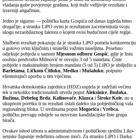
vladanja gube povjerenje građana, koji traže vidljivije rezultate i
izravniji angažman.
Jedno je sigurno — politička karta Gospića od danas izgleda bitno
drugačije, a stranka LiPO ovim je rezultatom zacementirala svoju
ulogu nezaobilaznog faktora o kojem ovisi budućnost cijele regije.
Službeni rezultati pokazuju da je stranka LiPO pomela konkurenciju
u gotovo svim ključnim i strateški važnim naseljima. Posebno
odjekuje pobjeda u samom
Mjesnom odboru Gospić
, gdje je listu
osobno predvodio Milinović te osvojio 3 od 5 mandata. Čiste
pobjede s maksimalnim brojem mandata (5 od 5) LiPO je ubilježio u
Barletama
,
Ličkom Čitluku
,
Medku
i
Mušaluku
, potpuno
eliminirajući oporbu u tim vijećima.
Hrvatska demokratska zajednica (HDZ) uspjela je zadržati većinu
tek u nekoliko tradicionalnih utvrda poput
Aleksinice
,
Budaka
,
Bužima
,
Debelog Brda
,
Kalinovače
,
Klanca
i
Široke Kule
, no u
ukupnom poretku ti su rezultati ostali daleko iza pobjedničkog vala
regionalnog bloka. U sredinama poput
Mogorića
i
Vrebca
,
političku prevagu odnijele su neovisne kandidacijske liste grupa
birača.
Ovakav ishod izbora u administrativnom i političkom sjedištu Liko-
senjske županije redefinira odnose moći. Za stranku LiPO i Darka