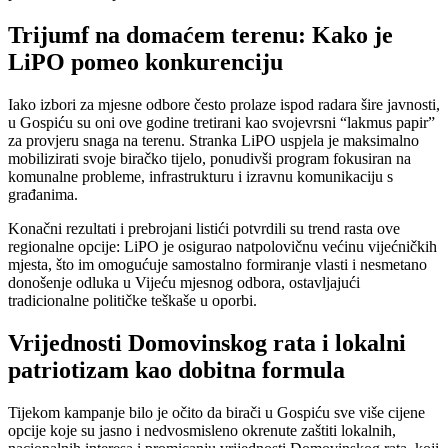
Trijumf na domaćem terenu: Kako je
LiPO pomeo konkurenciju
Iako izbori za mjesne odbore često prolaze ispod radara šire javnosti,
u Gospiću su oni ove godine tretirani kao svojevrsni “lakmus papir”
za provjeru snaga na terenu. Stranka LiPO uspjela je maksimalno
mobilizirati svoje biračko tijelo, ponudivši program fokusiran na
komunalne probleme, infrastrukturu i izravnu komunikaciju s
građanima.
Konačni rezultati i prebrojani listići potvrdili su trend rasta ove
regionalne opcije: LiPO je osigurao natpolovičnu većinu vijećničkih
mjesta, što im omogućuje samostalno formiranje vlasti i nesmetano
donošenje odluka u Vijeću mjesnog odbora, ostavljajući
tradicionalne političke teškaše u oporbi.
Vrijednosti Domovinskog rata i lokalni
patriotizam kao dobitna formula
Tijekom kampanje bilo je očito da birači u Gospiću sve više cijene
opcije koje su jasno i nedvosmisleno okrenute zaštiti lokalnih,