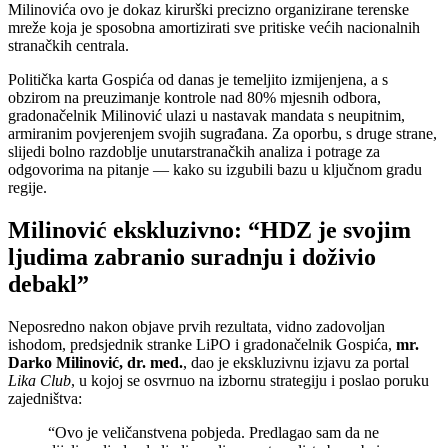
Milinovića ovo je dokaz kirurški precizno organizirane terenske
mreže koja je sposobna amortizirati sve pritiske većih nacionalnih
stranačkih centrala.
Politička karta Gospića od danas je temeljito izmijenjena, a s
obzirom na preuzimanje kontrole nad 80% mjesnih odbora,
gradonačelnik Milinović ulazi u nastavak mandata s neupitnim,
armiranim povjerenjem svojih sugrađana. Za oporbu, s druge strane,
slijedi bolno razdoblje unutarstranačkih analiza i potrage za
odgovorima na pitanje — kako su izgubili bazu u ključnom gradu
regije.
Milinović ekskluzivno: “HDZ je svojim
ljudima zabranio suradnju i doživio
debakl”
Neposredno nakon objave prvih rezultata, vidno zadovoljan
ishodom, predsjednik stranke LiPO i gradonačelnik Gospića,
mr.
Darko Milinović, dr. med.
, dao je ekskluzivnu izjavu za portal
Lika Club
, u kojoj se osvrnuo na izbornu strategiju i poslao poruku
zajedništva:
“Ovo je veličanstvena pobjeda. Predlagao sam da ne