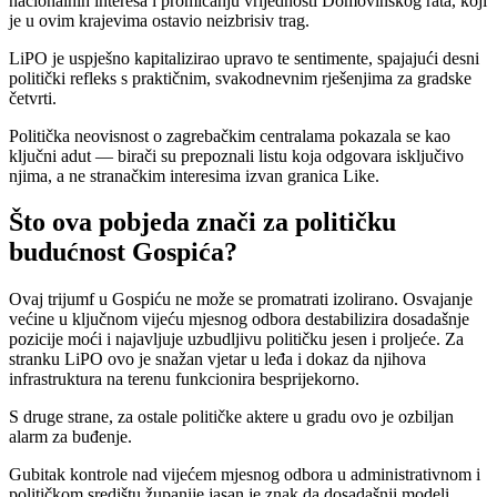
nacionalnih interesa i promicanju vrijednosti Domovinskog rata, koji
je u ovim krajevima ostavio neizbrisiv trag.
LiPO je uspješno kapitalizirao upravo te sentimente, spajajući desni
politički refleks s praktičnim, svakodnevnim rješenjima za gradske
četvrti.
Politička neovisnost o zagrebačkim centralama pokazala se kao
ključni adut — birači su prepoznali listu koja odgovara isključivo
njima, a ne stranačkim interesima izvan granica Like.
Što ova pobjeda znači za političku
budućnost Gospića?
Ovaj trijumf u Gospiću ne može se promatrati izolirano. Osvajanje
većine u ključnom vijeću mjesnog odbora destabilizira dosadašnje
pozicije moći i najavljuje uzbudljivu političku jesen i proljeće. Za
stranku LiPO ovo je snažan vjetar u leđa i dokaz da njihova
infrastruktura na terenu funkcionira besprijekorno.
S druge strane, za ostale političke aktere u gradu ovo je ozbiljan
alarm za buđenje.
Gubitak kontrole nad vijećem mjesnog odbora u administrativnom i
političkom središtu županije jasan je znak da dosadašnji modeli