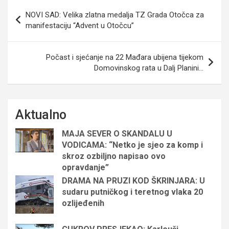
Navigacija
NOVI SAD: Velika zlatna medalja TZ Grada Otočca za
objava
manifestaciju “Advent u Otočcu”
Počast i sjećanje na 22 Mađara ubijena tijekom
Domovinskog rata u Dalj Planini…
Aktualno
MAJA SEVER O SKANDALU U
VODICAMA: “Netko je sjeo za komp i
skroz ozbiljno napisao ovo
opravdanje”
DRAMA NA PRUZI KOD ŠKRINJARA: U
sudaru putničkog i teretnog vlaka 20
ozlijeđenih