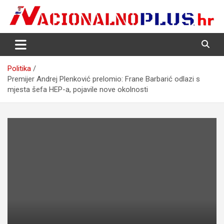
Skip
to
content
Nacija želi znati više
NacionalnoPlus.hr
Politika
Premijer Andrej Plenković prelomio: Frane Barbarić odlazi s
mjesta šefa HEP-a, pojavile nove okolnosti