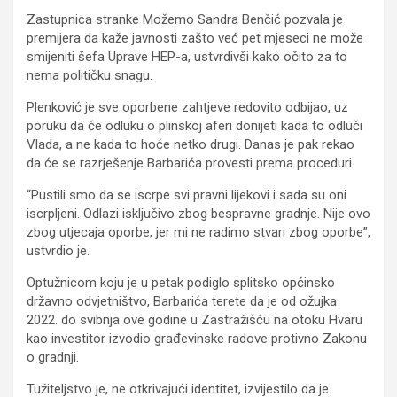
Zastupnica stranke Možemo Sandra Benčić pozvala je
premijera da kaže javnosti zašto već pet mjeseci ne može
smijeniti šefa Uprave HEP-a, ustvrdivši kako očito za to
nema političku snagu.
Plenković je sve oporbene zahtjeve redovito odbijao, uz
poruku da će odluku o plinskoj aferi donijeti kada to odluči
Vlada, a ne kada to hoće netko drugi. Danas je pak rekao
da će se razrješenje Barbarića provesti prema proceduri.
“Pustili smo da se iscrpe svi pravni lijekovi i sada su oni
iscrpljeni. Odlazi isključivo zbog bespravne gradnje. Nije ovo
zbog utjecaja oporbe, jer mi ne radimo stvari zbog oporbe”,
ustvrdio je.
Optužnicom koju je u petak podiglo splitsko općinsko
državno odvjetništvo, Barbarića terete da je od ožujka
2022. do svibnja ove godine u Zastražišću na otoku Hvaru
kao investitor izvodio građevinske radove protivno Zakonu
o gradnji.
Tužiteljstvo je, ne otkrivajući identitet, izvijestilo da je