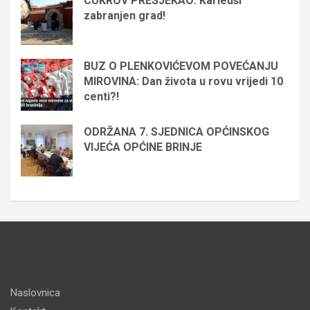
CUKROV PRESJEKAO: Karleuši
zabranjen grad!
BUZ O PLENKOVIĆEVOM POVEĆANJU
MIROVINA: Dan života u rovu vrijedi 10
centi?!
ODRŽANA 7. SJEDNICA OPĆINSKOG
VIJEĆA OPĆINE BRINJE
Naslovnica