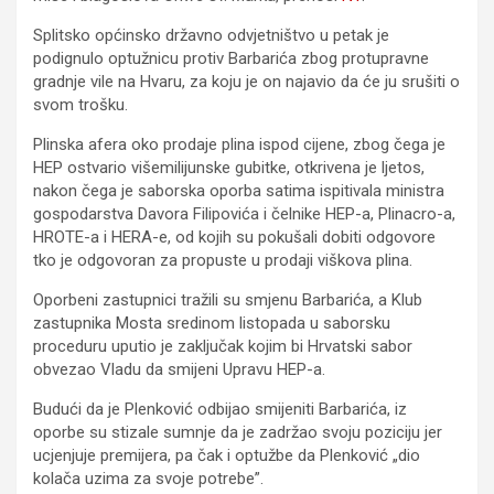
Splitsko općinsko državno odvjetništvo u petak je
podignulo optužnicu protiv Barbarića zbog protupravne
gradnje vile na Hvaru, za koju je on najavio da će ju srušiti o
svom trošku.
Plinska afera oko prodaje plina ispod cijene, zbog čega je
HEP ostvario višemilijunske gubitke, otkrivena je ljetos,
nakon čega je saborska oporba satima ispitivala ministra
gospodarstva Davora Filipovića i čelnike HEP-a, Plinacro-a,
HROTE-a i HERA-e, od kojih su pokušali dobiti odgovore
tko je odgovoran za propuste u prodaji viškova plina.
Oporbeni zastupnici tražili su smjenu Barbarića, a Klub
zastupnika Mosta sredinom listopada u saborsku
proceduru uputio je zaključak kojim bi Hrvatski sabor
obvezao Vladu da smijeni Upravu HEP-a.
Budući da je Plenković odbijao smijeniti Barbarića, iz
oporbe su stizale sumnje da je zadržao svoju poziciju jer
ucjenjuje premijera, pa čak i optužbe da Plenković „dio
kolača uzima za svoje potrebe”.