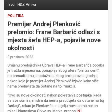
Izvor: HDZ Arhiva
POLITIKA
Premijer Andrej Plenković
prelomio: Frane Barbarić odlazi s
mjesta šefa HEP-a, pojavile nove
okolnosti
3 prosinca, 2023
Smjenu predsjednika Uprave HEP-a Frane Barbarića oporba
je tražila mjesecima, ponajprije zbog afere “plin za cent”,
no presudila mu je optužnica zbog protupravne gradnje,
nakon koje je premijer Andrej Plenković izjavio kako više
nema preduvjeta da ostane na toj funkciji.
“Ovo su nove okolnosti, nakon pokretanja postupka, kada
se sve sumira, mislim da nema preduvjeta da ostane na toj
funkciji”, rekao je Plenković u nedjelju novinarima nakon
mise i blagoslova Crkve sv. Marka, prenosi
N1
.