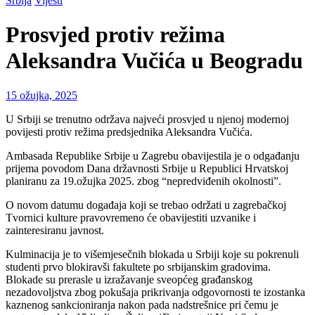
Srbija
Vijesti
Prosvjed protiv režima
Aleksandra Vučića u Beogradu
15 ožujka, 2025
U Srbiji se trenutno održava najveći prosvjed u njenoj modernoj
povijesti protiv režima predsjednika Aleksandra Vučića.
Ambasada Republike Srbije u Zagrebu obavijestila je o odgađanju
prijema povodom Dana državnosti Srbije u Republici Hrvatskoj
planiranu za 19.ožujka 2025. zbog “nepredviđenih okolnosti”.
O novom datumu događaja koji se trebao održati u zagrebačkoj
Tvornici kulture pravovremeno će obavijestiti uzvanike i
zainteresiranu javnost.
Kulminacija je to višemjesečnih blokada u Srbiji koje su pokrenuli
studenti prvo blokiravši fakultete po srbijanskim gradovima.
Blokade su prerasle u izražavanje sveopćeg građanskog
nezadovoljstva zbog pokušaja prikrivanja odgovornosti te izostanka
kaznenog sankcioniranja nakon pada nadstrešnice pri čemu je