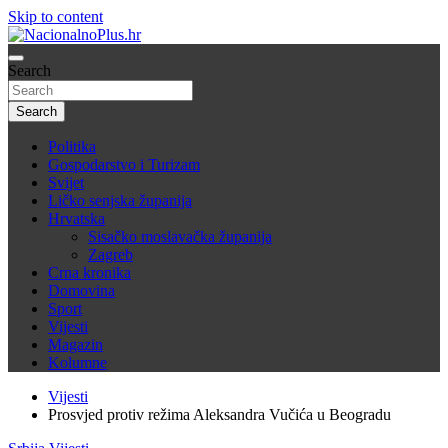
Skip to content
Nacija želi znati više
Search
NacionalnoPlus.hr
Search
Politika
Gospodarstvo i Turizam
Svijet
Ličko senjska županija
Hrvatska
Sisačko moslavačka županija
Zagreb
Crna kronika
Domovina
Sport
Vijesti
Magazin
Kolumne
Vijesti
Prosvjed protiv režima Aleksandra Vučića u Beogradu