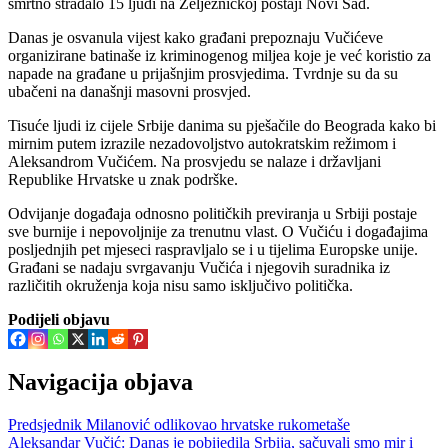
smrtno stradalo 15 ljudi na Željezničkoj postaji Novi Sad.
Danas je osvanula vijest kako građani prepoznaju Vučićeve
organizirane batinaše iz kriminogenog miljea koje je već koristio za
napade na građane u prijašnjim prosvjedima. Tvrdnje su da su
ubačeni na današnji masovni prosvjed.
Tisuće ljudi iz cijele Srbije danima su pješačile do Beograda kako bi
mirnim putem izrazile nezadovoljstvo autokratskim režimom i
Aleksandrom Vučićem. Na prosvjedu se nalaze i državljani
Republike Hrvatske u znak podrške.
Odvijanje događaja odnosno političkih previranja u Srbiji postaje
sve burnije i nepovoljnije za trenutnu vlast. O Vučiću i događajima
posljednjih pet mjeseci raspravljalo se i u tijelima Europske unije.
Građani se nadaju svrgavanju Vučića i njegovih suradnika iz
različitih okruženja koja nisu samo isključivo politička.
Podijeli objavu
Navigacija objava
Predsjednik Milanović odlikovao hrvatske rukometaše
Aleksandar Vučić: Danas je pobijedila Srbija, sačuvali smo mir i