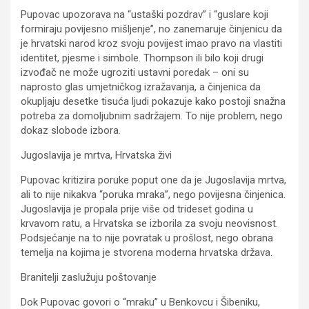
Pupovac upozorava na “ustaški pozdrav” i “guslare koji
formiraju povijesno mišljenje”, no zanemaruje činjenicu da
je hrvatski narod kroz svoju povijest imao pravo na vlastiti
identitet, pjesme i simbole. Thompson ili bilo koji drugi
izvođač ne može ugroziti ustavni poredak – oni su
naprosto glas umjetničkog izražavanja, a činjenica da
okupljaju desetke tisuća ljudi pokazuje kako postoji snažna
potreba za domoljubnim sadržajem. To nije problem, nego
dokaz slobode izbora.
Jugoslavija je mrtva, Hrvatska živi
Pupovac kritizira poruke poput one da je Jugoslavija mrtva,
ali to nije nikakva “poruka mraka”, nego povijesna činjenica.
Jugoslavija je propala prije više od trideset godina u
krvavom ratu, a Hrvatska se izborila za svoju neovisnost.
Podsjećanje na to nije povratak u prošlost, nego obrana
temelja na kojima je stvorena moderna hrvatska država.
Branitelji zaslužuju poštovanje
Dok Pupovac govori o “mraku” u Benkovcu i Šibeniku,