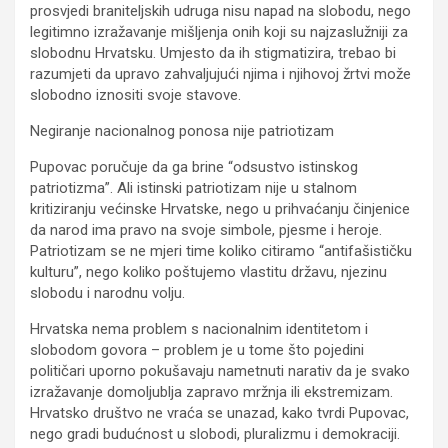
prosvjedi braniteljskih udruga nisu napad na slobodu, nego
legitimno izražavanje mišljenja onih koji su najzaslužniji za
slobodnu Hrvatsku. Umjesto da ih stigmatizira, trebao bi
razumjeti da upravo zahvaljujući njima i njihovoj žrtvi može
slobodno iznositi svoje stavove.
Negiranje nacionalnog ponosa nije patriotizam
Pupovac poručuje da ga brine “odsustvo istinskog
patriotizma”. Ali istinski patriotizam nije u stalnom
kritiziranju većinske Hrvatske, nego u prihvaćanju činjenice
da narod ima pravo na svoje simbole, pjesme i heroje.
Patriotizam se ne mjeri time koliko citiramo “antifašističku
kulturu”, nego koliko poštujemo vlastitu državu, njezinu
slobodu i narodnu volju.
Hrvatska nema problem s nacionalnim identitetom i
slobodom govora – problem je u tome što pojedini
političari uporno pokušavaju nametnuti narativ da je svako
izražavanje domoljublja zapravo mržnja ili ekstremizam.
Hrvatsko društvo ne vraća se unazad, kako tvrdi Pupovac,
nego gradi budućnost u slobodi, pluralizmu i demokraciji.