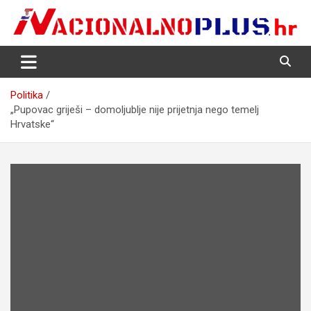
Skip
to
content
Nacija želi znati više
NacionalnoPlus.hr
Politika
„Pupovac griješi – domoljublje nije prijetnja nego temelj
Hrvatske“