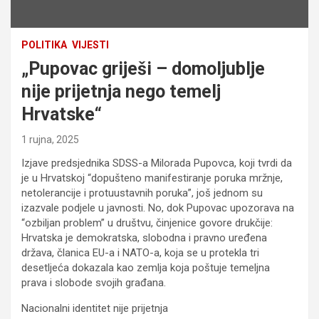
POLITIKA
VIJESTI
„Pupovac griješi – domoljublje
nije prijetnja nego temelj
Hrvatske“
1 rujna, 2025
Izjave predsjednika SDSS-a Milorada Pupovca, koji tvrdi da
je u Hrvatskoj “dopušteno manifestiranje poruka mržnje,
netolerancije i protuustavnih poruka”, još jednom su
izazvale podjele u javnosti. No, dok Pupovac upozorava na
“ozbiljan problem” u društvu, činjenice govore drukčije:
Hrvatska je demokratska, slobodna i pravno uređena
država, članica EU-a i NATO-a, koja se u protekla tri
desetljeća dokazala kao zemlja koja poštuje temeljna
prava i slobode svojih građana.
Nacionalni identitet nije prijetnja