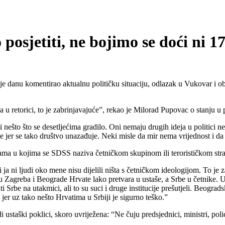
sjetiti, ne bojimo se doći ni 17.
je danu komentirao aktualnu političku situaciju, odlazak u Vukovar i o
 u retorici, to je zabrinjavajuće”, rekao je Milorad Pupovac o stanju u p
li nešto što se desetljećima gradilo. Oni nemaju drugih ideja u politic
e jer se tako društvo unazađuje. Neki misle da mir nema vrijednost i da 
vama u kojima se SDSS naziva četničkom skupinom ili terorističkom st
 ja ni ljudi oko mene nisu dijelili ništa s četničkom ideologijom. To je
eđu Zagreba i Beograde Hrvate lako pretvara u ustaše, a Srbe u četnike
be na utakmici, ali to su suci i druge institucije prešutjeli. Beogradski
 jer uz tako nešto Hrvatima u Srbiji je sigurno teško.”
ustaški poklici, skoro uvriježena: “Ne čuju predsjednici, ministri, pol