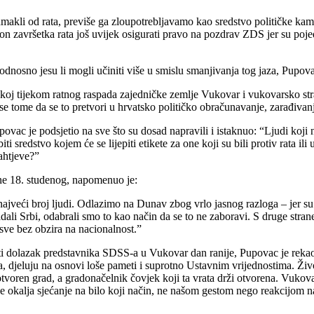
akli od rata, previše ga zloupotrebljavamo kao sredstvo političke kampa
 završetka rata još uvijek osigurati pravo na pozdrav ZDS jer su pojedin
 odnosno jesu li mogli učiniti više u smislu smanjivanja tog jaza, Pupova
tskoj tijekom ratnog raspada zajedničke zemlje Vukovar i vukovarsko stra
e tome da se to pretvori u hrvatsko političko obračunavanje, zarađivanj
ovac je podsjetio na sve što su dosad napravili i istaknuo: “Ljudi koji ni
 biti sredstvo kojem će se lijepiti etikete za one koji su bili protiv rata il
zahtjeve?”
 ne 18. studenog, napomenuo je:
najveći broj ljudi. Odlazimo na Dunav zbog vrlo jasnog razloga – jer su t
dali Srbi, odabrali smo to kao način da se to ne zaboravi. S druge stra
sve bez obzira na nacionalnost.”
i dolazak predstavnika SDSS-a u Vukovar dan ranije, Pupovac je rekao: 
ra, djeluju na osnovi loše pameti i suprotno Ustavnim vrijednostima. Živ
otvoren grad, a gradonačelnik čovjek koji ta vrata drži otvorena. Vukova
e okalja sjećanje na bilo koji način, ne našom gestom nego reakcijom na