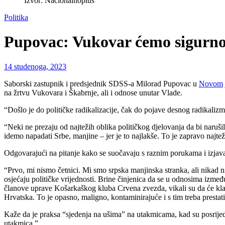
Izvor: Nacionalnoplus
Politika
Pupovac: Vukovar ćemo sigurno po
14 studenoga, 2023
Saborski zastupnik i predsjednik SDSS-a Milorad Pupovac u
Novom
na žrtvu Vukovara i Škabrnje, ali i odnose unutar Vlade.
“Došlo je do političke radikalizacije, čak do pojave desnog radikalizma
“Neki ne prezaju od najtežih oblika političkog djelovanja da bi naruši
idemo napadati Srbe, manjine – jer je to najlakše. To je zapravo najtež
Odgovarajući na pitanje kako se suočavaju s raznim porukama i izja
“Prvo, mi nismo četnici. Mi smo srpska manjinska stranka, ali nikad ni
osjećaju političke vrijednosti. Brine činjenica da se u odnosima izm
članove uprave Košarkaškog kluba Crvena zvezda, vikali su da će klati Sr
Hrvatska. To je opasno, maligno, kontaminirajuće i s tim treba prestati
Kaže da je praksa “sjedenja na ušima” na utakmicama, kad su posrijedi 
utakmica.”