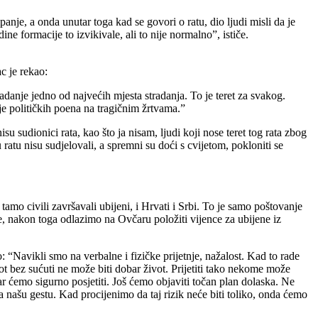
nje, a onda unutar toga kad se govori o ratu, dio ljudi misli da je
e formacije to izvikivale, ali to nije normalno”, ističe.
c je rekao:
danje jedno od najvećih mjesta stradanja. To je teret za svakog.
e političkih poena na tragičnim žrtvama.”
su sudionici rata, kao što ja nisam, ljudi koji nose teret tog rata zbog
i u ratu nisu sudjelovali, a spremni su doći s cvijetom, pokloniti se
amo civili završavali ubijeni, i Hrvati i Srbi. To je samo poštovanje
ne, nakon toga odlazimo na Ovčaru položiti vijence za ubijene iz
“Navikli smo na verbalne i fizičke prijetnje, nažalost. Kad to rade
ot bez sućuti ne može biti dobar život. Prijetiti tako nekome može
r ćemo sigurno posjetiti. Još ćemo objaviti točan plan dolaska. Ne
 našu gestu. Kad procijenimo da taj rizik neće biti toliko, onda ćemo