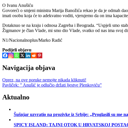
O Ivanu Anušiću
Govoreći o smjeni ministra Marija Banožića rekao je da je odmah dao
imati osobu koja će to adekvatno voditi, vjerujemo da on ima kapacitet
Dotaknuo se na kraju i odnosa Zagreba i Beograda. “Uspjeli smo stabi
Žigmanov je član Vlade, mi smo dio Vlade, svatko od nas ima svoj di
N1/Nacionalnoplus/Marko Radić
Podijeli objavu
Navigacija objava
Oprez, na ove poruke nemojte nikada kliknuti!
Pavliček: ” Anušić je odlučio držati ljestve Plenkoviću”
Aktualno
Šušnjar uzvratio na prozivke iz Srbije: „Proglasili su me
SPICY ISLAND: TAJNI OTOK U HRVATSKOJ POSTA