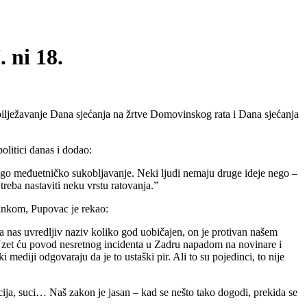
 ni 18.
bilježavanje Dana sjećanja na žrtve Domovinskog rata i Dana sjećanja
olitici danas i dodao:
i nego međuetničko sukobljavanje. Neki ljudi nemaju druge ideje nego –
treba nastaviti neku vrstu ratovanja.”
rankom, Pupovac je rekao:
 za nas uvredljiv naziv koliko god uobičajen, on je protivan našem
. Uzet ću povod nesretnog incidenta u Zadru napadom na novinare i
 mediji odgovaraju da je to ustaški pir. Ali to su pojedinci, to nije
icija, suci… Naš zakon je jasan – kad se nešto tako dogodi, prekida se