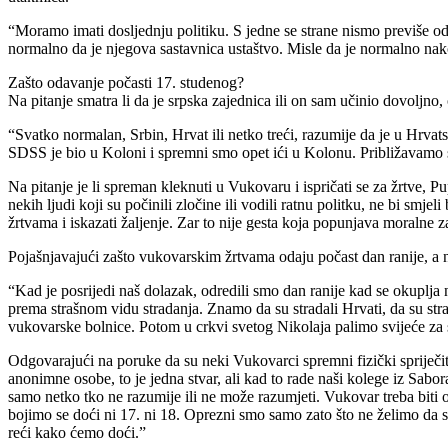
“Moramo imati dosljednju politiku. S jedne se strane nismo previše odm
normalno da je njegova sastavnica ustaštvo. Misle da je normalno nakon
Zašto odavanje počasti 17. studenog?
Na pitanje smatra li da je srpska zajednica ili on sam učinio dovoljno,
“Svatko normalan, Srbin, Hrvat ili netko treći, razumije da je u Hrva
SDSS je bio u Koloni i spremni smo opet ići u Kolonu. Približavamo s
Na pitanje je li spreman kleknuti u Vukovaru i ispričati se za žrtve, Pup
nekih ljudi koji su počinili zločine ili vodili ratnu politku, ne bi smjeli
žrtvama i iskazati žaljenje. Zar to nije gesta koja popunjava moralne 
Pojašnjavajući zašto vukovarskim žrtvama odaju počast dan ranije, a
“Kad je posrijedi naš dolazak, odredili smo dan ranije kad se okuplja 
prema strašnom vidu stradanja. Znamo da su stradali Hrvati, da su stra
vukovarske bolnice. Potom u crkvi svetog Nikolaja palimo svijeće za 
Odgovarajući na poruke da su neki Vukovarci spremni fizički spriječit
anonimne osobe, to je jedna stvar, ali kad to rade naši kolege iz Sabo
samo netko tko ne razumije ili ne može razumjeti. Vukovar treba biti 
bojimo se doći ni 17. ni 18. Oprezni smo samo zato što ne želimo da s
reći kako ćemo doći.”