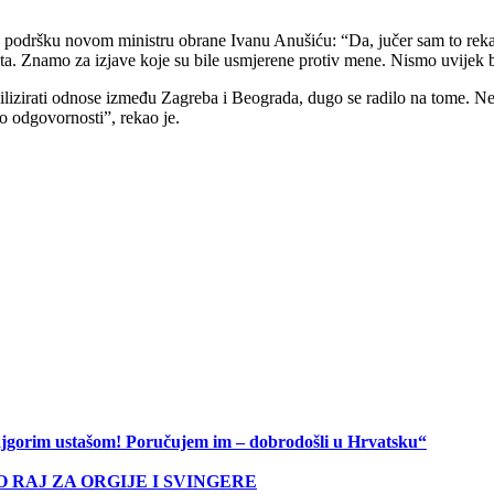
 podršku novom ministru obrane Ivanu Anušiću: “Da, jučer sam to rekao
a. Znamo za izjave koje su bile usmjerene protiv mene. Nismo uvijek bili
lizirati odnose između Zagreba i Beograda, dugo se radilo na tome. Neo
o odgovornosti”, rekao je.
 najgorim ustašom! Poručujem im – dobrodošli u Hrvatsku“
O RAJ ZA ORGIJE I SVINGERE