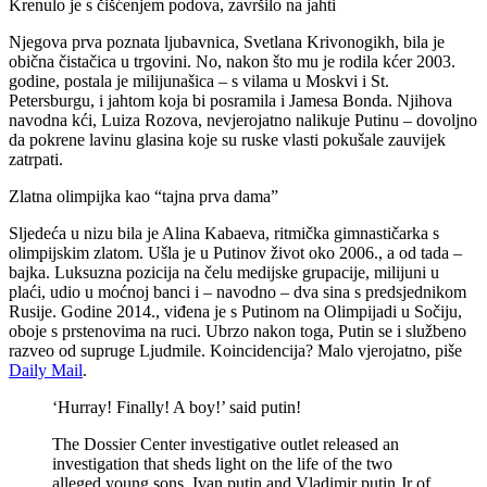
Krenulo je s čišćenjem podova, završilo na jahti
Njegova prva poznata ljubavnica, Svetlana Krivonogikh, bila je
obična čistačica u trgovini. No, nakon što mu je rodila kćer 2003.
godine, postala je milijunašica – s vilama u Moskvi i St.
Petersburgu, i jahtom koja bi posramila i Jamesa Bonda. Njihova
navodna kći, Luiza Rozova, nevjerojatno nalikuje Putinu – dovoljno
da pokrene lavinu glasina koje su ruske vlasti pokušale zauvijek
zatrpati.
Zlatna olimpijka kao “tajna prva dama”
Sljedeća u nizu bila je Alina Kabaeva, ritmička gimnastičarka s
olimpijskim zlatom. Ušla je u Putinov život oko 2006., a od tada –
bajka. Luksuzna pozicija na čelu medijske grupacije, milijuni u
plaći, udio u moćnoj banci i – navodno – dva sina s predsjednikom
Rusije. Godine 2014., viđena je s Putinom na Olimpijadi u Sočiju,
oboje s prstenovima na ruci. Ubrzo nakon toga, Putin se i službeno
razveo od supruge Ljudmile. Koincidencija? Malo vjerojatno, piše
Daily Mail
.
‘Hurray! Finally! A boy!’ said putin!
The Dossier Center investigative outlet released an
investigation that sheds light on the life of the two
alleged young sons, Ivan putin and Vladimir putin Jr of