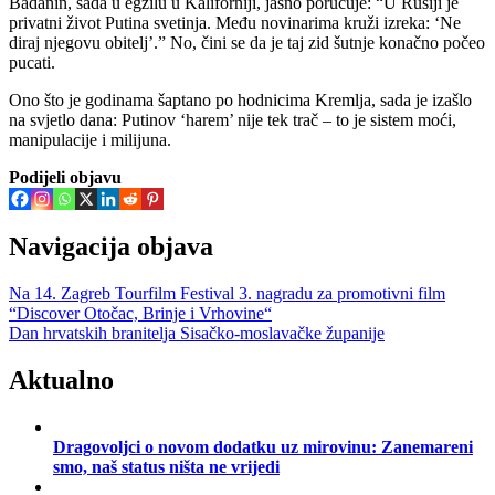
Badanin, sada u egzilu u Kaliforniji, jasno poručuje: “U Rusiji je
privatni život Putina svetinja. Među novinarima kruži izreka: ‘Ne
diraj njegovu obitelj’.” No, čini se da je taj zid šutnje konačno počeo
pucati.
Ono što je godinama šaptano po hodnicima Kremlja, sada je izašlo
na svjetlo dana: Putinov ‘harem’ nije tek trač – to je sistem moći,
manipulacije i milijuna.
Podijeli objavu
Navigacija objava
Na 14. Zagreb Tourfilm Festival 3. nagradu za promotivni film
“Discover Otočac, Brinje i Vrhovine“
Dan hrvatskih branitelja Sisačko-moslavačke županije
Aktualno
Dragovoljci o novom dodatku uz mirovinu: Zanemareni
smo, naš status ništa ne vrijedi