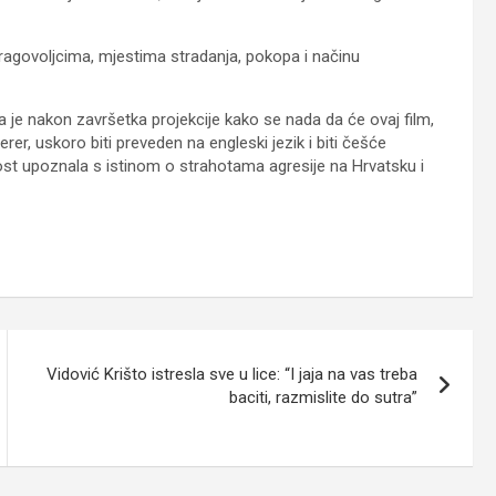
govoljcima, mjestima stradanja, pokopa i načinu
a je nakon završetka projekcije kako se nada da će ovaj film,
rer, uskoro biti preveden na engleski jezik i biti češće
nost upoznala s istinom o strahotama agresije na Hrvatsku i
Vidović Krišto istresla sve u lice: “I jaja na vas treba
baciti, razmislite do sutra”