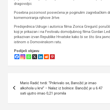
dragovoljci.
Posebna pozornost posvećena je poginulim zagrebačkim dra
komemoriranja njihove žrtve.
Predsjednica Udruge i autorica filma Zorica Gregurić poručil
koji je prikazan i na Festivalu domoljubnog filma Gordan Lede
prikazivan izvan Republike Hrvatske kako bi se što šira jav
istinom o Domovinskom ratu.
Podijeli objavu
Navigacija
Mario Radić tvrdi: “Prikrivalo se, Banožić je imao
objava
alkohola u krvi” – Nalaz iz bolnice: Banožić je u 6:47
sati ujutro imao 0,21 promila