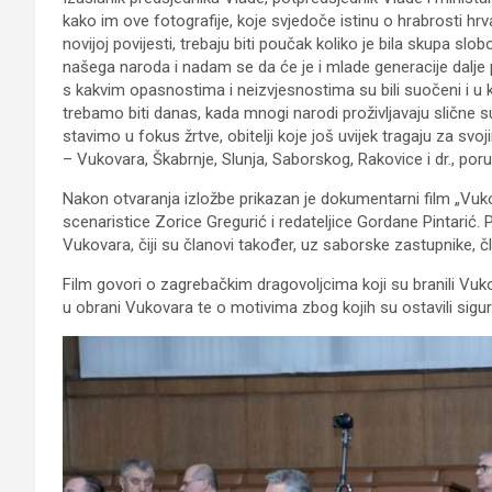
kako im ove fotografije, koje svjedoče istinu o hrabrosti hrva
novijoj povijesti, trebaju biti poučak koliko je bila skupa s
našega naroda i nadam se da će je i mlade generacije dalje 
s kakvim opasnostima i neizvjesnostima su bili suočeni i u kak
trebamo biti danas, kada mnogi narodi proživljavaju slične
stavimo u fokus žrtve, obitelji koje još uvijek tragaju za svoj
– Vukovara, Škabrnje, Slunja, Saborskog, Rakovice i dr., por
Nakon otvaranja izložbe prikazan je dokumentarni film „Vuk
scenaristice Zorice Gregurić i redateljice Gordane Pintarić. 
Vukovara, čiji su članovi također, uz saborske zastupnike, čl
Film govori o zagrebačkim dragovoljcima koji su branili Vukov
u obrani Vukovara te o motivima zbog kojih su ostavili sigur