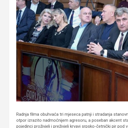
Radnja filma obuhvaća tri mjeseca patnji i stradanja stanovni
otpor izrazito nadmoćnijem agresoru, a poseban akcent stav
pojedinci proživjeli i preživjeli krvavi srpsko-četnički pir 