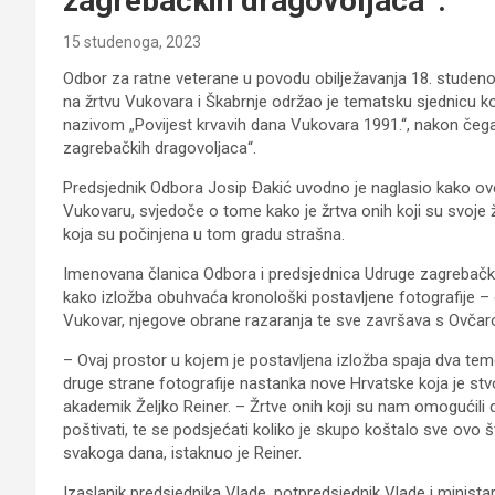
zagrebačkih dragovoljaca“.
15 studenoga, 2023
Odbor za ratne veterane u povodu obilježavanja 18. studeno
na žrtvu Vukovara i Škabrnje održao je tematsku sjednicu ko
nazivom „Povijest krvavih dana Vukovara 1991.“, nakon čeg
zagrebačkih dragovoljaca“.
Predsjednik Odbora Josip Đakić uvodno je naglasio kako ov
Vukovaru, svjedoče o tome kako je žrtva onih koji su svoje ž
koja su počinjena u tom gradu strašna.
Imenovana članica Odbora i predsjednica Udruge zagrebački d
kako izložba obuhvaća kronološki postavljene fotografije –
Vukovar, njegove obrane razaranja te sve završava s Ovča
– Ovaj prostor u kojem je postavljena izložba spaja dva tem
druge strane fotografije nastanka nove Hrvatske koja je st
akademik Željko Reiner. – Žrtve onih koji su nam omogućili
poštivati, te se podsjećati koliko je skupo koštalo sve o
svakoga dana, istaknuo je Reiner.
Izaslanik predsjednika Vlade, potpredsjednik Vlade i minist