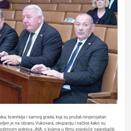
ka, branitelja i samog grada, koji su pružali nevjerojatan
ljen je na obranu Vukovara, okupaciju i načine kako su
pod vodstvom jedinica JNA, o kojima u filmu svjedoče zagrebački