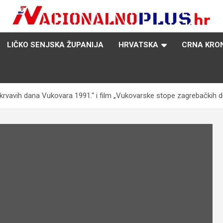
Nacija želi znati više
NacionalnoPlus.hr
LIČKO SENJSKA ŽUPANIJA
HRVATSKA
CRNA KRO
 krvavih dana Vukovara 1991.“ i film „Vukovarske stope zagrebačkih d