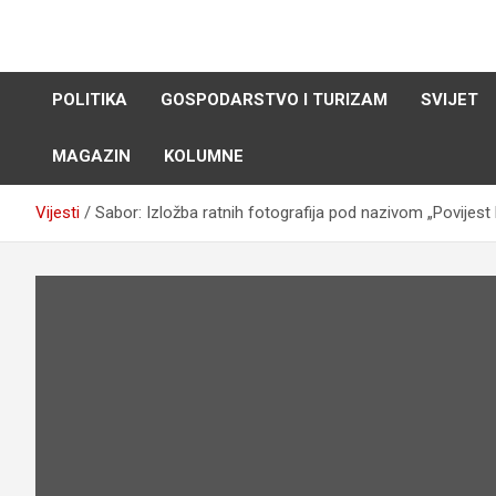
Skip
to
content
POLITIKA
GOSPODARSTVO I TURIZAM
SVIJET
MAGAZIN
KOLUMNE
Vijesti
Sabor: Izložba ratnih fotografija pod nazivom „Povijest