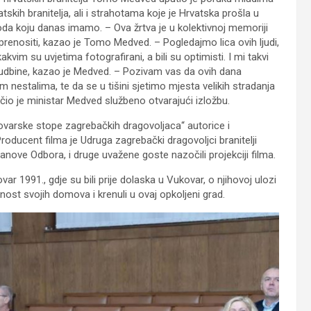
tskih branitelja, ali i strahotama koje je Hrvatska prošla u
loboda koju danas imamo. – Ova žrtva je u kolektivnoj memoriji
prenositi, kazao je Tomo Medved. – Pogledajmo lica ovih ljudi,
vim su uvjetima fotografirani, a bili su optimisti. I mi takvi
 sudbine, kazao je Medved. – Pozivam vas da ovih dana
im nestalima, te da se u tišini sjetimo mjesta velikih stradanja
učio je ministar Medved službeno otvarajući izložbu.
ovarske stope zagrebačkih dragovoljaca“ autorice i
Producent filma je Udruga zagrebački dragovoljci branitelji
anove Odbora, i druge uvažene goste nazočili projekciji filma.
ar 1991., gdje su bili prije dolaska u Vukovar, o njihovoj ulozi
nost svojih domova i krenuli u ovaj opkoljeni grad.