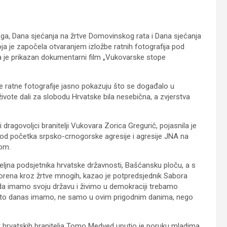
ga, Dana sjećanja na žrtve Domovinskog rata i Dana sjećanja
ja je započela otvaranjem izložbe ratnih fotografija pod
a je prikazan dokumentarni film „Vukovarske stope
e ratne fotografije jasno pokazuju što se događalo u
ivote dali za slobodu Hrvatske bila nesebična, a zvjerstva
ragovoljci branitelji Vukovara Zorica Gregurić, pojasnila je
 od početka srpsko-crnogorske agresije i agresije JNA na
rom.
eljna podsjetnika hrvatske državnosti, Bašćansku ploču, a s
vorena kroz žrtve mnogih, kazao je potpredsjednik Sabora
 da imamo svoju državu i živimo u demokraciji trebamo
vo što danas imamo, ne samo u ovim prigodnim danima, nego
ar hrvatskih branitelja Tomo Medved uputio je poruku mladima